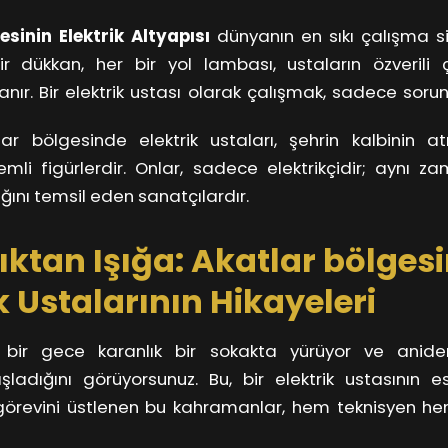
e pratik yeteneklere sahip olmalıdır. Eğitim süreçleri b
esinin Elektrik Altyapısı
dünyanın en sıkı çalışma s
at onların azmi bu zorlukları aşmalarını sağlar. Üstel
bir dükkan, her bir yol lambası, ustaların özverili 
akip etmek de bir o kadar önemlidir. Her yeni teknoloj
azanır. Bir elektrik ustası olarak çalışmak, sadece soru
i çözümler sunma imkanı tanır.
zamanda şehrin ışıltısını da artırır. Onlar, geceleyin 
lar bölgesinde elektrik ustaları, şehrin kalbinin a
amir ederken, insanların hayatında fark yaratırlar. 
mli figürlerdir. Onlar, sadece elektrikçidir; aynı z
 herkesin ışık ihtiyacını karşılamak için bir köşede gi
nı temsil eden sanatçılardır.
güvenilir bir dünyayı sunarlar.
ıktan Işığa: Akatlar bölgesi
k Ustalarının Hikayeleri
, bir gece karanlık bir sokakta yürüyor ve anide
adığını görüyorsunuz. Bu, bir elektrik ustasının ese
örevini üstlenen bu kahramanlar, hem teknisyen h
yor. Onlar, kabloları döşerken ve ampulleri takarken, a