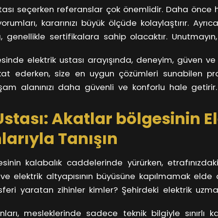
ustası seçerken referanslar çok önemlidir. Daha önce 
gerektiriyor. Akatlar bölgesi elektrik ustası, böyle du
orumları, kararınızı büyük ölçüde kolaylaştırır. Ayrıca
 çözümleri sunar.
, genellikle sertifikalara sahip olacaktır. Unutmayın, k
hüt eden bir usta, sizin için bir güven kaynağıdır.
sinde elektrik ustası arayışında, deneyim, güven ve
ikkat ederken, size en uygun çözümleri sunabilen pro
şam alanınızı daha güvenli ve konforlu hale getirir.
blemiyle karşılaştığınızda, doğru ustayı bulmanın ne
Ustası: Akatlar bölgesinin E
kez daha anlayacaksınız.
arıyla Tanışın
sinin kalabalık caddelerinde yürürken, etrafınızdak
 ve elektrik altyapısının büyüsüne kapılmamak elde d
eri yaratan zihinler kimler? Şehirdeki elektrik uzm
 adam değil; aynı zamanda hayatı aydınlatan gerçek s
nları, mesleklerinde sadece teknik bilgiyle sınırlı k
i akıllıca kullanarak şehir yaşamını zenginleştirirler. B