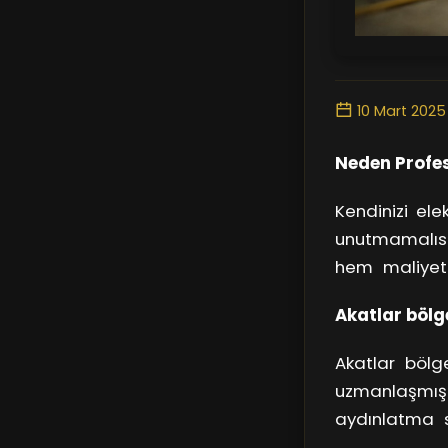
10 Mart 2025
Neden Profes
Kendinizi elek
unutmamalısın
hem maliyetli
elektrik ustas
Akatlar bölge
etkili bir şeki
Akatlar bölg
uzmanlaşmış. 
aydınlatma s
sağlar. Örneğ