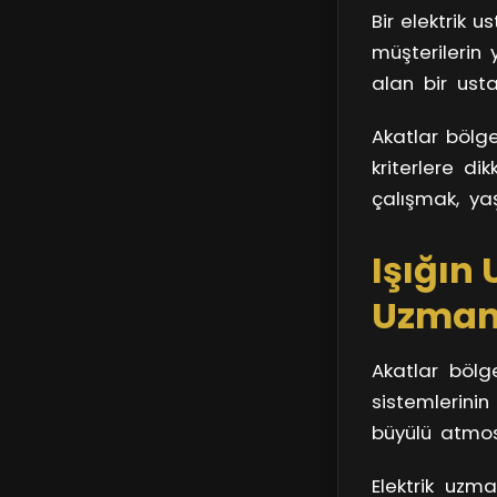
Bir elektrik 
bir müdahale 
müşterilerin y
için en uygun
alan bir usta
çıkarmayı taah
Akatlar bölge
kriterlere d
çalışmak, ya
elektrik pro
Işığın 
olduğunu bir 
Uzmanl
Akatlar bölge
sistemlerinin
büyülü atmosf
birer teknik
Elektrik uzma
Onlar, enerjiy