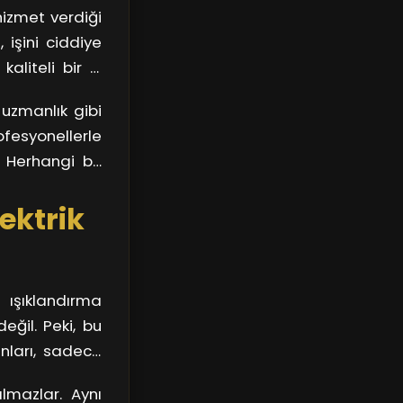
hizmet verdiği
rumlarda sizin
, işini ciddiye
aliteli bir iş
 uzmanlık gibi
fesyonellerle
 Herhangi bir
 kadar önemli
lektrik
i ışıklandırma
eğil. Peki, bu
anları, sadece
anatçılardır.
almazlar. Aynı
elki de bir gün