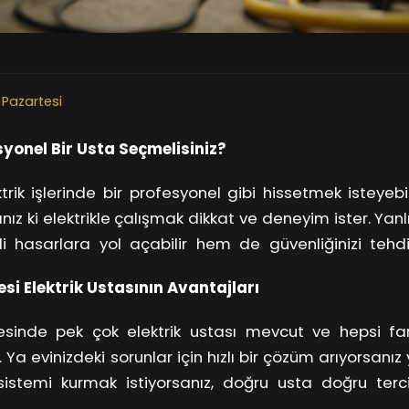
 Pazartesi
yonel Bir Usta Seçmelisiniz?
trik işlerinde bir profesyonel gibi hissetmek isteyebil
ız ki elektrikle çalışmak dikkat ve deneyim ister. Yanlı
 hasarlara yol açabilir hem de güvenliğinizi tehdit
ı, sizi bu tehlikelerden kurtarırken aynı zamanda işlerin
si Elektrik Ustasının Avantajları
lde halleder.
esinde pek çok elektrik ustası mevcut ve hepsi far
Ya evinizdeki sorunlar için hızlı bir çözüm arıyorsanız 
istemi kurmak istiyorsanız, doğru usta doğru terc
in, evinizdeki prizlerin sürekli arızalanması, muhtemel