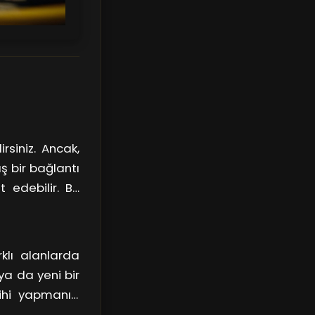
irsiniz. Ancak,
ş bir bağlantı
 edebilir. Bir
izi de hızlı ve
klı alanlarda
ya da yeni bir
ihi yapmanızı
en profesyonel