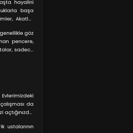
yaşta hayalini
luklarla başa
mler, Akatlar
arın ellerinden
 genellikle göz
ini ve modern
anan pencere,
stalar, sadece
kıyor. Onların
latmaya devam
Evlerimizdeki
ı çalışması da
zi açtığınızda,
ıcı! Bu durum,
ik ustalarının