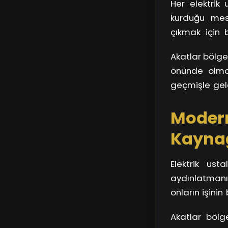
Her elektrik 
bölgesinin ruh
kurduğu mesl
çıkmak için 
bölgesine ışık
Akatlar bölges
çıkan her ış
önünde olmas
dünyayı birleşt
geçmişle gele
kablo döşemek
Modern
emekleri, Ak
ediyor.
Kaynağ
Elektrik ust
aydınlatmanın
onların işinin
elektrik tesi
Akatlar bölge
elektrik usta