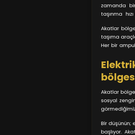
zamanda bire
karanlık bir 
taşınma hızı 
olduğunu düşü
dokunuşla, ka
Akatlar bölg
elektrik şebe
taşıma araçla
Düşünün ki, bi
Her bir ampul,
içinde çalışır
derinleştirirl
Elektri
kadar seviyo
parlayabilir.
bölges
bölgesi sade
sahnedir.
Akatlar bölge
sosyal zengin
görmediğimiz
yöneten, yaşa
Bir düşünün; e
hiç düşündün
başlıyor. Aka