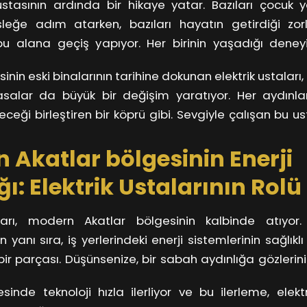
ustasının ardında bir hikaye yatar. Bazıları çocuk 
unu da şekillendiriyor.
eğe adım atarken, bazıları hayatın getirdiği zor
bu alana geçiş yapıyor. Her birinin yaşadığı deneyi
 saçan özverili birer kahraman olmalarını sağlıyor. Onl
inin eski binalarının tarihine dokunan elektrik ustaları,
ık, bir umut simgesi. Bu, Akatlar bölgesinin geleneğ
alar da büyük bir değişim yaratıyor. Her aydınl
iriyor.
ceği birleştiren bir köprü gibi. Sevgiyle çalışan bu u
le kalmaz; aynı zamanda toplumda kalıcı bir iz bıra
 Akatlar bölgesinin Enerji
atlar bölgesinin karanlığından çıkarak, ruhunu aydın
ı: Elektrik Ustalarının Rolü
aları, modern Akatlar bölgesinin kalbinde atıyor. 
 yanı sıra, iş yerlerindeki enerji sistemlerinin sağlıkl
 bir parçası. Düşünsenize, bir sabah aydınlığa gözlerini
satınızın sorunsuz çalıştığını bilmek ne kadar rahatlat
sinde teknoloji hızla ilerliyor ve bu ilerleme, elektr
larının uzmanlığı sayesinde mümkün oluyor.