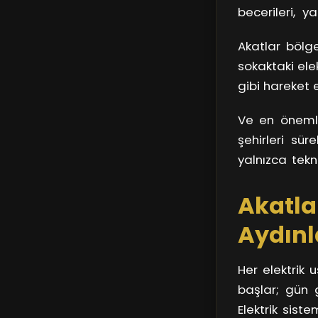
becerileri, y
dükkanın, evi
Akatlar bölge
durumda,
bi
sokaktaki elek
gibi hareket 
bir kelimeyl
Ve en önemlis
gizlendiği gibi
şehirleri sür
yalnızca tek
nasıl aktığını
Akatlar
birer birer çö
görüyorlar. S
Aydınl
yaşamayı nas
Her elektrik 
başlar; gün g
Elektrik sist