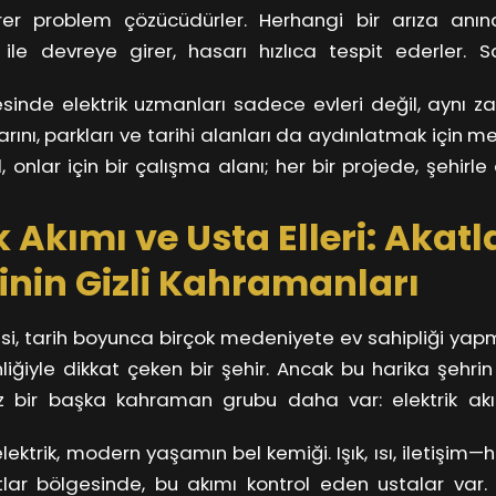
r problem çözücüdürler. Herhangi bir arıza anın
sokakta kaybolduğunuzda, o sarı lambaların arkasında
ile devreye girer, hasarı hızlıca tespit ederler. San
nmelisiniz.
ranlık ortamlara ışık hüzmeleri yayarlar. Akatlar bölge
esinde elektrik uzmanları sadece evleri değil, aynı 
kesi, yıllardır süregelen bir bilgi birikimi ve tecrübe 
rını, parkları ve tarihi alanları da aydınlatmak için me
r gökdelenin elektrik sistemi, bir orkestranın müzisyen
 onlar için bir çalışma alanı; her bir projede, şehirle ol
. İşte o uyumu sağlayan ustalar, bu sistemin mimarlarıd
er. Peki, siz bu ustaların yarattığı atmosferde bir yür
k Akımı ve Usta Elleri: Akatl
rsunuz? Onların emeği sayesinde ayağınızın altındak
 Şehirdeki her köşe, renklere ve ışıklara bürünür. So
inin Gizli Kahramanları
ce tarih değil, aynı zamanda ışığın ve elektriğin da
si, tarih boyunca birçok medeniyete ev sahipliği yapmı
liğiyle dikkat çeken bir şehir. Ancak bu harika şehri
 bir başka kahraman grubu daha var: elektrik akım
mımızın her anına dokunan ustalar. Peki, bu ustaların 
lektrik, modern yaşamın bel kemiği. Işık, ısı, iletişim—h
üz mü?
tlar bölgesinde, bu akımı kontrol eden ustalar var.