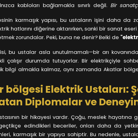
alnızca kabloları bağlamakla sınırlı değil.
Bir sanatçı
n veya institusyonun ihtiyaçlarını özel olarak şekillend
sinin karmaşık yapısı, bu ustaların işini daha da zorl
r dantel gibi ince düşünmeye ve tasarlamaya
ihtiyaç
trik hatlarını diğerine aktarırken, sanki bir sanat ese
etmek zorundalar. Peki, buna ne denir? Belki de
"elekt
e özetlemek mümkün. Onlar, devasa binaların içer
i, bu ustalar asla unutulmamalı—bir arı kovanındaki
, ışığı evlerimize getirme işinin ustaları.
ekli çalışır durumda tutuyorlar. Bir elektrikçiyle sohbe
nik bilgi almakla kalmaz, aynı zamanda Akatlar bölge
 anlamaya da başlarsınız. Bu ustalar, her gün karşılaştı
 bölgesi Elektrik Ustaları: Ş
zmeye çalışırken, sıkça karşılaştıkları zorlukları bile
izce Akatlar bölgesinin gizli kahramanları, bu zorluk
atan Diplomalar ve Deneyi
ıl başarıyor?
ustasının bir hikayesi vardır. Çoğu, meslek hayatına
eçtikçe edindikleri beceriler, onları daha da yetkin
emleri, karmaşık bir yapıya sahiptir. Bu nedenle, ustal