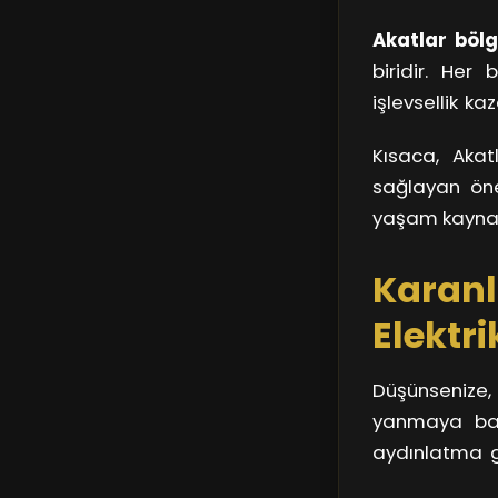
bilgiye hem d
Akatlar bölg
olabilir, fak
biridir. Her 
yenilikleri t
işlevsellik k
hızlı ve etkil
kalmaz; aynı 
Kısaca, Akat
lambalarını t
sağlayan öne
hızlı akarken,
yaşam kaynağı
ustalar, bize 
Karanl
Elektri
Düşünsenize
yanmaya başl
aydınlatma g
olarak çalışı