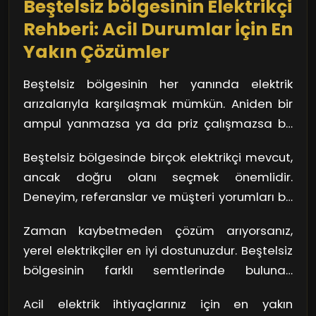
Beştelsiz bölgesinin Elektrikçi
vermemeye dikkat edin. Uygun fiyatlı bir
artırır.
hizmet alırken aynı zamanda işin kalitesinden
Rehberi: Acil Durumlar İçin En
feragat etmemek, her zaman önceliğiniz
Yakın Çözümler
olmalı. Kısaca, doğru elektrikçi ile çalışmak,
hem cebinize hem de güvenliğiniz açısından
Beştelsiz bölgesinin her yanında elektrik
büyük önem taşıyor.
arızalarıyla karşılaşmak mümkün. Aniden bir
ampul yanmazsa ya da priz çalışmazsa bu
durum can sıkıcı olabilir. Böyle durumlarda
Beştelsiz bölgesinde birçok elektrikçi mevcut,
panik yapmamalısınız. İlk olarak, sorunun
ancak doğru olanı seçmek önemlidir.
kaynağını anlamaya çalışın. Kısa devre mi
Deneyim, referanslar ve müşteri yorumları bu
oldu, yoksa bir sigorta mı attı? Basit bir
süreçte belirleyici olabilir. Ayrıca, acil
durumda, sigorta kutunuza bakarak durumu
Zaman kaybetmeden çözüm arıyorsanız,
durumlarda hızlı cevap verebilmesi için 7/24
çözebilirsiniz. Ancak durum karmaşıklaşırsa,
yerel elektrikçiler en iyi dostunuzdur. Beştelsiz
hizmet veren firmalar tercih edilmelidir.
uzman yardımına başvurmak en sağlıklı yol
bölgesinin farklı semtlerinde bulunan
Unutmayın ki, bu tür işler güvenlik açısından
olacaktır.
elektrikçiler, genelde hızlı bir şekilde ulaşım
hayati önem taşır.
Acil elektrik ihtiyaçlarınız için en yakın
sağlayarak sorunlarınıza anında müdahale