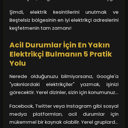
yakınlarınızın güvenliğini sağlıyor. Düşünün;
içinde en yakın elektrikçiyle irtibata
çözümleri hızlı bir şekilde belirleyebilirler. Bu
küçük bir kablo arızası bile, zamanında
geçebilirsiniz.
Şimdi, elektrik kesintilerini unutmak ve
sayede, çevreyi tanıyan bir profesyonelin
müdahale edilmediğinde büyük bir soruna
Beştelsiz bölgesinin en iyi elektrikçi adreslerini
elinden hizmet almak, işlerinizi kolaylaştırır.
dönüşebilir.
keşfetmenin tam zamanı!
Dünya hızla dijitalleşirken, yerel hizmetlerin
önemi daha da artıyor. Göz önünde
Acil Durumlar İçin En Yakın
bulundurmanız gereken bir diğer nokta ise,
Elektrikçi Bulmanın 5 Pratik
referanslar! Daha önce hizmet almış olan
Yolu
kişilerin deneyimlerini dinlemek, doğru
elektrikçiyi bulmak için harika bir yol.
Nerede olduğunuzu bilmiyorsanız, Google'a
"yakınlardaki elektrikçiler" yazmak, işinizi
görecektir. Yerel dizinler, sizin için konumunuza
en yakın hizmetleri gösterecektir. Ayrıca,
Facebook, Twitter veya Instagram gibi sosyal
kullanıcı yorumlarına göz atarak, hangi
medya platformları, acil durumlar için
elektrikçilerin gerçekten işini iyi yaptığını
mükemmel bir kaynak olabilir. Yerel gruplarda
öğrenebilirsiniz. Düşünün ki, komşularınızın