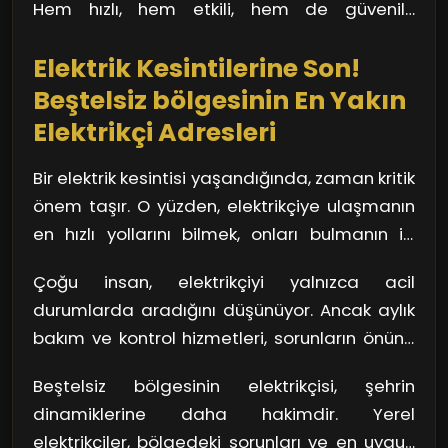
Hem hızlı, hem etkili, hem de güvenilir
enerji çözümleri üzerinde de uzmanlaşmış
çözümler arıyorsanız, bu profesyonellerden
durumda. Beştelsiz bölgesinin hızlı tempolu
Elektrik Kesintilerine Son!
yararlanmak kesinlikle iyi bir fikir!
yaşamında bu çeşitlilik, kullanıcılar için büyük
Beştelsiz bölgesinin En Yakın
bir avantaj sağlıyor.
Elektrikçi Adresleri
Bir elektrik kesintisi yaşandığında, zaman kritik
önem taşır. O yüzden, elektrikçiye ulaşmanın
en hızlı yollarını bilmek, onları bulmanın ilk
adımı. Beştelsiz bölgesinde birçok semtte
Çoğu insan, elektrikçiyi yalnızca acil
bulunan yerel elektrikçiler, genellikle bir
durumlarda aradığını düşünüyor. Ancak aylık
telefon uzaklığında. Acil durumlarda,
bakım ve kontrol hizmetleri, sorunların önüne
yakındaki elektrikçiye ulaşmak, arızanın
geçmekte büyük bir rol oynuyor. Beştelsiz
giderilmesi için en etkili çözüm. Mobil
Beştelsiz bölgesinin elektrikçisi, şehrin
bölgesinin birçok elektrikçi firması, düzenli
uygulamalar ya da sosyal medya üzerinden
dinamiklerine daha hakimdir. Yerel
bakım hizmeti sunarak hem sizin hem de
yaptığınız basit bir araştırma ile birkaç dakika
elektrikçiler, bölgedeki sorunları ve en uygun