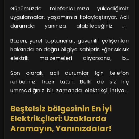
veya sayfalarda sorular sorarak, hemen
önerilerinin yanında bir kaç olumsuz yorum
Günümüzde telefonlarımıza yüklediğimiz
elektrikçi tavsiyeleri alabilirsiniz. Özellikle,
görmek, dikkatli olmanız gerektiği anlamına
uygulamalar, yaşamımızı kolaylaştırıyor. Acil
arkadaşlarınızın ve tanıdıklarınızın önerileri,
gelebilir.
durumda yanınıza alabileceğiniz bir
güvenilir bir elektrikçi bulmanın en hızlı yoludur.
uygulama, elektrikçi bulma işini hızlandırabilir.
Sosyal medyada hızlı etkileşim, kayıplarınızı
Bazen, yerel toptancılar, güvenilir çalışanları
"Servis Bul" tarzındaki uygulamalar, size hızlı
en aza indirir.
hakkında en doğru bilgiye sahiptir. Eğer sık sık
bir şekilde en yakın elektrikçileri gösterir.
elektrik malzemeleri alıyorsanız, bu
İçinde kullanıcı yorumları ve
toptancılara danışmak iyi bir fikir olabilir.
derecelendirmeleri de olduğundan, hızlıca
Son olarak, acil durumlar için telefon
Onlar, en yakın ve en güvenilir elektrikçileri
karar verebilirsiniz.
rehberinizi hazır tutun. Belki de siz hiç
önerebilirler. Onların uzmanlığı, sizi
ummadığınız bir zamanda elektrikçi ihtiyacı
yanıltmaktan çok uzaktır.
duyacaksınız. Kendi ihtiyaçlarınıza uygun bir
Beştelsiz bölgesinin En İyi
liste oluşturmak, stresli anlarda size büyük
kolaylık sağlar. Unutmayın, hazırlıklı olmak her
Elektrikçileri: Uzaklarda
zaman en iyi yaklaşımdır.
Aramayın, Yanınızdalar!