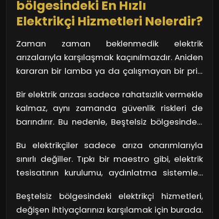
bölgesindeki En Hızlı
Elektrikçi Hizmetleri Nelerdir?
Zaman zaman beklenmedik elektrik
arızalarıyla karşılaşmak kaçınılmazdır. Aniden
kararan bir lamba ya da çalışmayan bir priz,
gündelik yaşamı altüst edebilir. İşte bu
Bir elektrik arızası sadece rahatsızlık vermekle
noktada Beştelsiz bölgesindeki hızlı elektrikçi
kalmaz, aynı zamanda güvenlik riskleri de
hizmetleri devreye giriyor. Hızlı çağrı yanıtı, bir
barındırır. Bu nedenle, Beştelsiz bölgesindeki
avuç dakikada size yardımcı olmayı vaat
elektrikçi hizmetleri genellikle uzman
eden profesyoneller, tam anlamıyla kurtarıcı
Bu elektrikçiler sadece arıza onarımlarıyla
teknisyenlerden oluşuyor. Kaliteli ekipman
olabiliyor. Akşam saatlerinde bile yardımcı
sınırlı değiller. Tıpkı bir maestro gibi, elektrik
kullanımı ve uzman bilgi sahibi personel ile
olmaları, bu hizmetlerin değerini bir kat daha
tesisatının kurulumu, aydınlatma sistemleri
hem arızaların kaynağını hızla bulur, hem de
artırıyor.
kurulumu ve enerji verimliliği için danışmanlık
gelecekteki sorunları önleyebilirsiniz. Sonuçta,
Beştelsiz bölgesindeki elektrikçi hizmetleri,
gibi birçok alanda hizmet sunuyorlar. Hatta
güvenli bir yaşam alanı oluşturmak hepimizin
değişen ihtiyaçlarınızı karşılamak için burada.
bazıları, akıllı ev uygulamaları ve yenilenebilir
önceliği değil mi?