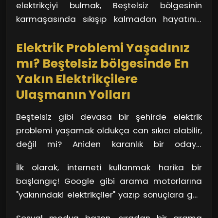
elektrikçiyi bulmak, Beştelsiz bölgesinin
edebilir. Bu noktada, çevrenizdeki
karmaşasında sıkışıp kalmadan hayatınızı
arkadaşlarınızın önerilerini değerlendirmeniz
kolaylaştırmanın anahtarıdır.
faydalı olacaktır.
Elektrik Problemi Yaşadınız
mı? Beştelsiz bölgesinde En
Yakın Elektrikçilere
Ulaşmanın Yolları
Beştelsiz gibi devasa bir şehirde elektrik
problemi yaşamak oldukça can sıkıcı olabilir,
değil mi? Aniden karanlık bir odaya
hapsolmak veya bilgisayarının aniden
İlk olarak, interneti kullanmak harika bir
kapanması pek çok kişi için stres kaynağıdır.
başlangıç! Google gibi arama motorlarına
Bu durumda hızlı bir çözüm bulmak şart. Peki,
"yakınındaki elektrikçiler" yazıp sonuçlara göz
Beştelsiz bölgesinde en yakın elektrikçiye
atın. Ancak dikkat edin, çıkan sonuçların
ulaşmanın yolları nelerdir?