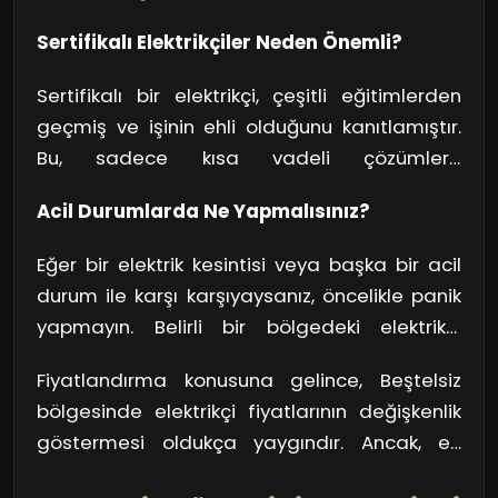
elektrikçi ihtiyacı da doğabiliyor. Peki,
Sertifikalı Elektrikçiler Neden Önemli?
Beştelsiz en yakın elektrikçi
bulma
konusunda ne yapmalısınız? İlk olarak,
Sertifikalı bir elektrikçi, çeşitli eğitimlerden
güvenilir bir elektrikçi seçmek, işin kalitesi
geçmiş ve işinin ehli olduğunu kanıtlamıştır.
açısından son derece önemli. İyi bir elektrikçi,
Bu, sadece kısa vadeli çözümlere
problemi hızlı bir şekilde teşhis edebilir ve
odaklanmaktan ziyade, uzun vadeli güvenliğe
etkili bir şekilde çözüm sunabilir.
Acil Durumlarda Ne Yapmalısınız?
de önem verdikleri anlamına gelir. Elektrik
işlerinde yetersiz veya deneyimsiz kişilere
Eğer bir elektrik kesintisi veya başka bir acil
yönelmek, daha büyük sorunlara yol açabilir.
durum ile karşı karşıyaysanız, öncelikle panik
Sonuçta, bir elektrik arızası, sadece ışıkları
yapmayın. Belirli bir bölgedeki elektrikçi
açmak ya da kapatmakla kalmaz; aynı
sayısının fazlalığı, birçok alanda size kolaylık
zamanda can ve mal güvenliğinizi de tehdit
Fiyatlandırma konusuna gelince, Beştelsiz
sağlar. Acil durumlar için 24 saat hizmet
edebilir.
bölgesinde elektrikçi fiyatlarının değişkenlik
veren elektrikçiler bulmak mümkün. Bu tür
göstermesi oldukça yaygındır. Ancak, en
hizmetler, elektrik sorunlarınızı anında
ucuzu ararken kaliteli hizmetten ödün
çözebilmenizi sağlarken, yaşam kalitenizi de