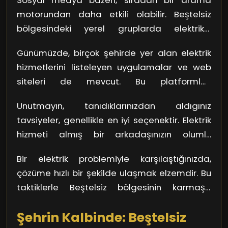
Sosyal medya bazen, sıradan bir arama
doğruluğunu kontrol etmek önemli. Kullanıcı
motorundan daha etkili olabilir. Beştelsiz
yorumları ve değerlendirmeleri, hangi
bölgesindeki yerel gruplarda elektrikçi
elektrikçinin güvenilir olduğunu anlamanıza
tavsiyeleri arayın. İnsanların deneyimlerini
yardımcı olabilir. Hızlıca bir iki telefon
Günümüzde, birçok şehirde yer alan elektrik
paylaştığı bu platformlar, size en uygun
numarası alın ve iletişime geçin.
hizmetlerini listeleyen uygulamalar ve web
seçeneği bulmanızda büyük bir yardımcıdır.
siteleri de mevcut. Bu platformlar,
Ayrıca, sorunuzu direkt olarak sormak, anında
kullanıcıların lokasyonuna göre en yakın servis
yanıt almanıza yol açabilir.
Unutmayın, tanıdıklarınızdan aldıgınız
sağlayıcıları bulmasına yardımcı oluyor. Aynı
tavsiyeler, genellikle en iyi seçenektir. Elektrik
zamanda, yapmanız gereken tek şey birkaç
hizmeti almış bir arkadaşınızın olumlu
tıklama ile en yakın elektriği bulmak.
deneyimini dinlemek, doğru tercihi
Bir elektrik problemiyle karşılaştığınızda,
yapmanıza yardımcı olabilir.
çözüme hızlı bir şekilde ulaşmak elzemdir. Bu
taktiklerle Beştelsiz bölgesinin karmaşık
sokaklarında kaybolmadan, en uygun
Şehrin Kalbinde: Beştelsiz
elektrikçiye ulaşabilirsiniz.