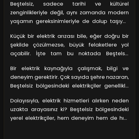
Beştelsiz, sadece tarihi ve kültürel
zenginlikleriyle değil, aynı zamanda modern
yaşamın gereksinimleriyle de dolup taşıyor.
Elektrik hizmetleri, modern hayatta her an
Küçük bir elektrik arızası bile, eğer doğru bir
ihtiyaç duyduğumuz bir alan. Peki, Beştelsiz
şekilde çözülmezse, büyük felaketlere yol
bölgesinin en iyi elektrikçilerini nerede
açabilir. İşte tam bu noktada Beştelsiz
bulabilirsiniz? Cevap düşündüğünüzden daha
bölgesinin yerel elektrikçileri devreye giriyor.
basit: Sadece etrafınıza bakın! Yerel
Bir elektrik kaynağıyla çalışmak, bilgi ve
Yakınınızda bulabileceğiniz elektrikçiler,
elektrikçiler, her türlü sorunuzu yanıtlarken,
deneyim gerektirir. Çok sayıda şehre nazaran,
sadece işlerini iyi yapmazlar; aynı zamanda
aynı zamanda hızları ve tecrübeleriyle de
Beştelsiz bölgesindeki elektrikçiler genellikle
hızlı müdahaleleriyle de güveninizi kazanırlar.
dikkat çekiyorlar.
uzun yılların birikimine sahip. Bu, ne demek
Düşünün ki, bir akşam misafirleriniz var ve
Dolayısıyla, elektrik hizmetleri alırken neden
oluyor? Sorunlarınızı çözmek için büyük bir
aniden ışıklar söndü! Bir telefonla size en
uzakta arayasınız ki? Beştelsiz bölgesindeki
güven ağa sahip. Belki de mahallenizde
yakın elektrikçi, dakikalar içinde kapınızda
yerel elektrikçiler, hem deneyim hem de hızlı
elektrikçiniz vardır; komşularınızdan tavsiyeler
olabilir.
service ile her zaman yanınızdalar. Hem
alarak doğru tercihi yapabilirsiniz. Yerel
cebinize dost hem de acil durumlara hazırlıklı
elektrikçiler, aynı zamanda Beştelsiz