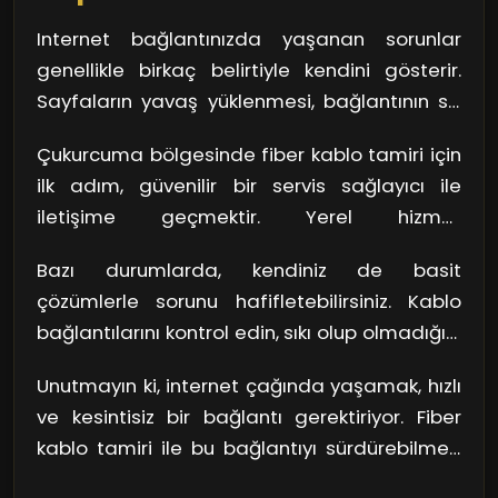
Internet bağlantınızda yaşanan sorunlar
genellikle birkaç belirtiyle kendini gösterir.
Sayfaların yavaş yüklenmesi, bağlantının sık
sık kopması veya sinyalin zayıflaması gibi
Çukurcuma bölgesinde fiber kablo tamiri için
durumlar, fiber kabloda bir problem
ilk adım, güvenilir bir servis sağlayıcı ile
olabileceği anlamına gelebilir. Hemen paniğe
iletişime geçmektir. Yerel hizmet
kapılmayın! Öncelikle modem ve
sağlayıcıların genellikle hızlı bir yanıt süresi
yönlendiricinizin durumunu kontrol edin. Sorun
Bazı durumlarda, kendiniz de basit
vardır. Ancak, bu tip acil durumlarda, hizmet
burada değilse, fiber kablonuzda bir arıza
çözümlerle sorunu hafifletebilirsiniz. Kablo
sağlayıcınızın iletişim bilgilerini kaydedip,
olabilir.
bağlantılarını kontrol edin, sıkı olup olmadığını
hemen aramalısınız. Unutmayın ki, Çukurcuma
test edin. Eğer kablodaki görünür bir hasar
bölgesinin trafik durumunu göz önünde
Unutmayın ki, internet çağında yaşamak, hızlı
varsa, geçici bir çözüm olarak izolasyon
bulundurmalısınız; böylece bekleme sürenizi
ve kesintisiz bir bağlantı gerektiriyor. Fiber
bandı kullanabilirsiniz. Ancak bu tür geçici
en aza indirebilirsiniz.
kablo tamiri ile bu bağlantıyı sürdürebilmek,
çözümler, kalıcı bir çözüm değildir.
dijital yaşamınızı büyük ölçüde