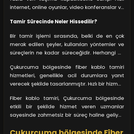
internet, online oyunlar, video konferanslar ve
streaming servisleri için olmazsa olmaz bir
Tamir Sürecinde Neler Hissedilir?
gereklilik haline geldi. Yani, fiber kablo tamiri
hemen hemen herkesin karşılaştığı bir sorun!
Bir tamir işlemi sırasında, belki de en çok
Peki, tamir süreci nasıl işliyor? Öncelikle,
merak edilen şeyler, kullanılan yöntemler ve
uzman teknisyenler kablonun nerede hasar
süreçlerin ne kadar süreceğidir. Herhangi bir
gördüğünü hızlıca tespit eder. Akabinde,
zorluk anında, uzmanlar süreç hakkında sizi
gerekli ekipmanlarla hasarlı noktayı onarır
Çukurcuma bölgesinde fiber kablo tamiri
bilgilendirerek merakınızı gidermektedir. Bu
veya gerekiyorsa yeni bir kablo ile değiştirir.
hizmetleri, genellikle acil durumlara yanıt
iletişim süreci, tamir esnasında sizi
verecek şekilde tasarlanmıştır. Hızlı bir hizmet,
bilgilendirmenin yanı sıra güven duygusunu
zaman kaybını en aza indirir. İnternet
da pekiştirir.
Fiber kablo tamiri, Çukurcuma bölgesinde
bağlantınızın yeniden sağlanması için
etkili bir şekilde hizmet veren uzmanlar
gereken süreyi kısaltarak, dijital yaşamınıza
sayesinde zahmetsiz bir süreç haline geliyor.
kaldığınız yerden devam etmenizi sağlar.
Doğru ekiple çalışmak, kesintisiz bir bağlantı
Unutmayın, doğru tamir süreci ile fiber
Çukurcuma bölgesinde Fiber
için elzem!