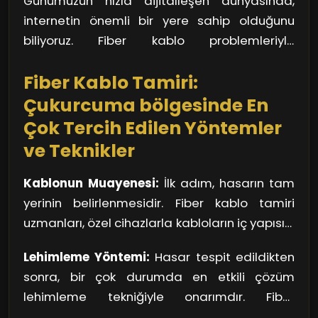
Günümüzün hızla dijitalleşen dünyasında,
servisi seçmek, daha büyük sorunlara yol
sorunlarla başa çıkmak için öncelikle etkili bir
internetin önemli bir yere sahip olduğunu
açabiliyor. Uzman teknikerlerin çalıştığı,
tamir servisi bulmalıyız.
biliyoruz. Fiber kablo problemleriyle
müşteri memnuniyetini öncelik haline getiren
karşılaşmak kaçınılmaz olsa da, doğru
servisler, en iyi seçeneğiniz olacaktır. Bu
Fiber Kablo Tamiri:
servisle bu zorlukların üstesinden gelebiliriz.
servisler, sorunun kaynağını hızlıca tespit edip,
Unutmayın, internet kesintileri, günlük
Çukurcuma bölgesinde En
etkili bir çözüm sunar. Ayrıca, yüksek kaliteli
yaşamınızı etkileyebilir, bu yüzden en iyi tamir
Çok Tercih Edilen Yöntemler
malzemeler kullanarak onarımlarını
servislerini tercih etmekte fayda var!
gerçekleştirirler.
ve Teknikler
Kablonun Muayenesi:
İlk adım, hasarın tam
yerinin belirlenmesidir. Fiber kablo tamiri
uzmanları, özel cihazlarla kabloların iç yapısını
inceler. Bunun için optik güç metreler, ışık
Lehimleme Yöntemi:
Hasar tespit edildikten
kaynağı ve fiber optik test cihazları kullanılır.
sonra, bir çok durumda en etkili çözüm
Bu testlerle, kablo üzerindeki kesik, çatlak
lehimleme tekniğiyle onarımdır. Fiber
veya herhangi bir bozukluk hızlıca tespit edilir.
kablonun uçları, belirli bir sıcaklıkta eritilerek