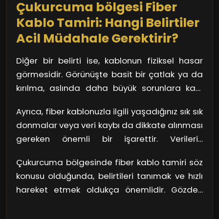
Çukurcuma bölgesi Fiber
kolaylaştıracaktır. Bu durumda, Çukurcuma
bölgesinde uzman hizmet sağlayıcıları ile
Kablo Tamiri: Hangi Belirtiler
işbirliği yapmak, her zaman en doğru tercih
Acil Müdahale Gerektirir?
olacaktır.
Diğer bir belirti ise, kablonun fiziksel hasar
görmesidir. Görünüşte basit bir çatlak ya da
kırılma, aslında daha büyük sorunlara kapı
aralayabilir. Bunu anlamanın yolu, kablonuzu
Ayrıca, fiber kablonuzla ilgili yaşadığınız sık sık
düzenli olarak kontrol etmekten geçiyor.
donmalar veya veri kaybı da dikkate alınması
Kablonuzu incelediğinizde, herhangi bir
gereken önemli bir işarettir. Verilerin
kopma veya dışarıdan gelen bir hasar
akışkanlığı, fiber kablo sisteminizin sağlıklı
gördüğünüzde, hemen bir uzmandan yardım
Çukurcuma bölgesinde fiber kablo tamiri söz
çalışıp çalışmadığını gösterir. İnternette
almak en doğru adım olur. Unutmayın ki, küçük
konusu olduğunda, belirtileri tanımak ve hızlı
"duraksama" gibi bir his, bir tehlikenin
bir sorun dikkate alınmadığında büyüyebilir.
hareket etmek oldukça önemlidir. Gözden
habercisi olabilir. Böyle bir durumda,
kaçan en basit belirti, uzun vadede büyük
nedenleri belirleyip sorunu çözmek için bir
sorunlara yol açabilir. Herhangi bir durumda,