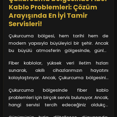
kablonuzun ömrünü uzatmak mümkündür.
Kablo Problemleri: Çözüm
Arayışında En İyi Tamir
Servisleri!
Çukurcuma bölgesi, hem tarihi hem de
modern yapısıyla büyüleyici bir şehir. Ancak
bu büyülü atmosferin gölgesinde, günlük
yaşantımızı etkileyen bazı sıkıntılar da var.
Fiber kablolar, yüksek veri iletim hızları
Özellikle internet bağlantılarındaki sorunlar,
sunarak, akıllı cihazlarımızın hayatını
hepimizi canımızdan bezdiriyor. Fiber kablo
kolaylaştırıyor. Ancak, Çukurcuma bölgesinin
problemleri, özellikle evde veya ofiste
kalabalık yapısı ve inşaat alanları, bu
çalışırken karşılaşılan en can sıkıcı
Çukurcuma bölgesinde fiber kablo
kabloların zarar görmesine neden olabiliyor.
meselelerden biri. Peki, bu sorunlarla başa
problemleri için birçok servis bulunuyor. Ancak,
Düşen haldeki inşaat malzemeleri, yanlış
çıkmanın en iyi yolu ne?
hangi servisi tercih edeceğiniz oldukça
kurulumlar ve doğal afetler, sıkça
önemli. Bazen aceleci davranarak en yakın
karşılaştığımız durumlardan bazıları. Bu