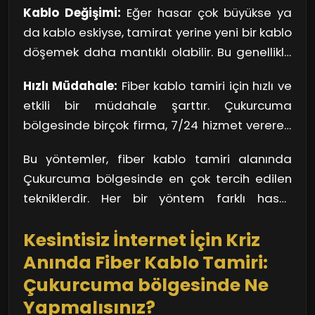
Kablo Değişimi:
Eğer hasar çok büyükse ya
birleştirilir. Bu işlem, kablonun içinde ışığın
da kablo eskiyse, tamirat yerine yeni bir kablo
bozulmadan iletilmesini sağlar. Lehimleme,
döşemek daha mantıklı olabilir. Bu genellikle
özellikle küçük hasarlarda oldukça etkili bir
daha uzun süreli bir çözümdür ve iletişim
yöntemdir.
Hızlı Müdahale:
Fiber kablo tamiri için hızlı ve
kalitesinin artmasına yardımcı olur. Yeni kablo
etkili bir müdahale şarttır. Çukurcuma
döşemesinde, kablonun daha dayanıklı ve
bölgesinde birçok firma, 7/24 hizmet vererek,
standartlara uygun seçilmesi önemlidir.
acil durumlarda devreye girebilmektedir. Bu
Bu yöntemler, fiber kablo tamiri alanında
durum, iletişim hatlarının hızlı bir şekilde
Çukurcuma bölgesinde en çok tercih edilen
onarılmasını sağlar ve kullanıcıların
tekniklerdir. Her bir yöntem farklı hasar
mağduriyetini en aza indirir.
türlerine göre optimize edilmiştir ve uzman
Kesintisiz İnternet İçin Kriz
kişiler tarafından uygulanmalıdır.
Anında Fiber Kablo Tamiri:
Çukurcuma bölgesinde Ne
Yapmalısınız?