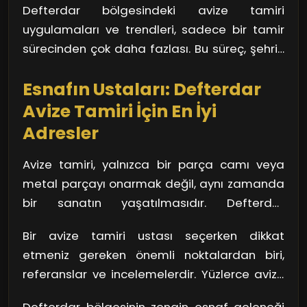
yansıtırken, günümüz estetiğine de hitap
sanat eseri yaratmak gibidir!
Defterdar bölgesindeki avize tamiri
tarzlar, her kesime hitap edebiliyor. Ayrıca,
ediyor.
uygulamaları ve trendleri, sadece bir tamir
çevre dostu malzemelerin kullanımı ile
sürecinden çok daha fazlası. Bu süreç, şehrin
modern avizelerin etkinliğinin artırılması,
tarihini, kültürel değerlerini ve sanatını
sürdürülebilir tasarıma da vurgu yapıyor. Yani,
Esnafın Ustaları: Defterdar
yansıtan önemli bir yolculuk. Ve evet, kim bilir,
hem estetik hem de çevresel faktörler göz
belki de bir avize, geçmişten gelen bir hikaye
Avize Tamiri İçin En İyi
önünde bulunduruluyor.
ile hayatınıza yeni bir ışık katabilir.
Adresler
Avize tamiri, yalnızca bir parça camı veya
metal parçayı onarmak değil, aynı zamanda
bir sanatın yaşatılmasıdır. Defterdar
bölgesinde bulunan ustalar, çoğu zaman
Bir avize tamiri ustası seçerken dikkat
kuşaktan kuşağa aktarılan teknikler ve
etmeniz gereken önemli noktalardan biri,
becerilerle donanmıştır. Bu ustalar, avizenizin
referanslar ve incelemelerdir. Yüzlerce avize
her bir detayına özen göstererek, onu yeniden
tamir eden ustalar, genellikle övgü toplayan
hayata döndürür. El işçiliğinin ön planda