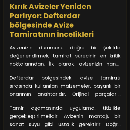
Kırık Avizeler Yeniden
yöntemlerle modern teknolojiyi
arkasında hâlâ gizli bir güzellik yatıyor. Bu
harmanlayarak, hem geçmişe hem de
Parlıyor: Defterdar
ustalar, o güzelliği açığa çıkarmak için adeta
geleceğe köprü kuruyor. Avizenizi baştan
bölgesinde Avize
bir dedektif gibi çalışıyor.
aşağı tamir ettirirken, hangi süreçlerden
Tamiratının İncelikleri
geçtiğini bilmek istemez misin? Bu deneyim,
yalnızca bir tamir işlemi değil, aynı zamanda
Avizenizin durumunu doğru bir şekilde
tarihi bir yolculuk.
değerlendirmek, tamirat sürecinin en kritik
noktalarından. İlk olarak, avizenizin hangi
parçalarının hasar gördüğünü belirlemelisiniz.
Defterdar bölgesindeki avize tamiratı
Kristallerin yerinde olup olmadığını kontrol
sırasında kullanılan malzemeler, başarılı bir
edin. Eksik veya kırık bir parça, avizenizin genel
onarımın anahtarıdır. Orijinal parçaların
dengesini bozabilir. Gerekirse fotoğraflarını
kullanılması, avizenizin hem estetik hem de
çekin; bu tamir sürecinde size kolaylık
Tamir aşamasında uygulama, titizlikle
işlevsellik açısından eski görünüme
sağlayacaktır.
gerçekleştirilmelidir. Avizenin montajı, bir
kavuşmasını sağlar. Ancak bütçeniz kısıtlıysa,
sanat suyu gibi ustalık gerektirir. Doğru
uyumlu alternatifler de iş görebilir. Kaliteyi