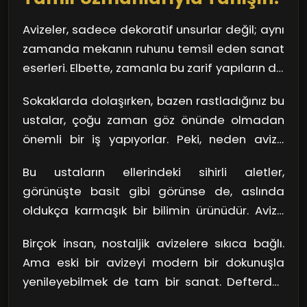
önceden tespit edip, gelecekte
gerçekleşebilecek arızaların önüne
Avizeler, sadece dekoratif unsurlar değil; aynı
geçebilirler. Avize tamiri, sadece bir iş değil,
zamanda mekanın ruhunu temsil eden sanat
sanat gibidir. Kısacası, avizenizin sağlığı için
eserleri. Elbette, zamanla bu zarif yapıların da
profesyonel yardım almak her zaman
bakıma ihtiyaç duyduğunu unutmamak
Sokaklarda dolaşırken, bazen rastladığınız bu
avantajını sağlar.
gerekiyor. İşte bu noktada Defterdar
ustalar, çoğu zaman göz önünde olmadan
bölgesinin avize tamir uzmanları devreye
önemli bir iş yapıyorlar. Peki, neden avize
giriyor.
tamiri bu kadar kıymetli? Avizeler, çoğu
Bu ustaların ellerindeki sihirli aletler,
zaman birçok parçadan oluşur ve her parça
görünüşte basit gibi görünse de, aslında
kendi işlevini yerine getirir. Her bir bileşen, bir
oldukça karmaşık bir bilimin ürünüdür. Avize
melodinin notası gibi; uyum içinde
tamiri esnasında led ışık montajından, cam
olmadıklarında, bütün melodi kaybolur. İşte
Birçok insan, nostaljik avizelere sıkıca bağlı.
temizliğine, hatta eski avizelerin
bu tamir uzmanları, kaybolmuş müziği
Ama eski bir avizeyi modern bir dokunuşla
restorasyonuna kadar birçok farklı işlem
yeniden inşa eden maestro gibi.
yenileyebilmek de tam bir sanat. Defterdar
yapılıyor. Düşünsene, yıllar önce yapılmış bir
bölgesinin avize tamir ustaları, geleneksel
avizenin üzerindeki toz tabakalarının