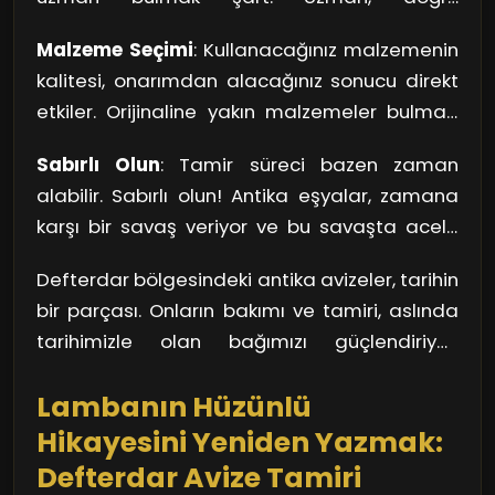
yıpranan elektrik aksamları, belirli
malzemeleri kullanarak hem estetik hem de
müdahaleler gerektirebilir. Bu nedenle, her
Malzeme Seçimi
: Kullanacağınız malzemenin
dayanıklılığı artıran bir tamir gerçekleştirebilir.
ayrıntının üzerinde durmalısınız.
kalitesi, onarımdan alacağınız sonucu direkt
Unutmayın, yanlış bir hamle, avizenizin tarihî
etkiler. Orijinaline yakın malzemeler bulmak,
değerine zarar verebilir.
avizenizin değerini koruma açısından oldukça
Sabırlı Olun
: Tamir süreci bazen zaman
önemlidir. Özellikle avizelerin tarihine uygun
alabilir. Sabırlı olun! Antika eşyalar, zamana
metal ve cam kullanmak, hem güvenli hem
karşı bir savaş veriyor ve bu savaşta acele
de estetik bir görünüm sağlar.
etmek, ciddi hata yapmanıza neden olabilir.
Defterdar bölgesindeki antika avizeler, tarihin
Her şeyin bir zamanı var; bu da aynı şekilde
bir parçası. Onların bakımı ve tamiri, aslında
geçerli.
tarihimizle olan bağımızı güçlendiriyor.
Geçmişe saygı göstererek, güzelliklerini
Lambanın Hüzünlü
yaşatmaya devam edebiliriz.
Hikayesini Yeniden Yazmak:
Defterdar Avize Tamiri