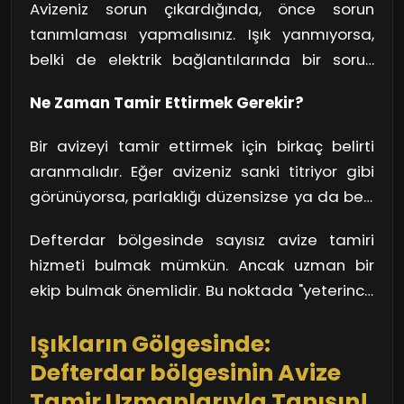
Avizeniz sorun çıkardığında, önce sorun
tanımlaması yapmalısınız. Işık yanmıyorsa,
belki de elektrik bağlantılarında bir sorun
vardır. Kablo bağlantılarını kontrol etmek iyi
Ne Zaman Tamir Ettirmek Gerekir?
bir başlangıç olacaktır. Ancak, sorun sporadik
de olsa avizenizin iç mekanizmasında olabilir.
Bir avizeyi tamir ettirmek için birkaç belirti
Işıkların yanmaması, birçok farklı sorun
aranmalıdır. Eğer avizeniz sanki titriyor gibi
kaynağından kaynaklanabilir.
görünüyorsa, parlaklığı düzensizse ya da belli
bir şekilde çalışmıyorsa, tamir ettirmek iyi bir
Defterdar bölgesinde sayısız avize tamiri
fikir. Çünkü, kendi başınıza tamir etmeye
hizmeti bulmak mümkün. Ancak uzman bir
kalkıştığınızda bazen işler daha da karmaşık
ekip bulmak önemlidir. Bu noktada "yeterince
hale gelebilir. Profesyonel bir avize tamiri,
iyi" değil, "en iyisi" olmasına dikkat etmeli,
sadece arızayı gidermekle kalmaz, aynı
Işıkların Gölgesinde:
müşteri yorumlarını incelemelisiniz. Uzmanlar,
zamanda avizenizin ömrünü de uzatır.
avizenizin her detayını gözden geçirerek en
Defterdar bölgesinin Avize
uygun çözümü sunarlar. Hatta bazı sorunları
Tamir Uzmanlarıyla Tanışın!