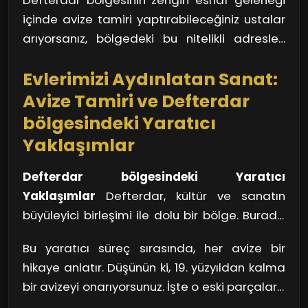
Defterdar bölgesinin zengin esnaf geleneği
bir müşteri portföyüne sahiptir. Ayrıca, ustanın
olduğu bu tamir işlemleri, her parçada sanatı
içinde avize tamiri yaptırabileceğiniz ustalar
kullandığı malzemelerin kalitesi de çok
ve estetiği barındırır.
arıyorsanız, bölgedeki bu nitelikli adresleri
önemlidir. Kaliteden ödün vermeyen bir
keşfetmeyi unutmayın. Unutmayın, kaliteli bir
ustayla çalışmak, avizenizin dayanıklılığını
Evlerimizi Aydınlatan Sanat:
avize tamiri sadece bir işi değil, bir sanatı
artırır.
yaşatmak anlamına geliyor!
Avize Tamiri ve Defterdar
bölgesindeki Yaratıcı
Yaklaşımlar
Defterdar bölgesindeki Yaratıcı
Yaklaşımlar
Defterdar, kültür ve sanatın
büyüleyici birleşimi ile dolu bir bölge. Burada
avize tamiri, yalnızca bir iş değil, aynı
Bu yaratıcı süreç sırasında, her avize bir
zamanda bir sanat. Sanatçılar, her gün
hikaye anlatır. Düşünün ki, 19. yüzyıldan kalma
karşılaştığımız bu sorunları çözmenin yenilikçi
bir avizeyi onarıyorsunuz. İşte o eski parçalara
yollarını arıyor. Eski bir avizeyi, doğru
yeniden hayat vermek, onları modern