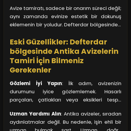
yöntemlerle gerçekleştirildiğinde, avizenizin
düşürmeden, teknolojik yeniliklerden
Avize tamiratı, sadece bir onarım süreci değil;
yeni gibi parlaması içten bile değildir. Tüm
yararlanmak, tamiratı daha etkili hale getirir.
aynı zamanda evinize estetik bir dokunuş
parçaların güvenli bir şekilde
eklemenin bir yoludur. Defterdar bölgesindeki
yerleştirildiğinden emin olun. Evinizdeki diğer
avizeler yeniden parlayabilir; yeter ki doğru
unsurlarla uyumlu bir görünüm elde etmek,
Eski Güzellikler: Defterdar
yöntemlerle, kaliteli malzemelerle ve titizlikle
estetik artı sağlar.
yaklaşalım.
bölgesinde Antika Avizelerin
Tamiri İçin Bilmeniz
Gerekenler
Gözlemi İyi Yapın
: İlk adım, avizenizin
durumunu iyice gözlemlemek. Hasarlı
parçaları, çatlakları veya eksikleri tespit
etmek, onarım sürecinin başlangıcıdır.
Uzman Yardımı Alın
: Antika avizeler, sıradan
Unutmayın ki; her avize, kendi hikâyesini
aydınlatmalar değil. Bu nedenle, işin ehli bir
barındırıyor. Yağmur suyu, nem veya zamanla
uzman bulmak şart. Uzman, doğru