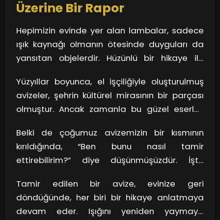
Üzerine Bir Rapor
Hepimizin evinde yer alan lambalar, sadece
ışık kaynağı olmanın ötesinde duyguları da
yansıtan objelerdir. Hüzünlü bir hikaye ile
başlayan her lambanın, evimize kattığı
Yüzyıllar boyunca, el işçiliğiyle oluşturulmuş
sıcaklığı düşünün. Özellikle Defterdar
avizeler, şehrin kültürel mirasının bir parçası
bölgesindeki avize tamiri, birçok insan için
olmuştur. Ancak zamanla bu güzel eserler,
sadece bir onarım süreci değil, aynı
bakım ve tamirat gereksinimi duyar. Her
zamanda bir anıların yeniden canlanmasıdır.
Belki de çoğumuz avizemizin bir kısmının
tamir, geçmişle bugünü birleştiren bir köprü
Peki, bir avizenin tamiri neden bu kadar
kırıldığında, “Ben bunu nasıl tamir
gibidir. Ahşap ve camın birleşimiyle ortaya
önemli?
ettirebilirim?” diye düşünmüşüzdür. İşte
çıkan zarafeti, kaybetmemek için yapılan her
burada devreye uzmanlar giriyor. Defterdar
çaba, aslında bir sanat eserine sahip
Tamir edilen bir avize, evinize geri
bölgesindeki avize tamir ustaları, bu parçaları
çıkmaktır.
döndüğünde, her biri bir hikaye anlatmaya
yeniden hayata döndürme konusunda adeta
devam eder. Işığını yeniden yaymaya
sihir yapıyor. Hayal edin, bir lamba canlanıyor!