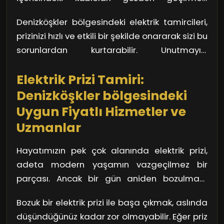
elektrikçi ile iletişime geçmek, bu tür
herhangi bir gevşek bağlantı veya hasar olup
sıkıntıların kökünden çözülmesini sağlayabilir.
Denizköşkler bölgesindeki elektrik tamircileri,
olmadığını anlamanıza yardımcı olur. Elinize
Hem güvende olmak hem de kesintisiz bir
prizinizi hızlı ve etkili bir şekilde onararak sizi bu
bir test cihazı alarak prizden elektrik akışı olup
enerji akışı için bir uzmana başvurmak akıllıca
sorunlardan kurtarabilir. Unutmayın,
olmadığını kontrol edebilirsiniz. Ancak eğer
bir seçimdir.
güvenliğiniz her şeyden önceliklidir!
şüpheleriniz varsa, profesyonel bir destek
Elektrik Prizi Tamiri:
almak her zaman en güvenli yoldur.
Denizköşkler bölgesindeki
Uygun Fiyatlı Hizmetler ve
Uzmanlar
Hayatımızın pek çok alanında elektrik prizi,
adeta modern yaşamın vazgeçilmez bir
parçası. Ancak bir gün aniden bozulması,
sorun çıkarması veya yeterince enerji
Bozuk bir elektrik prizi ile başa çıkmak, aslında
sağlamaması, can sıkıcı bir durum haline
düşündüğünüz kadar zor olmayabilir. Eğer priz
gelebilir. Denizköşkler gibi büyük bir şehirde,