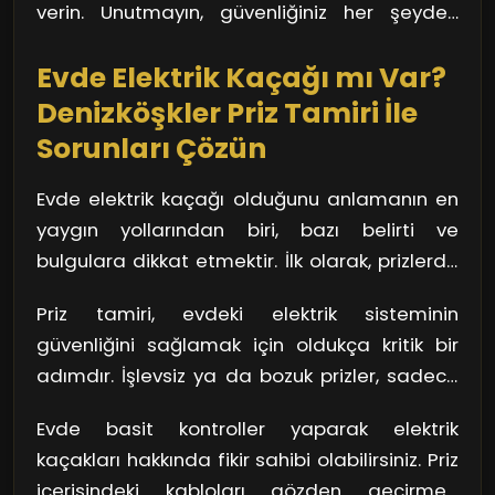
verin. Unutmayın, güvenliğiniz her şeyden
yapıldığından emin olmalısınız.
önce gelir!
Evde Elektrik Kaçağı mı Var?
Denizköşkler Priz Tamiri İle
Sorunları Çözün
Evde elektrik kaçağı olduğunu anlamanın en
yaygın yollarından biri, bazı belirti ve
bulgulara dikkat etmektir. İlk olarak, prizlerde
yanık kokusu ya da ısınma hissi varsa, acilen
Priz tamiri, evdeki elektrik sisteminin
bir uzmana danışmalısınız. Bunun yanı sıra,
güvenliğini sağlamak için oldukça kritik bir
sürekli devre kesici atıyorsa, bu da bir elektrik
adımdır. İşlevsiz ya da bozuk prizler, sadece
kaçağının işareti olabilir. Unutmayın, bu
elektrik kaçağına yol açmakla kalmaz; aynı
durumlar göz ardı edildiğinde daha büyük
Evde basit kontroller yaparak elektrik
zamanda cihazlarınızın da zarar görmesine
kazalara neden olabilir.
kaçakları hakkında fikir sahibi olabilirsiniz. Priz
neden olabilir. Denizköşkler, size en yakın
içerisindeki kabloları gözden geçirmek,