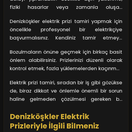
fiziki hasarlar veya zamanla oluşan
paslanma gibi sorunlar prizlerin işlevselliğini
Denizköşkler elektrik prizi tamiri yapmak için
kaybetmesine neden olur. Örneğin, evde
öncelikle profesyonel bir elektrikçiye
kullandığımız elektrikli aletlerin sayısı arttıkça,
başvurmalısınız. Kendiniz tamir etmeye
prizler üzerindeki yük de artar. Bu, zamanla
çalışırsanız, daha büyük sorunlar yaratmanız
kısa devre veya yangın riski oluşturabilir.
Bozulmaların önüne geçmek için birkaç basit
an meselesi olabilir. Elektrik işlerinin uzmanlık
Kulağa korkutucu geliyor, değil mi?
önlem alabilirsiniz. Prizlerinizi düzenli olarak
gerektirdiğini unutmamalısınız. Uzman bir
kontrol etmek, fazla yüklemelerden kaçınmak
ekip, sorunları tespit edip, güvenlik
ve ihtiyacınız olan her alanda yeterli priz
standartlarına uygun bir şekilde tamirat
Elektrik prizi tamiri, sıradan bir iş gibi gözükse
bulunduğundan emin olmak, hem
yapar. Böylece, evdeki elektrik sisteminin
de, biraz dikkat ve önlemle önemli bir sorun
güvenliğinizi hem de cihazlarınızı korur.
güvenliğini sağlamış olursunuz.
haline gelmeden çözülmesi gereken bir
Değiştirmeniz gereken eski prizleri zamanında
meseledir. Denizköşkler bölgesinin karmaşık
tespit etmek, büyük kazaların önüne geçer.
Denizköşkler Elektrik
yaşamında bu küçük ama hayati detayları
ihmal etmemek önemlidir.
Prizleriyle İlgili Bilmeniz