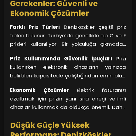
Gerekenler: Güvenli ve
Ekonomik Çözümler
Farklı Priz Türleri
Denizköşkler çeşitli priz
tipleri bulunur. Türkiye’de genellikle tip C ve F
prizleri kullanılıyor. Bir yolculuğa çıkmadan
önce, cihazlarınızın hangi priz tipine ihtiyaç
Priz Kullanımında Güvenlik İpuçları
Prizi
duyduğuna dair bir kontrol yapmanızda
kullanırken elektronik cihazların yalnızca
fayda var. Dönüştürücüler işe yarayabilir,
belirtilen kapasitede çalıştığından emin olun.
fakat güvenlik her zaman öncelikli olmalı.
Çok sayıda cihazı aynı prize takmak, aşırı
Ekonomik Çözümler
Elektrik faturanızı
yüklenmelere ve yangın tehlikesine yol
azaltmak için prizin yanı sıra enerji verimli
açabilir. Ayrıca, su ile teması engellemek,
cihazlar kullanmak da oldukça önemli. Daha
prizlerin uzun ömürlü olmasını sağlayacaktır.
az enerji tüketen ürünler edinmek, hem
Çocuklu aileler için priz kapakları kullanmak,
Düşük Güçle Yüksek
bütçenize hem de çevreye katkı sağlar.
küçük kazaları önleyici bir önlem olarak
Unutmayın, doğru priz kullanımı ve enerji
Performans: Denizköşkler
önerilir.