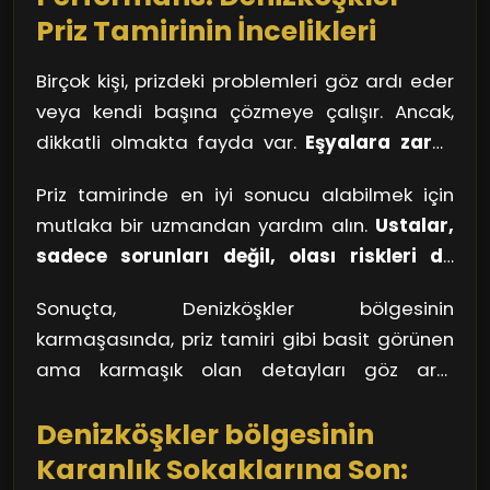
verimliliği, hem güvenliğinizi hem de ekonomik
Priz Tamirinin İncelikleri
durumunuzu etkileyen önemli faktörlerdir.
Birçok kişi, prizdeki problemleri göz ardı eder
veya kendi başına çözmeye çalışır. Ancak,
dikkatli olmakta fayda var.
Eşyalara zarar
vermemek için dikkatli olun
. İşin içine elektrik
Priz tamirinde en iyi sonucu alabilmek için
girdiğinde, ne olursa olsun temkinli
mutlaka bir uzmandan yardım alın.
Ustalar,
davranmak gerekir. Bir kablo gevşemişse,
sadece sorunları değil, olası riskleri de
basit bir sıkıştırma yeterli olmayabilir. Özellikle
değerlendirir
. Bir tamirat sırasında, düşen bir
Denizköşkler gibi büyük bir şehirde, elektrik
Sonuçta, Denizköşkler bölgesinin
dal parçasının yol açabileceği hasar gibi gizli
altyapısı ve priz çeşitliliği oldukça fazladır. Bu
karmaşasında, priz tamiri gibi basit görünen
tehlikeleri öngörürler. Unutmayın, uygun bir
durumu, büyük bir sokakta yürürken farklı
ama karmaşık olan detayları göz ardı
tamir ile prizinizin verimliliğini artırabilir,
dükkanların sunduğu çeşitli tatlılar gibi
etmeyin. Hem güvenli hem de yüksek
elektrik faturanızı düşürebilir ve uzun vadede
düşünebilirsiniz. Her biri kendine özgü, ama
Denizköşkler bölgesinin
performanslı bir yaşam alanı için, her şeyin
güvenli bir yaşam alanı yaratabilirsiniz.
hepsinin kalitesi tecrübe etmeden bilinemez.
doğru yapıldığına emin olun.
Karanlık Sokaklarına Son: