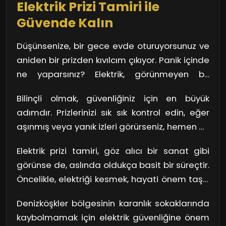
Elektrik Prizi Tamiri ile
Güvende Kalın
Düşünsenize, bir gece evde oturuyorsunuz ve
aniden bir prizden kıvılcım çıkıyor. Panik içinde
ne yaparsınız? Elektrik, görünmeyen bir
düşmandır. Doğru bakım yapılmadığında, en
Bilinçli olmak, güvenliğiniz için en büyük
kısa sürede ciddi sonuçlar doğurabilir. Elektrik
adımdır. Prizlerinizi sık sık kontrol edin, eğer
prizi tamiri, bu tür risklerin önüne geçmenizi
aşınmış veya yanık izleri görürseniz, hemen bir
sağlar. Prizlerdeki gevşek bağlantılar, kısa
uzmana başvurmalısınız. Kendi kendinize
devre durumları yaratabilir ve bunlar,
Elektrik prizi tamiri, göz alıcı bir sanat gibi
tamir etmeye kalkışmak, alabileceğiniz en
yangınla bile sonuçlanabilir!
görünse de, aslında oldukça basit bir süreçtir.
büyük risklerden biri! Unutmayın, profesyonel
Öncelikle, elektriği kesmek, hayati önem taşır.
yardım almak hem sizin hem de
Ardından, priz ve bağlantılar dikkatlice
sevdiklerinizin güvenliğini sağlar.
Denizköşkler bölgesinin karanlık sokaklarında
incelenir. Eğer sorun tespit edildiyse, yeni bir
kaybolmamak için elektrik güvenliğine önem
prizle değiştirmek gerekebilir. Her şeyin doğru