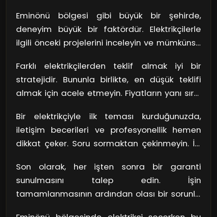
uzmanı olduğunu gösterir. Lisans, yalnızca
Eminönü bölgesi gibi büyük bir şehirde,
elektrik işlerini yapma yetkisini değil, aynı
deneyim büyük bir faktördür. Elektrikçilerle
zamanda belirli bir eğitim sürecini
ilgili önceki projelerini inceleyin ve mümkünse
tamamladığını da göstermektedir.
referans isteyin. Böylece hangi tür aletlerde
Unutmayın, yeterli eğitim almayan bir
Farklı elektrikçilerden teklif almak iyi bir
uzmanlaştıklarını ve geçmiş işlerinin kalitesini
elektrikçiyle çalışmak, sonuçta size daha
stratejidir. Bununla birlikte, en düşük teklifi
değerlendirebilirsiniz. Deneyimli bir elektrikçi,
fazla maliyete mal olabilir.
almak için acele etmeyin. Fiyatların yanı sıra,
sorunları daha hızlı ve etkili bir şekilde
sunulan hizmetlerin kapsamını da göz
çözebilir.
Bir elektrikçiyle ilk teması kurduğunuzda,
önünde bulundurun. Ucuz bir çözüm, uzun
iletişim becerileri ve profesyonellik hemen
vadede size daha fazla maliyet yükleyebilir.
dikkat çeker. Soru sormaktan çekinmeyin. İyi
Yani, her zaman en iyi de değil, uygun fiyatlı
bir elektrikçi, karmaşık konuları basit bir dille
hizmeti arayın.
Son olarak, her işten sonra bir garanti
açıklama beceresine sahiptir. Ayrıca,
sunulmasını talep edin. İşin
zamanında geri dönüş yapmaları ve nazik
tamamlanmasının ardından olası bir sorunla
davranışları, sizin için güvenilir bir hizmet
karşılaşırsanız, bu garanti sizi korur. Elektrik
sağlayacaklarını gösterir.