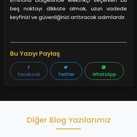
Eminönü bölgesinde elektrikçi seçerken bu
işlerinin karmaşıklığı göz önüne alındığında,
beş noktayı dikkate almak, uzun vadede
güvencenin olması rahatlık sağlar.
keyfinizi ve güvenliğinizi arttıracak adımlardır.
Bu Yazıyı Paylaş
Facebook
Twitter
WhatsApp
Diğer Blog Yazılarımız