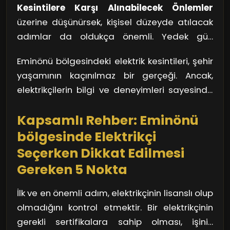
Kesintilere Karşı Alınabilecek Önlemler
geliştirmek için de çalışıyorlar. Sık sık yapılan
üzerine düşünürsek, kişisel düzeyde atılacak
bakım işlemleri ve onarımlar, kullanıcı odaklı
adımlar da oldukça önemli. Yedek güç
servis anlayışı ile birleşince, kesintilerin sıklığını
kaynakları ve akıllı sistemler ile elektrik
azaltma hedefinde büyük bir öneme sahip.
Eminönü bölgesindeki elektrik kesintileri, şehir
kesintilerine karşı hazırlıklı olabilirsiniz.
İşte bu noktada, bir elektrikçi ile iletişim
yaşamının kaçınılmaz bir gerçeği. Ancak,
Düşünün ki, bir akşam yemeği hazırlarken
kurmanın ne kadar hayati olduğunu anlamak
elektrikçilerin bilgi ve deneyimleri sayesinde
elektrikler gitti; bu tür anlarda çalışmayan
zor olmuyor değil mi?
bu sorunla başa çıkmak için daha iyi bir
buzdolapları ve aydınlatmalar büyük sorun
Kapsamlı Rehber: Eminönü
strateji geliştirmek mümkün. Şimdi, bir
yaratıyor, değil mi? Elektrikçiler, sadece
elektrikçiyle iletişime geçip, kendi planınızı
bölgesinde Elektrikçi
arızaları gidermez, aynı zamanda enerji
oluşturmanın vakti geldi!
Seçerken Dikkat Edilmesi
verimliliği sağlamak için de Size danışmanlık
yapar. Hâl böyle olunca, doğru bir elektrikçi
Gereken 5 Nokta
seçmek, kesintilere karşı en iyi savunmayı
İlk ve en önemli adım, elektrikçinin lisanslı olup
oluşturmanıza yardımcı olabilir.
olmadığını kontrol etmektir. Bir elektrikçinin
gerekli sertifikalara sahip olması, işinin