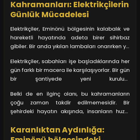
olabilir!
Kahramanları: Elektrikçilerin
Günlük Mücadelesi
Elektrikçiler, Eminönü bölgesinin kalabalık ve
hareketli hayatında adeta birer sihirbaz
gibiler. Bir anda yıkılan lambaları onarırken ya
da bir sokak lambasının yanmasını sağlarken,
Elektrikçiler, sabahları işe başladıklarında her
onları kalabalıkları düşünmeden hareket
gün farklı bir macera ile karşılaşıyorlar. Bir gün
etmeye teşvik eden birer kahraman haline
bir şantiyede yeni kurulum
geliyorlar. Peki, bu işin zorluğu nedir? Yüksek
gerçekleştirebilirken, diğer gün bir
binaların çatılarında, dar sokakların
Belki de en ilginç olanı, bu kahramanların
apartmanda acil bir arıza ile mücadele
köşelerinde ve zaman zaman yarı karanlık
çoğu zaman takdir edilmemesidir. Bir
edebiliyorlar. Bu durum, onların sürekli işin
döngülerde çalışmak, gerçekten de cesaret
şehirdeki hayatın akışında, insanların huzur
içindelerken, aynı zamanda Eminönü
ve uzmanlık gerektiriyor.
içinde yaşamalarının temel sebeplerinden
bölgesinin dinamik yapısına adapte
Karanlıktan Aydınlığa:
biri olmalarına rağmen, çoğu zaman adları
olmalarını sağlıyor. Sormak gerekir ki, sürekli
bile anılmıyor. Ancak onların etkisi, şehrin tüm
Eminönü bölgesindeki