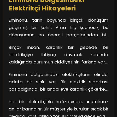
değişen bu ortamda nasıl bu kadar başarılı
halkına sunulan konfor ve güvenliğin
Elektrikçi Hikayeleri
olabiliyorlar?
arkasındaki temel faktörlerden biri. Yani,
elektrikçiler gerçekten de hayatımızın
Eminönü, tarih boyunca birçok dönüşüm
görünmeyen kahramanları!
geçirmiş bir şehir. Ama hiç şüphesiz, bu
dönüşümün en önemli parçalarından biri
elektriğin hayatımıza girişi. Eminönü
Birçok insan, karanlık bir gecede bir
bölgesinin karanlık köşelerinden birine adım
elektrikçiye ihtiyaç duymak zorunda
attığınızda, size yardım etmeye hazır olan
kaldığında durumun ciddiyetinin farkına varır.
elektrikçilerin hikayeleri sizi bekliyor. Peki, bu
Sokakların çokça aydınlatılmadığı, sokak
hikayeler tam olarak ne anlatıyor?
Eminönü bölgesindeki elektrikçilerin elinde,
lambalarının arızalandığı bir Eminönü
adeta bir sihir var. Bir elektrik sigortası
bölgesinde, bir elektrikçi sadece bir meslek
patladığında, bir anda eve karanlık çökerken,
sahibi değildir, aynı zamanda bir kurtarıcıdır.
bu dostlarımızın tecrübeleri ve hızlı karar
O, sokakları aydınlatmakla kalmaz; insanların
Her bir elektrikçinin hafızasında, unutulmaz
verme yetenekleri, her şeyin normale
ruhlarını da canlandırır. Kimi zaman en zorlu
anılar barındırır. Bir müşteriyle kurulan sıcak bir
dönmesini sağlar. Onlar için bu, sıradan bir iş
elektrik arızalarını çözmek için kollarını sıvar,
diyalog, karşılaşılan zorluklar veya gece yarısı