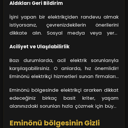
Aldıkları Geri Bildirim
vardır. Yani, elektrik işlerinin karmaşıklığına
dalmadan, uzmanlık alanında birini tercih
İşini yapan bir elektrikçiden randevu almak
etmek oldukça önemli. Sakın, "Bugün iş yapar
istiyorsanız, çevrenizdekilerin önerilerini
yarın elini sürmez" düşüncesine kapılmayın!
dikkate alın. Sosyal medya veya yerel
Güvenilir ve tecrübeli bir elektrikçi, işinize en
platformlarda yapılan yorumlar, bir
uygun çözümleri sunabilir.
Aciliyet ve Ulaşılabilirlik
elektrikçinin kalitesi hakkında iyi bir fikir verir.
Unutmayın, herkes BEŞ YILDIZ alacak durumda
Bazı durumlarda, acil elektrik sorunlarıyla
değil, ama doğru kişiyle çalışmak, sürecinizi
karşılaşabilirsiniz. O anlarda, hız önemlidir!
çok daha rahat hale getirebilir.
Eminönü elektrikçi hizmetleri sunan firmaların
7/24 destek vermesi, sıkıntılı anlarınızı
Eminönü bölgesinde elektrikçi ararken dikkat
kolaylıkla atlatmanıza yardımcı olabilir. O
edeceğiniz birkaç basit kriter, yaşam
halde, her zaman ulaşılabilir bir hizmet sunan
alanınızdaki sorunları hızla çözmek için büyük
birini tercih etmekte büyük fayda var.
önem taşıyor. Unutmayın, doğru tercih, sizin
Eminönü bölgesinin Gizli
için hayatı daha konforlu kılmanın anahtarı