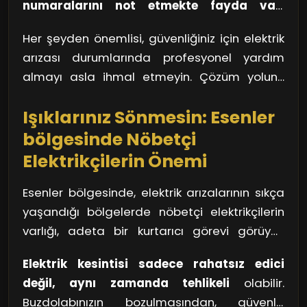
numaralarını not etmekte fayda var.
gün geçiriyorsanız bu tarz bir uygulamayı
Genelde bu tür yerlerde her zaman acil
kullanmak işinizi kolaylaştırır.
Her şeyden önemlisi, güvenliğiniz için elektrik
durumlarda hizmet verebilecek elektrikçiler
arızası durumlarında profesyonel yardım
bulunur. Unutmayın, bir arıza anında panik
almayı asla ihmal etmeyin. Çözüm yolunu
yapmak yerine, bu tür önlemler alarak
bulmak bazen karmaşık görünebilir, ancak
kendinizi hazırlıklı hale getirmek her zaman en
Işıklarınız Sönmesin: Esenler
doğru kaynaklarla bu süreci oldukça
iyisidir.
kolaylaştırabilirsiniz.
bölgesinde Nöbetçi
Elektrikçilerin Önemi
Esenler bölgesinde, elektrik arızalarının sıkça
yaşandığı bölgelerde nöbetçi elektrikçilerin
varlığı, adeta bir kurtarıcı görevi görüyor.
Düşünsenize, bir akşam yemeği
Elektrik kesintisi sadece rahatsız edici
hazırlıyorsunuz ve tam en heyecanlı anında
değil, aynı zamanda tehlikeli
olabilir.
elektrik gidiyor. Nöbetçi elektrikçiler, işte bu tür
Buzdolabınızın bozulmasından, güvenlik