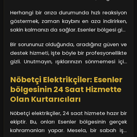
durumlar için devreye giriyor. 24 saat hizmet
sistemlerinizin devre dışı kalmasına kadar
vererek, profesyonel ve hızlı bir şekilde arızaya
Herhangi bir arıza durumunda hızlı reaksiyon
birçok sorunu beraberinde getirir. Nöbetçi
müdahale ediyorlar.
göstermek, zaman kaybını en aza indirirken,
elektrikçiler, bu sorunların üstesinden gelerek,
sakin kalmanızı da sağlar. Esenler bölgesi gibi
hayatınızı kolaylaştırıyor. Onlar, her zaman
büyük bir şehirde, doğru adımları atmak son
hazır ve nazır bir orkestra şefi gibi, kaosu
Bir sorununuz olduğunda, aradığınız güven ve
derece önemlidir. İşte burada, nöbetçi
kontrol altına alıyorlar.
destek hizmeti, işte böyle bir profesyonellikte
elektrikçilerin sağladığı profesyonel servis
gizli. Unutmayın, ışıklarınızın sönmemesi için
devreye giriyor. Kısa sürede eve ulaşarak,
her zaman bir çözüm var!
sorununuzu çözebiliyorlar.
Nöbetçi Elektrikçiler: Esenler
bölgesinin 24 Saat Hizmette
Olan Kurtarıcıları
Nöbetçi elektrikçiler, 24 saat hizmete hazır bir
ekiptir. Bu, onları Esenler bölgesinin gerçek
kahramanları yapar. Mesela, bir sabah işe