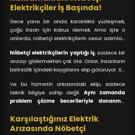
Elektrikçiler İş Başında!
Gece yarısı bir anda karanlıkla yüzleşmek,
çoğu insan için kabus demek. Ama işte o
anlarda, nöbetçi elektrikçilerin cesur adımları
hayat kurtarıyor. Onlar, geceyi aydınlatmak
Nöbetçi elektrikçilerin yaptığı iş
, sadece bir
için yola çıkan adeta birer süper kahraman.
arızayı gidermekten çok öte. Onlar, insanların
Evlerimizde, iş yerlerimizde ya da sokaklarda,
belirsizlik içindeki kaygılarını alıp götürüyor. Siz
elektrikle ilgili birproblem yaşandığında, hızla
de bir düşünün, karanlıkta kaybolmuş bir evde
yetişiyorlar. Çünkü biliyorlar ki, Esenler bölgesi
Ve bu hizmetin arkasındaki ekip, sadece
ne kadar zor durumda kalabilirsiniz? İşte tam
geceleri bir anlık karanlık bile, hayatın akışını
teknik bilgiye sahip değil.
Aynı zamanda
da bu sırada, elektrikçiler devreye girerek sizi
bozabilir.
problem çözme becerileriyle donanmış
güvenli bir limana götürüyor. Kimi zaman bir
birer uzmandır.
Hızlı düşündükleri, yaratıcı
sokak lambası yanmadığında, kimi zaman
Karşılaştığınız Elektrik
çözümler ürettikleri için, gecenin karanlığını
evinizdeki bir priz çalışmadığında, hemen
yok etmede önemli bir rol oynuyorlar. Siz
Arızasında Nöbetçi
yanınızda onları buluyorsunuz.
düşüncelerde kaybolmuşken, onlar sorunun