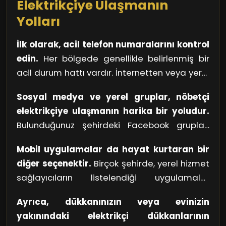
Elektrikçiye Ulaşmanın
üzerine gidiyor ve kısa sürede çözüm üretiyor.
Yolları
Esenler bölgesinin geceleri, bu cesur nöbetçi
elektrikçiler sayesinde ışıl ışıl. Bir kahramanın
İlk olarak, acil telefon numaralarını kontrol
kollarında hayata devam etmek, bu kadar
edin.
Her bölgede genellikle belirlenmiş bir
kolay olabiliyor!
acil durum hattı vardır. İnternetten veya yerel
telefon rehberlerinden bu numaraları hızlıca
Sosyal medya ve yerel gruplar, nöbetçi
bulabilirsiniz. Özellikle kış aylarında ya da kötü
elektrikçiye ulaşmanın harika bir yoludur.
hava koşullarında elektrik arızaları
Bulunduğunuz şehirdeki Facebook grupları
artabileceğinden, bu numaraları elinizin
veya WhatsApp ortamları, yerel hizmet
altında bulundurmak faydalı olacaktır.
Mobil uygulamalar da hayat kurtaran bir
sağlayıcılar hakkında tavsiyeler almak için
diğer seçenektir.
Birçok şehirde, yerel hizmet
mükemmel bir platform sunar. Ayrıca, bu
sağlayıcıların listelendiği uygulamalar
gruplar sayesinde hızlıca ihtiyaç duyduğunuz
mevcut. Bu uygulamalar üzerinden elektrikçi
hizmete ulaşabilirsiniz.
Ayrıca, dükkanınızın veya evinizin
aramak, hem hızlı hem de pratik bir çözüm
yakınındaki elektrikçi dükkanlarının
sunar. Özellikle o an dışarıda ya da yoğun bir