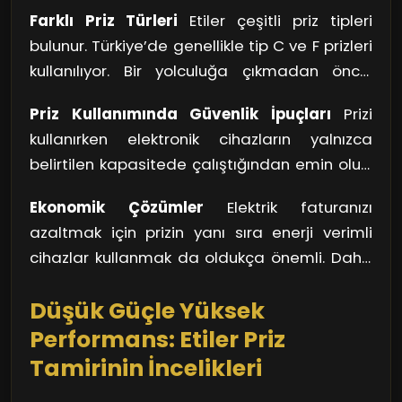
Farklı Priz Türleri
Etiler çeşitli priz tipleri
bulunur. Türkiye’de genellikle tip C ve F prizleri
kullanılıyor. Bir yolculuğa çıkmadan önce,
cihazlarınızın hangi priz tipine ihtiyaç
Priz Kullanımında Güvenlik İpuçları
Prizi
duyduğuna dair bir kontrol yapmanızda
kullanırken elektronik cihazların yalnızca
fayda var. Dönüştürücüler işe yarayabilir,
belirtilen kapasitede çalıştığından emin olun.
fakat güvenlik her zaman öncelikli olmalı.
Çok sayıda cihazı aynı prize takmak, aşırı
Ekonomik Çözümler
Elektrik faturanızı
yüklenmelere ve yangın tehlikesine yol
azaltmak için prizin yanı sıra enerji verimli
açabilir. Ayrıca, su ile teması engellemek,
cihazlar kullanmak da oldukça önemli. Daha
prizlerin uzun ömürlü olmasını sağlayacaktır.
az enerji tüketen ürünler edinmek, hem
Çocuklu aileler için priz kapakları kullanmak,
Düşük Güçle Yüksek
bütçenize hem de çevreye katkı sağlar.
küçük kazaları önleyici bir önlem olarak
Unutmayın, doğru priz kullanımı ve enerji
Performans: Etiler Priz
önerilir.
verimliliği, hem güvenliğinizi hem de ekonomik
Tamirinin İncelikleri
durumunuzu etkileyen önemli faktörlerdir.