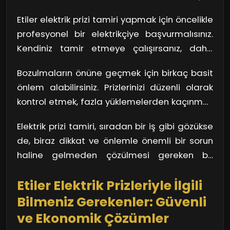
paslanma gibi sorunlar prizlerin işlevselliğini
Etiler elektrik prizi tamiri yapmak için öncelikle
kaybetmesine neden olur. Örneğin, evde
profesyonel bir elektrikçiye başvurmalısınız.
kullandığımız elektrikli aletlerin sayısı arttıkça,
Kendiniz tamir etmeye çalışırsanız, daha
prizler üzerindeki yük de artar. Bu, zamanla
büyük sorunlar yaratmanız an meselesi
kısa devre veya yangın riski oluşturabilir.
Bozulmaların önüne geçmek için birkaç basit
olabilir. Elektrik işlerinin uzmanlık gerektirdiğini
Kulağa korkutucu geliyor, değil mi?
önlem alabilirsiniz. Prizlerinizi düzenli olarak
unutmamalısınız. Uzman bir ekip, sorunları
kontrol etmek, fazla yüklemelerden kaçınmak
tespit edip, güvenlik standartlarına uygun bir
ve ihtiyacınız olan her alanda yeterli priz
şekilde tamirat yapar. Böylece, evdeki elektrik
Elektrik prizi tamiri, sıradan bir iş gibi gözükse
bulunduğundan emin olmak, hem
sisteminin güvenliğini sağlamış olursunuz.
de, biraz dikkat ve önlemle önemli bir sorun
güvenliğinizi hem de cihazlarınızı korur.
haline gelmeden çözülmesi gereken bir
Değiştirmeniz gereken eski prizleri zamanında
meseledir. Etiler bölgesinin karmaşık
tespit etmek, büyük kazaların önüne geçer.
Etiler Elektrik Prizleriyle İlgili
yaşamında bu küçük ama hayati detayları
ihmal etmemek önemlidir.
Bilmeniz Gerekenler: Güvenli
ve Ekonomik Çözümler