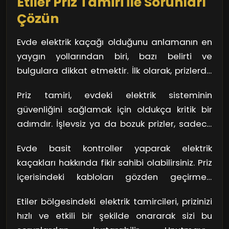
Etiler Priz Tamiri İle Sorunları
Çözün
Evde elektrik kaçağı olduğunu anlamanın en
yaygın yollarından biri, bazı belirti ve
bulgulara dikkat etmektir. İlk olarak, prizlerde
yanık kokusu ya da ısınma hissi varsa, acilen
Priz tamiri, evdeki elektrik sisteminin
bir uzmana danışmalısınız. Bunun yanı sıra,
güvenliğini sağlamak için oldukça kritik bir
sürekli devre kesici atıyorsa, bu da bir elektrik
adımdır. İşlevsiz ya da bozuk prizler, sadece
kaçağının işareti olabilir. Unutmayın, bu
elektrik kaçağına yol açmakla kalmaz; aynı
durumlar göz ardı edildiğinde daha büyük
Evde basit kontroller yaparak elektrik
zamanda cihazlarınızın da zarar görmesine
kazalara neden olabilir.
kaçakları hakkında fikir sahibi olabilirsiniz. Priz
neden olabilir. Etiler, size en yakın elektrikçi ile
içerisindeki kabloları gözden geçirmek,
iletişime geçmek, bu tür sıkıntıların kökünden
herhangi bir gevşek bağlantı veya hasar olup
çözülmesini sağlayabilir. Hem güvende olmak
Etiler bölgesindeki elektrik tamircileri, prizinizi
olmadığını anlamanıza yardımcı olur. Elinize
hem de kesintisiz bir enerji akışı için bir
hızlı ve etkili bir şekilde onararak sizi bu
bir test cihazı alarak prizden elektrik akışı olup
uzmana başvurmak akıllıca bir seçimdir.