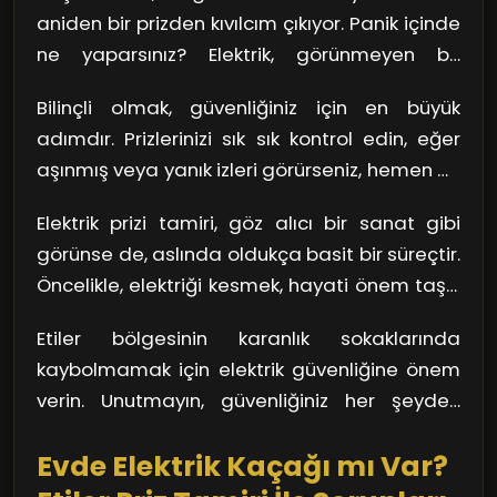
aniden bir prizden kıvılcım çıkıyor. Panik içinde
ne yaparsınız? Elektrik, görünmeyen bir
düşmandır. Doğru bakım yapılmadığında, en
Bilinçli olmak, güvenliğiniz için en büyük
kısa sürede ciddi sonuçlar doğurabilir. Elektrik
adımdır. Prizlerinizi sık sık kontrol edin, eğer
prizi tamiri, bu tür risklerin önüne geçmenizi
aşınmış veya yanık izleri görürseniz, hemen bir
sağlar. Prizlerdeki gevşek bağlantılar, kısa
uzmana başvurmalısınız. Kendi kendinize
devre durumları yaratabilir ve bunlar,
Elektrik prizi tamiri, göz alıcı bir sanat gibi
tamir etmeye kalkışmak, alabileceğiniz en
yangınla bile sonuçlanabilir!
görünse de, aslında oldukça basit bir süreçtir.
büyük risklerden biri! Unutmayın, profesyonel
Öncelikle, elektriği kesmek, hayati önem taşır.
yardım almak hem sizin hem de
Ardından, priz ve bağlantılar dikkatlice
sevdiklerinizin güvenliğini sağlar.
Etiler bölgesinin karanlık sokaklarında
incelenir. Eğer sorun tespit edildiyse, yeni bir
kaybolmamak için elektrik güvenliğine önem
prizle değiştirmek gerekebilir. Her şeyin doğru
verin. Unutmayın, güvenliğiniz her şeyden
yapıldığından emin olmalısınız.
önce gelir!
Evde Elektrik Kaçağı mı Var?