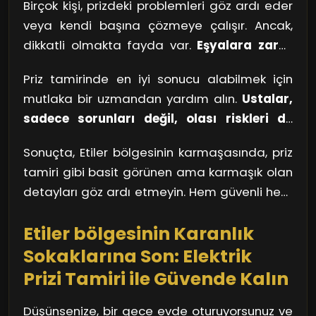
Birçok kişi, prizdeki problemleri göz ardı eder
veya kendi başına çözmeye çalışır. Ancak,
dikkatli olmakta fayda var.
Eşyalara zarar
vermemek için dikkatli olun
. İşin içine elektrik
Priz tamirinde en iyi sonucu alabilmek için
girdiğinde, ne olursa olsun temkinli
mutlaka bir uzmandan yardım alın.
Ustalar,
davranmak gerekir. Bir kablo gevşemişse,
sadece sorunları değil, olası riskleri de
basit bir sıkıştırma yeterli olmayabilir. Özellikle
değerlendirir
. Bir tamirat sırasında, düşen bir
Etiler gibi büyük bir şehirde, elektrik altyapısı
Sonuçta, Etiler bölgesinin karmaşasında, priz
dal parçasının yol açabileceği hasar gibi gizli
ve priz çeşitliliği oldukça fazladır. Bu durumu,
tamiri gibi basit görünen ama karmaşık olan
tehlikeleri öngörürler. Unutmayın, uygun bir
büyük bir sokakta yürürken farklı dükkanların
detayları göz ardı etmeyin. Hem güvenli hem
tamir ile prizinizin verimliliğini artırabilir,
sunduğu çeşitli tatlılar gibi düşünebilirsiniz.
de yüksek performanslı bir yaşam alanı için,
elektrik faturanızı düşürebilir ve uzun vadede
Her biri kendine özgü, ama hepsinin kalitesi
Etiler bölgesinin Karanlık
her şeyin doğru yapıldığına emin olun.
güvenli bir yaşam alanı yaratabilirsiniz.
tecrübe etmeden bilinemez.
Sokaklarına Son: Elektrik
Prizi Tamiri ile Güvende Kalın
Düşünsenize, bir gece evde oturuyorsunuz ve