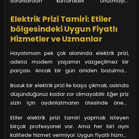
sorunlardan kurtarabilir. Unutmayın,
olmadığını kontrol edebilirsiniz. Ancak eğer
güvenliğiniz her şeyden önceliklidir!
şüpheleriniz varsa, profesyonel bir destek
Elektrik Prizi Tamiri: Etiler
almak her zaman en güvenli yoldur.
bölgesindeki Uygun Fiyatlı
Hizmetler ve Uzmanlar
Hayatımızın pek çok alanında elektrik prizi,
adeta modern yaşamın vazgeçilmez bir
parçası. Ancak bir gün aniden bozulması,
sorun çıkarması veya yeterince enerji
Bozuk bir elektrik prizi ile başa çıkmak, aslında
sağlamaması, can sıkıcı bir durum haline
düşündüğünüz kadar zor olmayabilir. Eğer priz
gelebilir. Etiler gibi büyük bir şehirde, böyle bir
sizin için aydınlatmanın ötesinde önem
sorunla karşılaştığınızda ne yapmalısınız? İşte
taşıyorsa, aniden duyduğunuz bir ses ya da
devreye uygun fiyatlı hizmetler ve uzmanlar
Etiler elektrik prizi tamiri yapmak isteyen
elektrik akışında bir kesinti, kesinlikle dikkate
giriyor!
birçok profesyonel var. Ama her biri aynı
alınması gereken işaretlerdir. Bunun yanında,
kalitede hizmet vermiyor. Uygun fiyatlı hizmet
prizden gelen yanık kokusu veya kıvılcım