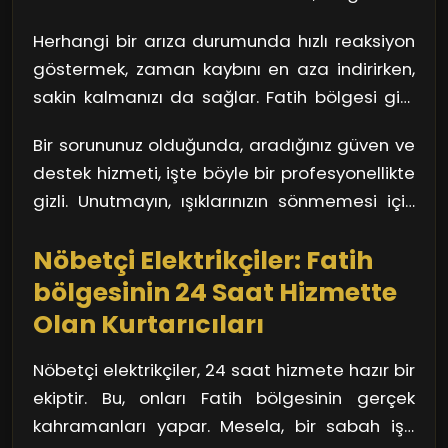
durumlar için devreye giriyor. 24 saat hizmet
sistemlerinizin devre dışı kalmasına kadar
vererek, profesyonel ve hızlı bir şekilde arızaya
Herhangi bir arıza durumunda hızlı reaksiyon
birçok sorunu beraberinde getirir. Nöbetçi
müdahale ediyorlar.
göstermek, zaman kaybını en aza indirirken,
elektrikçiler, bu sorunların üstesinden gelerek,
sakin kalmanızı da sağlar. Fatih bölgesi gibi
hayatınızı kolaylaştırıyor. Onlar, her zaman
büyük bir şehirde, doğru adımları atmak son
hazır ve nazır bir orkestra şefi gibi, kaosu
Bir sorununuz olduğunda, aradığınız güven ve
derece önemlidir. İşte burada, nöbetçi
kontrol altına alıyorlar.
destek hizmeti, işte böyle bir profesyonellikte
elektrikçilerin sağladığı profesyonel servis
gizli. Unutmayın, ışıklarınızın sönmemesi için
devreye giriyor. Kısa sürede eve ulaşarak,
her zaman bir çözüm var!
sorununuzu çözebiliyorlar.
Nöbetçi Elektrikçiler: Fatih
bölgesinin 24 Saat Hizmette
Olan Kurtarıcıları
Nöbetçi elektrikçiler, 24 saat hizmete hazır bir
ekiptir. Bu, onları Fatih bölgesinin gerçek
kahramanları yapar. Mesela, bir sabah işe