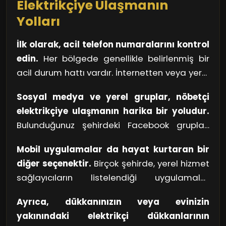
Elektrikçiye Ulaşmanın
üzerine gidiyor ve kısa sürede çözüm üretiyor.
Yolları
Fatih bölgesinin geceleri, bu cesur nöbetçi
elektrikçiler sayesinde ışıl ışıl. Bir kahramanın
İlk olarak, acil telefon numaralarını kontrol
kollarında hayata devam etmek, bu kadar
edin.
Her bölgede genellikle belirlenmiş bir
kolay olabiliyor!
acil durum hattı vardır. İnternetten veya yerel
telefon rehberlerinden bu numaraları hızlıca
Sosyal medya ve yerel gruplar, nöbetçi
bulabilirsiniz. Özellikle kış aylarında ya da kötü
elektrikçiye ulaşmanın harika bir yoludur.
hava koşullarında elektrik arızaları
Bulunduğunuz şehirdeki Facebook grupları
artabileceğinden, bu numaraları elinizin
veya WhatsApp ortamları, yerel hizmet
altında bulundurmak faydalı olacaktır.
Mobil uygulamalar da hayat kurtaran bir
sağlayıcılar hakkında tavsiyeler almak için
diğer seçenektir.
Birçok şehirde, yerel hizmet
mükemmel bir platform sunar. Ayrıca, bu
sağlayıcıların listelendiği uygulamalar
gruplar sayesinde hızlıca ihtiyaç duyduğunuz
mevcut. Bu uygulamalar üzerinden elektrikçi
hizmete ulaşabilirsiniz.
Ayrıca, dükkanınızın veya evinizin
aramak, hem hızlı hem de pratik bir çözüm
yakınındaki elektrikçi dükkanlarının
sunar. Özellikle o an dışarıda ya da yoğun bir