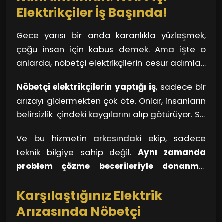
Elektrikçiler İş Başında!
Gece yarısı bir anda karanlıkla yüzleşmek,
çoğu insan için kabus demek. Ama işte o
anlarda, nöbetçi elektrikçilerin cesur adımları
hayat kurtarıyor. Onlar, geceyi aydınlatmak
Nöbetçi elektrikçilerin yaptığı iş
, sadece bir
için yola çıkan adeta birer süper kahraman.
arızayı gidermekten çok öte. Onlar, insanların
Evlerimizde, iş yerlerimizde ya da sokaklarda,
belirsizlik içindeki kaygılarını alıp götürüyor. Siz
elektrikle ilgili birproblem yaşandığında, hızla
de bir düşünün, karanlıkta kaybolmuş bir evde
yetişiyorlar. Çünkü biliyorlar ki, Fatih bölgesi
Ve bu hizmetin arkasındaki ekip, sadece
ne kadar zor durumda kalabilirsiniz? İşte tam
geceleri bir anlık karanlık bile, hayatın akışını
teknik bilgiye sahip değil.
Aynı zamanda
da bu sırada, elektrikçiler devreye girerek sizi
bozabilir.
problem çözme becerileriyle donanmış
güvenli bir limana götürüyor. Kimi zaman bir
birer uzmandır.
Hızlı düşündükleri, yaratıcı
sokak lambası yanmadığında, kimi zaman
Karşılaştığınız Elektrik
çözümler ürettikleri için, gecenin karanlığını
evinizdeki bir priz çalışmadığında, hemen
yok etmede önemli bir rol oynuyorlar. Siz
Arızasında Nöbetçi
yanınızda onları buluyorsunuz.
düşüncelerde kaybolmuşken, onlar sorunun