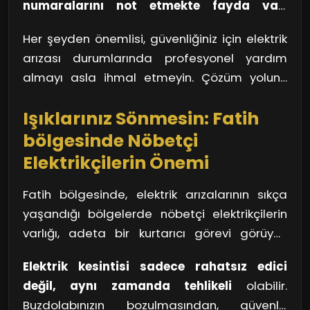
numaralarını not etmekte fayda var.
gün geçiriyorsanız bu tarz bir uygulamayı
Genelde bu tür yerlerde her zaman acil
kullanmak işinizi kolaylaştırır.
Her şeyden önemlisi, güvenliğiniz için elektrik
durumlarda hizmet verebilecek elektrikçiler
arızası durumlarında profesyonel yardım
bulunur. Unutmayın, bir arıza anında panik
almayı asla ihmal etmeyin. Çözüm yolunu
yapmak yerine, bu tür önlemler alarak
bulmak bazen karmaşık görünebilir, ancak
kendinizi hazırlıklı hale getirmek her zaman en
Işıklarınız Sönmesin: Fatih
doğru kaynaklarla bu süreci oldukça
iyisidir.
kolaylaştırabilirsiniz.
bölgesinde Nöbetçi
Elektrikçilerin Önemi
Fatih bölgesinde, elektrik arızalarının sıkça
yaşandığı bölgelerde nöbetçi elektrikçilerin
varlığı, adeta bir kurtarıcı görevi görüyor.
Düşünsenize, bir akşam yemeği
Elektrik kesintisi sadece rahatsız edici
hazırlıyorsunuz ve tam en heyecanlı anında
değil, aynı zamanda tehlikeli
olabilir.
elektrik gidiyor. Nöbetçi elektrikçiler, işte bu tür
Buzdolabınızın bozulmasından, güvenlik