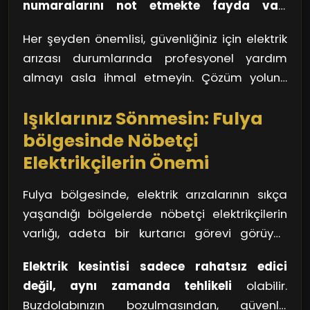
numaralarını not etmekte fayda var.
gün geçiriyorsanız bu tarz bir uygulamayı
Genelde bu tür yerlerde her zaman acil
kullanmak işinizi kolaylaştırır.
Her şeyden önemlisi, güvenliğiniz için elektrik
durumlarda hizmet verebilecek elektrikçiler
arızası durumlarında profesyonel yardım
bulunur. Unutmayın, bir arıza anında panik
almayı asla ihmal etmeyin. Çözüm yolunu
yapmak yerine, bu tür önlemler alarak
bulmak bazen karmaşık görünebilir, ancak
kendinizi hazırlıklı hale getirmek her zaman en
Işıklarınız Sönmesin: Fulya
doğru kaynaklarla bu süreci oldukça
iyisidir.
kolaylaştırabilirsiniz.
bölgesinde Nöbetçi
Elektrikçilerin Önemi
Fulya bölgesinde, elektrik arızalarının sıkça
yaşandığı bölgelerde nöbetçi elektrikçilerin
varlığı, adeta bir kurtarıcı görevi görüyor.
Düşünsenize, bir akşam yemeği
Elektrik kesintisi sadece rahatsız edici
hazırlıyorsunuz ve tam en heyecanlı anında
değil, aynı zamanda tehlikeli
olabilir.
elektrik gidiyor. Nöbetçi elektrikçiler, işte bu tür
Buzdolabınızın bozulmasından, güvenlik