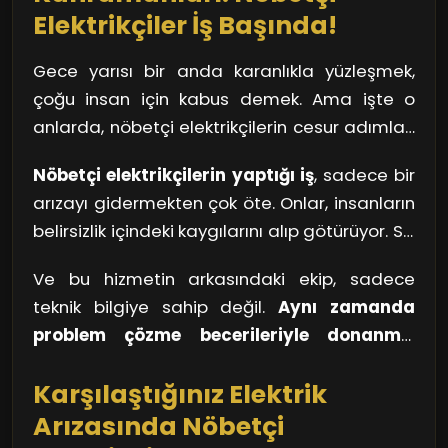
Elektrikçiler İş Başında!
Gece yarısı bir anda karanlıkla yüzleşmek,
çoğu insan için kabus demek. Ama işte o
anlarda, nöbetçi elektrikçilerin cesur adımları
hayat kurtarıyor. Onlar, geceyi aydınlatmak
Nöbetçi elektrikçilerin yaptığı iş
, sadece bir
için yola çıkan adeta birer süper kahraman.
arızayı gidermekten çok öte. Onlar, insanların
Evlerimizde, iş yerlerimizde ya da sokaklarda,
belirsizlik içindeki kaygılarını alıp götürüyor. Siz
elektrikle ilgili birproblem yaşandığında, hızla
de bir düşünün, karanlıkta kaybolmuş bir evde
yetişiyorlar. Çünkü biliyorlar ki, Fulya bölgesi
Ve bu hizmetin arkasındaki ekip, sadece
ne kadar zor durumda kalabilirsiniz? İşte tam
geceleri bir anlık karanlık bile, hayatın akışını
teknik bilgiye sahip değil.
Aynı zamanda
da bu sırada, elektrikçiler devreye girerek sizi
bozabilir.
problem çözme becerileriyle donanmış
güvenli bir limana götürüyor. Kimi zaman bir
birer uzmandır.
Hızlı düşündükleri, yaratıcı
sokak lambası yanmadığında, kimi zaman
Karşılaştığınız Elektrik
çözümler ürettikleri için, gecenin karanlığını
evinizdeki bir priz çalışmadığında, hemen
yok etmede önemli bir rol oynuyorlar. Siz
Arızasında Nöbetçi
yanınızda onları buluyorsunuz.
düşüncelerde kaybolmuşken, onlar sorunun