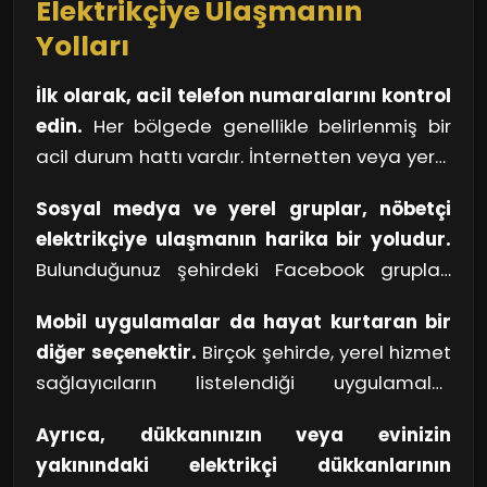
Elektrikçiye Ulaşmanın
üzerine gidiyor ve kısa sürede çözüm üretiyor.
Yolları
Fulya bölgesinin geceleri, bu cesur nöbetçi
elektrikçiler sayesinde ışıl ışıl. Bir kahramanın
İlk olarak, acil telefon numaralarını kontrol
kollarında hayata devam etmek, bu kadar
edin.
Her bölgede genellikle belirlenmiş bir
kolay olabiliyor!
acil durum hattı vardır. İnternetten veya yerel
telefon rehberlerinden bu numaraları hızlıca
Sosyal medya ve yerel gruplar, nöbetçi
bulabilirsiniz. Özellikle kış aylarında ya da kötü
elektrikçiye ulaşmanın harika bir yoludur.
hava koşullarında elektrik arızaları
Bulunduğunuz şehirdeki Facebook grupları
artabileceğinden, bu numaraları elinizin
veya WhatsApp ortamları, yerel hizmet
altında bulundurmak faydalı olacaktır.
Mobil uygulamalar da hayat kurtaran bir
sağlayıcılar hakkında tavsiyeler almak için
diğer seçenektir.
Birçok şehirde, yerel hizmet
mükemmel bir platform sunar. Ayrıca, bu
sağlayıcıların listelendiği uygulamalar
gruplar sayesinde hızlıca ihtiyaç duyduğunuz
mevcut. Bu uygulamalar üzerinden elektrikçi
hizmete ulaşabilirsiniz.
Ayrıca, dükkanınızın veya evinizin
aramak, hem hızlı hem de pratik bir çözüm
yakınındaki elektrikçi dükkanlarının
sunar. Özellikle o an dışarıda ya da yoğun bir