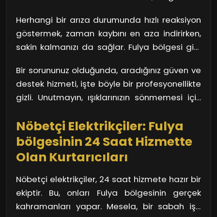
durumlar için devreye giriyor. 24 saat hizmet
sistemlerinizin devre dışı kalmasına kadar
vererek, profesyonel ve hızlı bir şekilde arızaya
Herhangi bir arıza durumunda hızlı reaksiyon
birçok sorunu beraberinde getirir. Nöbetçi
müdahale ediyorlar.
göstermek, zaman kaybını en aza indirirken,
elektrikçiler, bu sorunların üstesinden gelerek,
sakin kalmanızı da sağlar. Fulya bölgesi gibi
hayatınızı kolaylaştırıyor. Onlar, her zaman
büyük bir şehirde, doğru adımları atmak son
hazır ve nazır bir orkestra şefi gibi, kaosu
Bir sorununuz olduğunda, aradığınız güven ve
derece önemlidir. İşte burada, nöbetçi
kontrol altına alıyorlar.
destek hizmeti, işte böyle bir profesyonellikte
elektrikçilerin sağladığı profesyonel servis
gizli. Unutmayın, ışıklarınızın sönmemesi için
devreye giriyor. Kısa sürede eve ulaşarak,
her zaman bir çözüm var!
sorununuzu çözebiliyorlar.
Nöbetçi Elektrikçiler: Fulya
bölgesinin 24 Saat Hizmette
Olan Kurtarıcıları
Nöbetçi elektrikçiler, 24 saat hizmete hazır bir
ekiptir. Bu, onları Fulya bölgesinin gerçek
kahramanları yapar. Mesela, bir sabah işe