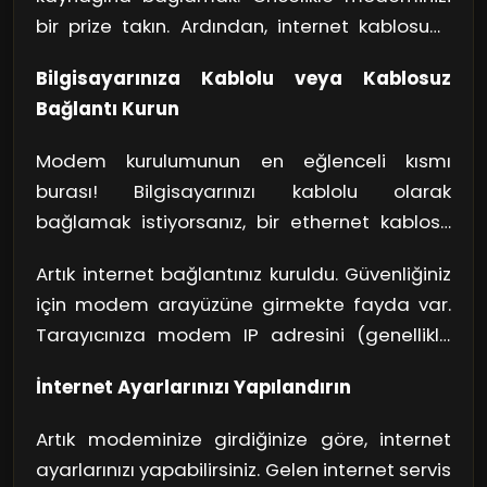
bir prize takın. Ardından, internet kablosunu
modeminizin WAN ya da Internet portuna
Bilgisayarınıza Kablolu veya Kablosuz
bağlayın. Diğer ucu ise telefon hattınıza
Bağlantı Kurun
ulaşmalı. Şimdi modeminizin açıldığından
emin olun. Çoğu modem, yanındaki LED
Modem kurulumunun en eğlenceli kısmı
lambaları ile durumunu gösterir. Eğer her şey
burası! Bilgisayarınızı kablolu olarak
doğruysa, internet ışığınız yanacak!
bağlamak istiyorsanız, bir ethernet kablosu
kullanarak modemin LAN portuna bağlayın.
Artık internet bağlantınız kuruldu. Güvenliğiniz
Yoksa kablosuz bağlantı mı tercih
için modem arayüzüne girmekte fayda var.
ediyorsunuz? Bilgisayarınızın Wi-Fi
Tarayıcınıza modem IP adresini (genellikle
ayarlarından modem adını bulup, şifreyi
192.168.1.1 ya da 192.168.0.1) yazarak
girmeniz yeterli. Bu aşamada biraz sabırlı
İnternet Ayarlarınızı Yapılandırın
girebilirsiniz. Mükemmel bir bağlantı için
olun çünkü modeminiz ilk başta internet
kullanıcı adı ve şifreyi kullanarak oturum açın.
bağlantısını sağlamaya çalışacaktır.
Artık modeminize girdiğinize göre, internet
Genelde bu bilgiler, modemin kutusunda ya
ayarlarınızı yapabilirsiniz. Gelen internet servis