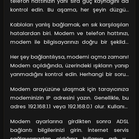
telefon hattınızın yanı sıra güç kaynağını da
bırakacak bir modem seçmeyin!
kontrol edin. Bu aşama, her şeyin düzgün
çalışmasını sağlamak için kritik. Hattın
Kabloları yanlış bağlamak, en sık karşılaşılan
sağlam olduğundan emin olun; yoksa işinizi
hatalardan biri. Modem ve telefon hattınızı,
zorlaştırabilirsiniz.
modem ile bilgisayarınızı doğru bir şekilde
bağladığınızdan emin olun. Bu adım, internet
Her şey bağlantılıysa, modemi açma zamanı!
bağlantınızın sorunsuz çalışması için şart.
Modem açıldığında, üzerindeki ışıkların yanıp
yanmadığını kontrol edin. Herhangi bir sorun
varsa, bağlantılarınızı gözden geçirin.
Modem arayüzüne ulaşmak için tarayıcınıza
modeminizin IP adresini yazın. Genellikle, bu
adres 192.168.1.1 veya 192.168.0.1 olur. Kullanıcı
adı ve şifreyi doğru girdiğinizden emin olun;
Modem ayarlarına girdikten sonra ADSL
aksi halde içeri giremezsiniz.
bağlantı bilgilerinizi girin. İnternet servis
sağlayıcınızdan aldığınız kullanıcı adı ve