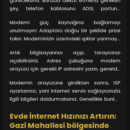
göreceksiniz. Burada dikkat etmeniz gereken
atmaya başlayalım. Cihaza ne kadar uyumlu
şey, telefon kablosunu ADSL portuna
bir şekilde yaklaşacağız, bakalım?
bağlantılamak. Daha sonra, bilgisayarınız için
Modemi güç kaynağına bağlamayı
gerekiyorsa Ethernet kablosunu LAN portuna
unutmayın! Adaptörü doğru bir şekilde prize
bağlayın. Unutmayın; doğru kabloyu
takın. Modeminizin üzerindeki ışıklar yanmaya
bağladığınızdan emin olun, yoksa işleminiz
başladığında, bağlantınızın aktif hale
yarım kalabilir.
Artık bilgisayarınızı açıp, tarayıcınızı
geldiğini anlayacaksınız. Bir diğer anahtar
açabilirsiniz. Adres çubuğuna modem
nokta, internetin çalışabilmesi için doğru ışığın
arayüzü için gerekli IP adresini yazın, genelde
yanıp yanmadığını kontrol etmek.
bu 192.168.1.1 ya da 192.168.0.1 olur. Daha sonra
Modemin arayüzüne girdikten sonra, ISP
kullanıcı adı ve şifrenizi girerek giriş yapın.
ayarlarınızı, yani internet servis sağlayıcınızla
Burada yapmanız gereken bazı ayarları
ilgili bilgileri doldurmalısınız. Genellikle bunlar,
yapmalısınız ki, bağlantınız daha stabil hale
kullanıcı adınız ve şifrenizdir. Bu bilgileri doğru
gelsin.
Evde İnternet Hızınızı Artırın:
şekilde girdiğinizde, bağlantınızın
güçleneceğinden emin olun!
Gazi Mahallesi bölgesinde