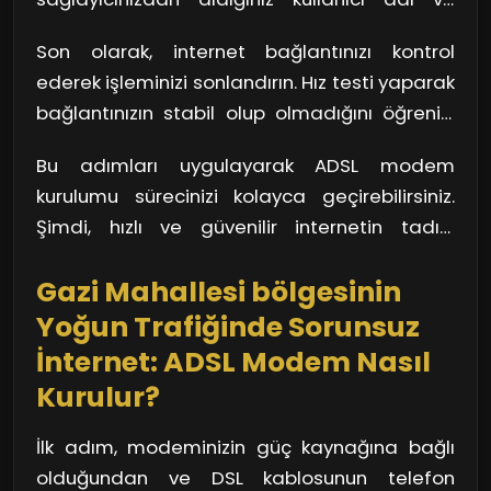
şifreyi buraya yazmalısınız. Unutmayın, doğru
Son olarak, internet bağlantınızı kontrol
bilgileri girmek hayati önem taşıyor.
ederek işleminizi sonlandırın. Hız testi yaparak
bağlantınızın stabil olup olmadığını öğrenin.
Eğer her şey yolunda ise, artık internete
Bu adımları uygulayarak ADSL modem
güvenle bağlanabilirsiniz.
kurulumu sürecinizi kolayca geçirebilirsiniz.
Şimdi, hızlı ve güvenilir internetin tadını
çıkarma zamanı!
Gazi Mahallesi bölgesinin
Yoğun Trafiğinde Sorunsuz
İnternet: ADSL Modem Nasıl
Kurulur?
İlk adım, modeminizin güç kaynağına bağlı
olduğundan ve DSL kablosunun telefon