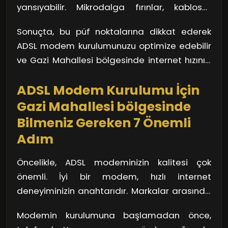
yansıyabilir. Mikrodalga fırınlar, kablosuz
güvenlik açıklarını da kapatır. Güncellemeleri
telefonlar gibi cihazlarla aynı frekansta
uygulamak için modemin arayüzüne giriş
Sonuçta, bu püf noktalarına dikkat ederek
çalışan modemler, parazitlenme sorunu
yapmanız yeterli.
ADSL modem kurulumunuzu optimize edebilir
yaşayabilir. Modeminizi bu tür cihazlardan
ve Gazi Mahallesi bölgesinde internet hızınızı
uzak tutarak daha stabil bir bağlantı elde
epeyce artırabilirsiniz. Hızlı ve kesintisiz bir
edebilirsiniz.
ADSL Modem Kurulumu İçin
internet deneyimi için bu adımları
uygulamanız çok önemli!
Gazi Mahallesi bölgesinde
Bilmeniz Gereken 7 Önemli
Adım
Öncelikle, ADSL modeminizin kalitesi çok
önemli. İyi bir modem, hızlı internet
deneyiminizin anahtarıdır. Markalar arasında
seçim yaparken kullanıcı yorumlarına ve
Modemin kurulumuna başlamadan önce,
yönlendirmelere dikkat edin. Sizi yarı yolda