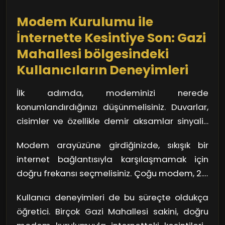
çözebilirsiniz. Haydi, online dünyaya adım
Modem Kurulumu ile
atın!
İnternette Kesintiye Son: Gazi
Mahallesi bölgesindeki
Kullanıcıların Deneyimleri
İlk adımda, modeminizi nerede
konumlandırdığınızı düşünmelisiniz. Duvarlar,
cisimler ve özellikle demir aksamlar sinyalin
etkili bir şekilde ulaşmasını engelleyebilir.
Modem arayüzüne girdiğinizde, sıkışık bir
Modeminizin merkezi bir konumda olması,
internet bağlantısıyla karşılaşmamak için
tüm evinize yayılacak güçlü bir internet için
doğru frekansı seçmelisiniz. Çoğu modem, 2.4
kritik. Peki, kablosuz bağlantınızı nasıl optimize
GHz ve 5 GHz frekansları destekler. Eğer
edeceksiniz? İşte burada doğru ayarlar
Kullanıcı deneyimleri de bu süreçte oldukça
evinizde çok sayıda cihaz varsa, 5 GHz
devreye giriyor.
öğretici. Birçok Gazi Mahallesi sakini, doğru
dalgasını tercih etmek, daha az kalabalık bir