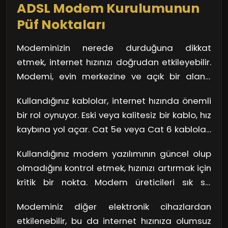
ADSL Modem Kurulumunun
Püf Noktaları
Modeminizin nerede durduğuna dikkat
etmek, internet hızınızı doğrudan etkileyebilir.
Modemi, evin merkezine ve açık bir alana
yerleştirmek, sinyalin evin her köşesine
Kullandığınız kablolar, internet hızında önemli
ulaşmasını sağlar. Unutmayın ki, kalabalık ve
bir rol oynuyor. Eski veya kalitesiz bir kablo, hız
kapalı yerler sinyali kesebilir. Örneğin, bir
kaybına yol açar. Cat 5e veya Cat 6 kabloları
dolabın içine koyduğunuzda, modem adeta
tercih etmek, kesintisiz ve hızlı bir bağlantı
kendi kendini hapsetmiş gibi olur. Hava akışını
Kullandığınız modem yazılımının güncel olup
sağlar. Göz önünde bulundurmanız gereken
sağlayarak ısınma sorunlarını da
olmadığını kontrol etmek, hızınızı artırmak için
bir diğer nokta da kabloları düzgün bir şekilde
engelleyebilirsiniz.
kritik bir nokta. Modem üreticileri sık sık
yerleştirmek. Dolaşmış ve birbirine karışmış
güncellemeler yayınlar. Bu güncellemeler,
kablolar, internet sinyalini bozabilir.
Modeminiz diğer elektronik cihazlardan
modeminizin daha iyi performans
etkilenebilir, bu da internet hızınıza olumsuz
göstermesini sağlamanın yanı sıra potansiyel