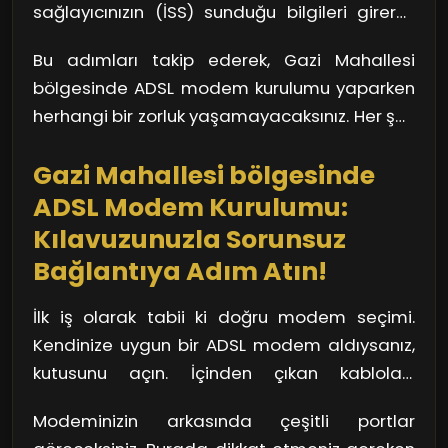
da modem üzerinde bulunur.
sağlayıcınızın (İSS) sunduğu bilgileri girerek
bağlantınızı aktif hale getirin. Ayrı bir
Bu adımları takip ederek, Gazi Mahallesi
sekmede yapılandırma kılavuzuna bakarak
bölgesinde ADSL modem kurulumu yaparken
özellikle PPPoE ayarlarını kontrol etmekte
herhangi bir zorluk yaşamayacaksınız. Her şey
fayda var. Vay canına! Artık internete
yolunda gittiğinde, internetin keyfini
bağlanmaya hazırsınız!
Gazi Mahallesi bölgesinde
çıkarmaya başlayabilirsiniz! Hadi bakalım,
internet dünyasını keşfetmek için hazır olun!
ADSL Modem Kurulumu:
Kılavuzunuzla Sorunsuz
Bağlantıya Adım Atın!
İlk iş olarak tabii ki doğru modem seçimi.
Kendinize uygun bir ADSL modem aldıysanız,
kutusunu açın. İçinden çıkan kabloları,
adaptörü ve modem kılavuzunu gözden
Modeminizin arkasında çeşitli portlar
geçirin. Hadi gelin, bağlantı için ilk adımı