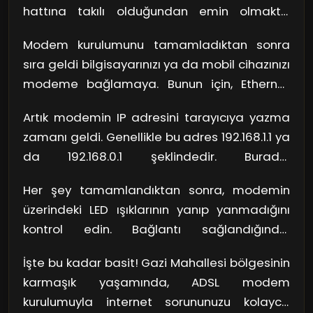
hattına takılı olduğundan emin olmaktır.
Gözünüzde canlandırdığınızda, modem, bir
Modem kurulumunu tamamladıktan sonra
nehir gibi internet akışının başlangıç
sıra geldi bilgisayarınızı ya da mobil cihazınızı
noktasıdır. Eğer ilk kez kuruyorsanız, bu
modeme bağlamaya. Bunun için, Ethernet
bağlantıyı doğru yapmanız kritik öneme
kablosu kullanarak modemle bilgisayarınızı
sahip.
Artık modemin IP adresini tarayıcıya yazma
veya kablosuz bağlantıyı tercih ederek mobil
zamanı geldi. Genellikle bu adres 192.168.1.1 ya
cihazınızı bağlayabilirsiniz. Eğer kablosuz
da 192.168.0.1 şeklindedir. Burada,
bağlantıyı seçerseniz, modem üzerindeki Wi-
modeminizin arayüzüne gireceksiniz. Ayarlar
Fi şifresini kullanarak ağa giriş yapmalısınız.
Her şey tamamlandıktan sonra, modemin
kısmında, internet sağlayıcınız tarafından
Unutmayın, şifre küçük-büyük harf duyarlıdır!
üzerindeki LED ışıklarının yanıp yanmadığını
verilen kullanıcı adı ve şifre bilgilerini girmeniz
kontrol edin. Bağlantı sağlandığında,
gerekiyor. Bu bilgileri doğru bir şekilde girmek,
genellikle internet ışığı sabit yanar. Eğer hala
internetinizi aktif hale getirecek anahtar
İşte bu kadar basit! Gazi Mahallesi bölgesinin
internet bağlantınız yoksa, güç kaynağını
niteliğinde!
karmaşık yaşamında, ADSL modem
yeniden başlatmak hiçbir zaman kötü bir fikir
kurulumuyla internet sorununuzu kolayca
değildir.