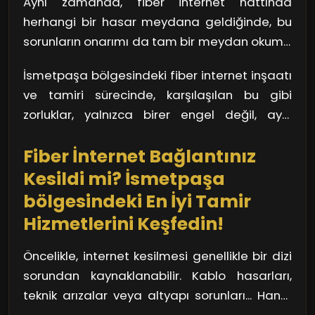
Aynı zamanda, fiber internet hattında
yoğun kış koşullarında işler daha da
gerekiyor. Eğer kablolar bu borulara temas
herhangi bir hasar meydana geldiğinde, bu
zorlaşabiliyor. Ama bu durum, sadece
ederse, hem fiber internet hizmeti kesilir hem
sorunların onarımı da tam bir meydan okuma
inşaatçıları değil, aynı zamanda o bölgedeki
de mevcut altyapıda ciddi hasar meydana
olabiliyor. Neden mi? Çünkü yeraltında gizli
yaşayan insanları da etkiliyor. Peki, bu
gelir.
İsmetpaşa bölgesindeki fiber internet inşaatı
kalan bu problemler çoğu zaman anında
sorunların çözülmesi için atılması gereken
ve tamiri sürecinde, karşılaşılan bu gibi
görünmez hale geliyor. hem inşaat sırasında
adımlar neler?
zorluklar, yalnızca birer engel değil, aynı
hem de tamir sırasında iş gücü ve zaman
zamanda şehrin modernleşme çabasındaki
kaybı kaçınılmaz hale geliyor.
Fiber İnternet Bağlantınız
dikkate alınması gereken detaylar. Her
adımda bu sorunlar göz önünde
Kesildi mi? İsmetpaşa
bulundurulmalı, gereken çözümler hızlı ve etkili
bölgesindeki En İyi Tamir
bir şekilde oluşturulmalıdır.
Hizmetlerini Keşfedin!
Öncelikle, internet kesilmesi genellikle bir dizi
sorundan kaynaklanabilir. Kablo hasarları,
teknik arızalar veya altyapı sorunları... Hangi