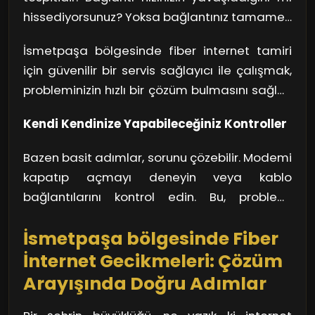
hissediyorsunuz? Yoksa bağlantınız tamamen
mi kesildi? Bu tür problemleri tespit etmek, ilk
İsmetpaşa bölgesinde fiber internet tamiri
adımı atmanızı sağlar. Unutmayın, sorun
için güvenilir bir servis sağlayıcı ile çalışmak,
genellikle kablo hasarları, modemin
probleminizin hızlı bir çözüm bulmasını sağlar.
uyumsuzluğu ya da servis sağlayıcınızla ilgili
Bu noktada, detaylı araştırma yaparak,
bir aksaklık olabilir. Yüksek hız vaadiyle gelen
Kendi Kendinize Yapabileceğiniz Kontroller
gereken lisans ve sertifikalara sahip
fiber bağlantılarda sorunların tespiti, zaman
teknisyenleri tercih etmek, hem güvenliğinizi
kaybetmemeniz için kritik bir noktadır.
Bazen basit adımlar, sorunu çözebilir. Modemi
hem de ağınızdaki performansı artıracaktır.
kapatıp açmayı deneyin veya kablo
Güçlü bir destek ekibi, sorununuzu çok daha
bağlantılarını kontrol edin. Bu, problemi
hızlı bir şekilde çözebilir.
çözmezse, profesyonel yardım almak en iyi
İsmetpaşa bölgesinde Fiber
seçenek olacaktır. Fiber internetin getirdiği
avantajlardan tam olarak faydalanmak için,
İnternet Gecikmeleri: Çözüm
bağlantınızı düzenli olarak kontrol etmenizde
Arayışında Doğru Adımlar
fayda var. Unutmayın, internet bağlantınız