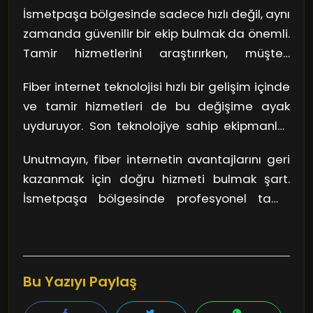
sebepten olursa olsun, İsmetpaşa
İsmetpaşa bölgesinde sadece hızlı değil, aynı
bölgesinde bu sorunları hızlıca çözen birçok
zamanda güvenilir bir ekip bulmak da önemli.
hizmet mevcut. Hızlı servis anlayışına sahip
Tamir hizmetlerini araştırırken, müşteri
firmalar, genellikle hızlı bir tespitle birlikte kısa
yorumlarına göz atmayı unutmayın. Gerçek
sürede onarım yapar. Bu, internetinizi tekrar
Fiber internet teknolojisi hızlı bir gelişim içinde
kullanıcıların deneyimleri, sizi en iyi hizmet
kullanabilmeniz için oldukça önemlidir; çünkü
ve tamir hizmetleri de bu değişime ayak
veren firmaya yönlendirebilir. Ayrıca, lisanslı
günümüzde internet, hayatın vazgeçilmez bir
uyduruyor. Son teknolojiye sahip ekipmanlar
ve sertifikalı teknisyenler, sorunlarınızı en
parçası.
kullanarak, sorunları daha hızlı ve etkili bir
profesyonel şekilde çözebilir.
Unutmayın, fiber internetin avantajlarını geri
şekilde tespit edip onarabiliyorlar. Dolayısıyla,
kazanmak için doğru hizmeti bulmak şart.
internet bağlantınız kesildiğinde en son
İsmetpaşa bölgesinde profesyonel tamir
teknolojiyi kullanan bir firmayı tercih etmek,
hizmetleri ile tekrar çevrimiçi olmanın
size uzun vadede fayda sağlayabilir.
mümkün olduğunu bilmek, bu süreci daha da
katlanılır hale getirir!
Bu Yazıyı Paylaş