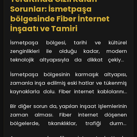
etmek her iki tarafın da faydasına olabilir.
Unutmayın, İsmetpaşa bölgesi gibi büyük bir
Sorunlar: İsmetpaşa
şehirde, bazı durumlar teknik bilgi
bölgesinde Fiber İnternet
gerektirebilir ve profesyonel yardım almak
İnşaatı ve Tamiri
akıllıca bir adım olacaktır.
İsmetpaşa bölgesi, tarihi ve kültürel
zenginlikleri ile olduğu kadar, modern
teknolojik altyapısıyla da dikkat çekiyor.
Ancak, bu hızlı gelişim, yeraltında pek çok gizli
İsmetpaşa bölgesinin karmaşık altyapısı,
sorunu da beraberinde getiriyor. Fiber
zamanla inşa edilmiş eski hatlar ve tükenmiş
internet inşaatı ve tamiri sırasında ortaya
kaynaklarla dolu. Fiber internet kablolarının
çıkan bu sorunlar, çoğu birey için gözle
döşenmesi sırasında, birçok işçi eski su
görünmez; fakat etkileri son derece belirgin.
Bir diğer sorun da, yapılan inşaat işlemlerinin
boruları veya elektrik hatlarıyla
Şimdi, bu görünmez engellerin ne kadar
zaman alması. Fiber internet döşenen
karşılaşabiliyor. Bunu, bir bulmacayı çözmeye
yaygın olduğunu hiç düşündünüz mü?
bölgelerde, tıkanıklıklar, trafiği durma
çalışmaya benzetebiliriz; doğru parçaları
noktasına getiriyor. Sıcak yaz günlerinde ve
yerleştirmek için büyük bir dikkat ve mesai