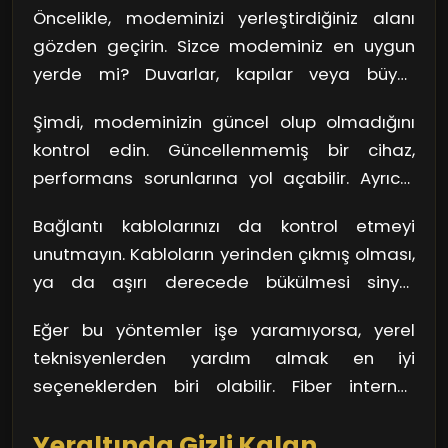
Öncelikle, modeminizi yerleştirdiğiniz alanı
uydu alıcısı aşırı yüklenmiştir!
gözden geçirin. Sizce modeminiz en uygun
yerde mi? Duvarlar, kapılar veya büyük
mobilyalar, modem sinyalini köreltebilir. Belki
Şimdi, modeminizin güncel olup olmadığını
de modeminizi odanın ortasına yerleştirerek
kontrol edin. Güncellenmemiş bir cihaz,
birkaç adım ileri gidebilirsiniz. Unutmayın,
performans sorunlarına yol açabilir. Ayrıca,
sinyal, verdiğiniz yönlerle doğru orantılıdır!
modeminizin yazılımını güncellenmiş olarak
Bağlantı kablolarınızı da kontrol etmeyi
tutmak, daha iyi bir performansa ulaşmanızı
unutmayın. Kabloların yerinden çıkmış olması,
sağlayabilir. Eğer hala sorun yaşıyorsanız,
ya da aşırı derecede bükülmesi sinyal
internet servis sağlayıcınızla iletişime
kaybına neden olabilir. Temiz bir bağlantı her
geçmek en mantıklısı. Onların deneyimi,
Eğer bu yöntemler işe yaramıyorsa, yerel
zaman daha iyi bir performans demektir.
sorunlarınızı çözmeye yardımcı olabilir.
teknisyenlerden yardım almak en iyi
Hatta, komşunuzla birlikte bir çözüm aramak
seçeneklerden biri olabilir. Fiber internet
da düşünebileceğiniz bir seçenek olabilir. Belki
tamiri konusunda uzmanlaşmış bir ekip,
de benzer şikayetleriniz var ve birlikte hareket
Yeraltında Gizli Kalan
sorununuzu daha hızlı çözüme kavuşturabilir.