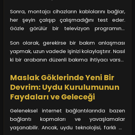
işe başlar. Bu, adeta doğru bir anahtar
Sonra, montajcı cihazların kablolarını bağlar,
bulmak gibi! Sonrasında, uygun konum
her şeyin çalışıp çalışmadığını test eder.
belirlenerek uydu anteni monte edilir. Kıvrımlı
Gözle görülür bir televizyon programına
bir yokuşta bisiklet sürmek gibi, her detay
kavuşmak, çoğu zaman geçen bir saatlik
önemlidir; yanlışı yapmak sinyal kaybına
Son olarak, gerekirse bir bakım anlaşması
emeğin sonucudur. Ancak ne kadar güzel bir
neden olabilir. Bu aşamada, uydunun
yapmak, uzun vadede işinizi kolaylaştırır. Nasıl
sonuç! Bir film izlerken yaşanan o anlık
gökyüzündeki doğru konumu bulmasını
ki bir arabanın düzenli bakıma ihtiyacı varsa,
heyecan, çok değerli. Ancak, burada dikkat
sağlamak için hassas ayarlamalar yapılır.
uydu sistemlerinin de zaman zaman kontrol
edilmesi gereken bir unsur daha var; kaliteli
Maslak Göklerinde Yeni Bir
edilmesi şarttır. Bu şekilde, hem keyfiniz hem
bir uydu servisi seçmek. Herhangi bir sorun
de sinyal kaliteniz her zaman yüksek kalır.
Devrim: Uydu Kurulumunun
yaşandığında, hızlı ve etkili destek
Faydaları ve Geleceği
alabileceğiniz bir firmayla çalışmak şart.
Geleneksel internet bağlantılarında bazen
bağlantı kopmaları ve yavaşlamalar
yaşanabilir. Ancak, uydu teknolojisi, farklı bir