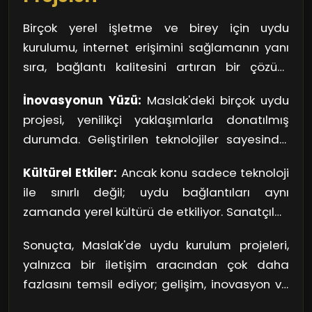
değil, geleceğimizi de şekillendiriyor.
Birçok yerel işletme ve birey için uydu
kurulumu, internet erişimini sağlamanın yanı
sıra, bağlantı kalitesini artıran bir çözüm
sunar. Özellikle, kırsal bölgelerde veya
İnovasyonun Yüzü:
Maslak'deki birçok uydu
ulaşılması zor alanlarda internetin ulaşımını
projesi, yenilikçi yaklaşımlarla donatılmış
sağlamak için uydu teknolojisi bir kurtarıcıdır.
durumda. Geliştirilen teknolojiler sayesinde,
Ancak burada beni en çok şaşırtan detay,
daha önce ulaşılması zor olan birçok noktaya
bazı projelerin sadece bireysel kullanıcıları
Kültürel Etkiler:
Ancak konu sadece teknoloji
kesintisiz hizmet götürülüyor. Özellikle, yerel
değil, aynı zamanda büyük organizasyonları
ile sınırlı değil; uydu bağlantıları aynı
yönetimlerin kullanabileceği uzaktan izleme
ve kamu hizmetlerini de kapsaması. Örneğin,
zamanda yerel kültürü de etkiliyor. Sanatçılar,
sistemleri, şehirlerin daha akıllı hale gelmesini
uzaktan iletişim sistemleri, acil durum
müzisyenler ve içerik üreticileri, internet
sağlıyor. Düşünsenize, bir şehirdeki altyapı
yönetiminde hayati bir rol oynuyor. Bu tür
Sonuçta, Maslak'de uydu kurulum projeleri,
sayesinde eserlerini daha geniş kitlelere
sorunlarını anlık olarak tespit edebilmek, ne
sistemler, doğal afetler sırasında ihtiyaç
yalnızca bir iletişim aracından çok daha
ulaştırma fırsatı buluyor. Bu durum, Maslak'nin
kadar büyük bir avantaj sağlar!
duyulan hızlı ve güvenilir iletişim ağlarını
fazlasını temsil ediyor; gelişim, inovasyon ve
yaratıcı potansiyelini zirveye taşıyor ve
kurmaya olanak tanıyor.
toplumsal etkileşim için bir köprü görevi
kültürel paylaşımı güçlendiriyor.