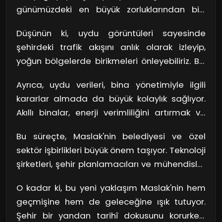
günümüzdeki en büyük zorluklarından biri,
hızla artan nüfus ve buna bağlı olarak gelişen
Düşünün ki, uydu görüntüleri sayesinde
altyapı ihtiyaçları. İşte burada uydu
şehirdeki trafik akışını anlık olarak izleyip,
teknolojileri devreye giriyor! Bu teknoloji,
yoğun bölgelerde birikmeleri önleyebiliriz. Bu,
şehirlerin yönetiminde devrim yaratma
sürücülerin zamanını boşa harcamadan,
potansiyeline sahip. Peki, Maslak bu devrimi
Ayrıca, uydu verileri, bina yönetimiyle ilgili
daha güvenli bir ulaşım sağlamak için kritik bir
nasıl gerçekleştiriyor?
kararlar almada da büyük kolaylık sağlıyor.
adım. Aynı şey yeşil alanların yönetimi için de
Akıllı binalar, enerji verimliliğini artırmak ve
geçerli. Uydular, ağaçların sağlığını, parkların
bakım süreçlerini optimize etmek için bu
durumunu takip edebilir. Böylece Maslak, hem
Bu süreçte, Maslak'nin belediyesi ve özel
verileri kullanabiliyor. Bu da hem ekonomik
sürdürülebilir bir çevre hem de estetik açıdan
sektör işbirlikleri büyük önem taşıyor. Teknoloji
hem de çevresel açıdan karlı bir durum
hoş bir şehir olma yolunda önemli bir adım
şirketleri, şehir planlamacıları ve mühendisler
yaratıyor. Gerçekten de, uydu teknolojisi ile
atmış olur.
bir araya gelerek, Maslak'yi daha akıllı hale
donatılmış bir şehir, vatandaşlarına daha iyi
O kadar ki, bu yeni yaklaşım Maslak'nin hem
getirmek için projeler geliştiriyor. İnsanların
bir yaşam kalitesi sunma fırsatına sahip.
geçmişine hem de geleceğine ışık tutuyor.
günlük yaşamlarını kolaylaştırırken, aynı
Şehir bir yandan tarihî dokusunu korurken,
zamanda şehrin enerji yönetimini ve ulaşım