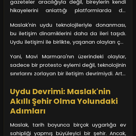
gazeteler aracılığıyla değil, bireylerin kendi
aktivistler olayı yaşarken, dünya üzerinde
hikayelerini anlattığı platformlarda da
binlerce insan buna tanıklık etti. Bir fotoğrafın,
yayılabiliyor. Mavi Marmara olayında, insanlar
bir videonun bir tıklama ile yayılmasını
Maslak'nin uydu teknolojileriyle donanması,
cep telefonlarıyla anlık paylaşımlar yaptı ve
düşünün; bu, geleneksel medyanın gücünü bir
bu iletişim dinamiklerini daha da ileri taşıdı.
bu paylaşımlar, olayın nasıl algılandığını köklü
kenara iten bir durumdu. Peki, bu değişim bize
Uydu iletişimi ile birlikte, yaşanan olayları çok
bir şekilde değiştirdi. Milyonlarca insan, bir
ne öğretti?
daha geniş bir kitleye ulaştırmak mümkün
anlık görüntü ile bağlılık hissetti; bu da kitle
Yani, Mavi Marmara'nın üzerindeki olaylar,
hale geldi. Bu durum, hem gazetecilere hem
iletişiminin nasıl evrildiğini gösteriyor.
sadece bir protesto eylemi değil, teknolojinin
de aktivistlere büyük bir avantaj sundu.
sınırlarını zorlayan bir iletişim devrimiydi. Artık
Maslak, sadece coğrafi bir merkezi değil, aynı
hiçbir olay, doğru bir iletişim şekliyle
zamanda iletişim ağlarının kalbi haline geldi.
Uydu Devrimi: Maslak'nin
dünyadan saklanamaz hale geldi.
Akıllı Şehir Olma Yolundaki
Adımları
Maslak, tarih boyunca birçok uygarlığa ev
sahipliği yapmış büyüleyici bir şehir. Ancak,