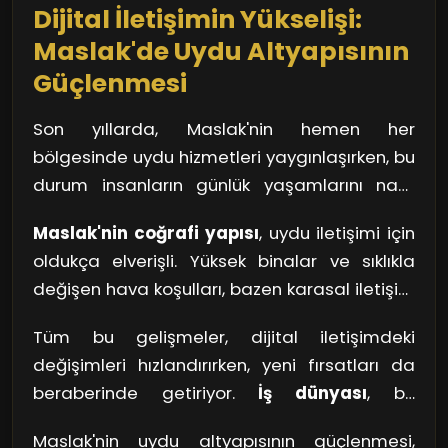
Dijital İletişimin Yükselişi:
görüyor. Tüm bunlar, şehrin dinamik ve sürekli
evrilen yapısının bir parçası olarak karşımıza
Maslak'de Uydu Altyapısının
çıkıyor.
Güçlenmesi
Son yıllarda, Maslak'nin hemen her
bölgesinde uydu hizmetleri yaygınlaşırken, bu
durum insanların günlük yaşamlarını nasıl
dönüştürüyor? Mesela, uzaktaki bir
Maslak'nin coğrafi yapısı
, uydu iletişimi için
akrabanızla veya dostunuzla anlık olarak
oldukça elverişli. Yüksek binalar ve sıklıkla
görüntülü görüşme imkanı sağlamak, sanki
değişen hava koşulları, bazen karasal iletişim
yanınızdaymış gibi hissettiriyor. Bu türden bir
için zorluklar yaratabilirken, uydu bağlantıları
bağlantı, yalnızca duygu paylaşımını değil,
Tüm bu gelişmeler, dijital iletişimdeki
bu engelleri aşmamızı sağlıyor. Düşünsenize,
aynı zamanda bilgi alışverişini de
değişimleri hızlandırırken, yeni fırsatları da
birkaç yıl öncesine kadar internet erişiminin
hızlandırıyor. Yani, uydu teknolojileri, yalnızca
beraberinde getiriyor.
İş dünyası
, bu
sınırlı olduğu bölgelerde, şimdi hızlı ve
bir iletişim aracı değil, aynı zamanda sosyal
teknolojik altyapıyla birlikte daha verimli
güvenilir bağlantılarla her yere ulaşabilmek
bağlarımızı güçlendiren bir köprü görevi
Maslak'nin uydu altyapısının güçlenmesi,