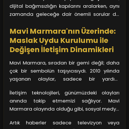
çalışarak, global pazara açılmak için daha
mümkün hale geldi.
görüyor.
dijital bağımsızlığın kapılarını aralarken, aynı
fazla fırsat yakalıyor. Düşünsenize, bir kahve
zamanda geleceğe dair önemli sorular da
dükkanından bile anlık müşteri taleplerini
gündeme getiriyor. Bu değişim rüzgarının
takip etmek, iş sahibi için ne kadar büyük bir
Mavi Marmara'nın Üzerinde:
nereye doğru eseceğini kim bilirdi ki?
avantaj!
Maslak Uydu Kurulumu ile
Değişen İletişim Dinamikleri
Mavi Marmara, sıradan bir gemi değil; daha
çok bir sembolün taşıyıcısıydı. 2010 yılında
yaşanan olaylar, sadece bir yardım
konvoyunun ötesine geçti ve dünya
İletişim teknolojileri, günümüzdeki olayları
genelinde iletişim dinamiklerini köklü bir
anında takip etmemizi sağlıyor. Mavi
şekilde değiştirdi. Diğer yandan, Maslak'deki
Marmara olayında olduğu gibi, sosyal medya
uydu kurulumu da bu değişimin önünü açtı.
ve uydu iletişimi sayesinde anlık bilgiler
Ama ne demek istediğimi merak ediyorsanız,
Artık haberler sadece televizyon veya
milyonlara ulaştı. Hatırlarsanız, bu gemideki
biraz daha derinlemesine bakalım.