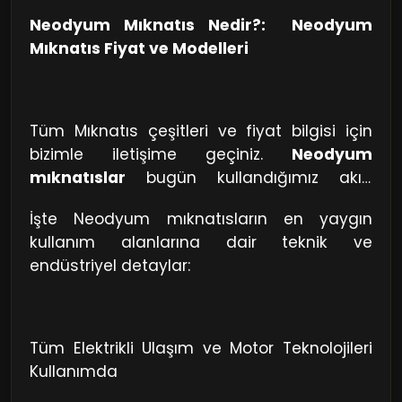
Neodyum Mıknatıs Nedir?: Neodyum
Mıknatıs Fiyat ve Modelleri
Tüm Mıknatıs çeşitleri ve fiyat bilgisi için
bizimle iletişime geçiniz.
Neodyum
mıknatıslar
bugün kullandığımız akıllı
telefonlardan elektrikli araçlara kadar pek
İşte Neodyum mıknatısların en yaygın
çok teknolojinin kalbinde yer alır. Aslında bu
kullanım alanlarına dair teknik ve
mıknatıslar
endüstriyel detaylar:
sadece
Neodyum
elementinden oluşmaz.
Teknik olarak
NdFeB
Neodyum-Demir-
Bor
alaşımıdır. Bu üç elementin belirli
oranlarda birleşmesiyle oluşan kristal yapı
Tüm Elektrikli Ulaşım ve Motor Teknolojileri
($Nd_2Fe_{14}B$), atomların aynı yöne
Kullanımda
mükemmel şekilde hizalanmasını sağlar. Bu