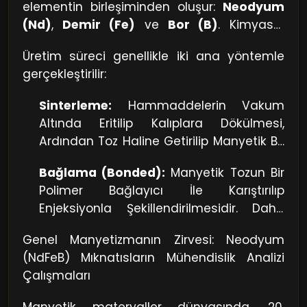
uygun kaplama (Nikel, Çinko veya
elementin birleşiminden oluşur:
Neodyum
Altın) seçilmelidir.
(Nd)
,
Demir (Fe)
ve
Bor (B)
. Kimyasal
formülü $Nd_2Fe_{14}B$ şeklindedir.
Üretim süreci genellikle iki ana yöntemle
gerçekleştirilir:
Sinterleme:
Hammaddelerin Vakum
Altında Eritilip Kalıplara Dökülmesi,
Ardından Toz Haline Getirilip Manyetik Bir
Alan İçinde Preslenerek Fırınlanması
Bağlama (Bonded):
Manyetik Tozun Bir
İşlemidir. En Yüksek Manyetik Gücü Bu
Polimer Bağlayıcı İle Karıştırılıp
Yöntem Sağlar.
Enjeksiyonla Şekillendirilmesidir. Daha
Karmaşık Şekiller Verilmesine Olanak
Genel Manyetizmanın Zirvesi: Neodyum
Tanır Ancak Gücü Daha Düşüktür.
(NdFeB) Mıknatısların Mühendislik Analizi
Çalışmaları