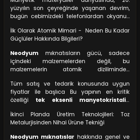
Manyetik materyaller dünyasında, 20.
yüzyılın son çeyreğinde yaşanan devrim,
bugün cebimizdeki telefonlardan okyanus
ortasındaki rüzgar türbinlerine kadar her
İlk Olarak Atomik Mimari - Neden Bu Kadar
şeyi değiştirdi. Bu devrimin başrol oyuncusu,
Güçlüler Hakkında Bilgileri?
Neodyum-Demir-Bor ($Nd_2Fe_{14}B$)
bileşiğidir. Bu makale, bu "süper
Neodyum
mıknatısların gücü, sadece
mıknatısların" mikroskobik yapısından
içindeki malzemelerden değil, bu
makroskobik gücüne kadar tüm teknik
malzemelerin atomik diziliminden
detaylarını incelemektedir.
kaynaklanır. $Nd_2Fe_{14}B$ kristal
Tüm satış ve tedarik konusunda uygun
yapısı,
tetragonal
bir kristal kafes yapısına
fiyatlar ile başlıca Bu yapının en kritik
sahiptir.
özelliği
tek eksenli manyetokristalin
anizotropi
dir. Bu terim, kristalin manyetik
İkinci Planda Üretim Teknolojileri: Toz
momentinin belirli bir eksen boyunca
Metalurjisinden Nihai Ürüne Tekniği
(genellikle c-ekseni) hizalanmayı tercih
etmesi anlamına gelir. Kristali bu eksenden
Neodyum mıknatıslar
hakkında genel ve