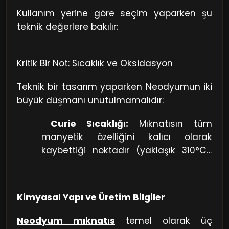
edilebilir.
Manyetik Ayırıcılar:
Gıda ve geri
Kullanım yerine göre seçim yaparken şu
dönüşüm tesislerinde, hammadde akışı
teknik değerlere bakılır:
içindeki istenmeyen metal parçalarını
(kontaminasyon) ayıklamak için konveyör
bantlar üzerinde
Kritik Bir Not: Sıcaklık ve Oksidasyon
kullanılır.
Sensörler:
Otomotiv sektöründe
ABS
fren sistemleri ve hava
Teknik bir tasarım yaparken Neodyumun iki
yastığı
sensörlerinde, manyetik alan
büyük düşmanı unutulmamalıdır:
değişimini algılayan Hall Effect
Curie Sıcaklığı:
Mıknatısın tüm
sensörlerinin parçasıdır.
manyetik özelliğini kalıcı olarak
kaybettiği noktadır (yaklaşık 310°C).
Ancak çoğu sınıf 80°C'den itibaren
güç kaybetmeye başlar.
Hidrojen
Gevrekliği:
Nemli veya asidik
Kimyasal Yapı ve Üretim Bilgiler
ortamlarda mıknatıs yapısı bozulabilir.
Bu yüzden kullanım yerinde mutlaka
Neodyum mıknatıs
temel olarak üç