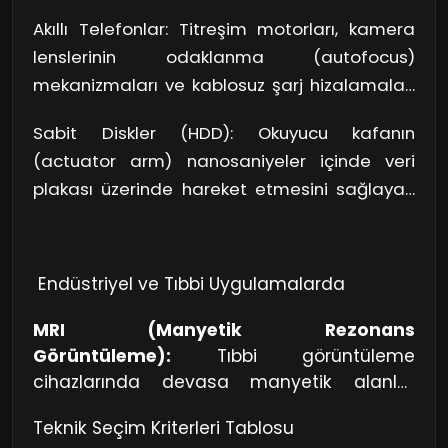
alanı sağlar. Bu, daha net bas sesleri ve daha
Akıllı Telefonlar: Titreşim motorları, kamera
hafif kulaklıklar demektir.
lenslerinin odaklanma (autofocus)
mekanizmaları ve kablosuz şarj hizalamaları
Neodyum kullanır.
Sabit Diskler (HDD): Okuyucu kafanın
(actuator arm) nanosaniyeler içinde veri
plakası üzerinde hareket etmesini sağlayan
yüksek hızlı motorlar bu mıknatıslarla çalışır.
Endüstriyel ve Tıbbi Uygulamalarda
MRI (Manyetik Rezonans
Görüntüleme):
Tıbbi görüntüleme
cihazlarında devasa manyetik alanlar
oluşturmak için süper iletken mıknatısların
Teknik Seçim Kriterleri Tablosu
yanı sıra sabit Neodyum blokları da tercih