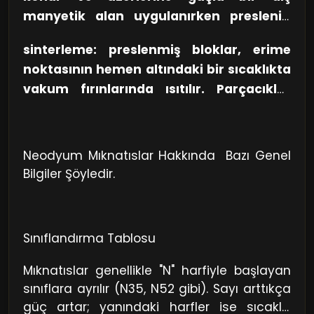
manyetik alan uygulanırken preslenir.
Bu, tüm toz taneciklerinin manyetik
sinterleme: preslenmiş bloklar, erime
yönünü aynı yöne hizalar.
noktasının hemen altındaki bir sıcaklıkta
vakum fırınlarında ısıtılır. Parçacıklar
birbirine yapışır ancak erimez.
Neodyum Mıknatıslar Hakkında Bazı Genel
Bilgiler Şöyledir.
Sınıflandırma Tablosu
Mıknatıslar genellikle "N" harfiyle başlayan
sınıflara ayrılır (N35, N52 gibi). Sayı arttıkça
güç artar; yanındaki harfler ise sıcaklık