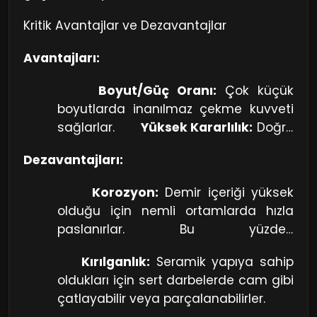
dayanımını belirtir.
Kritik Avantajlar ve Dezavantajlar
Avantajları:
Boyut/Güç Oranı:
Çok küçük
boyutlarda inanılmaz çekme kuvveti
sağlarlar.
Yüksek Kararlılık:
Doğru
sıcaklık koşullarında manyetik
Dezavantajları:
özelliklerini on yıllarca korurlar.
Korozyon:
Demir içeriği yüksek
olduğu için nemli ortamlarda hızla
paslanırlar. Bu yüzden
genellikle
Nikel-Bakır-
Kırılganlık:
Seramik yapıya sahip
Nikel
veya
Epoksi
ile kaplanırlar.
oldukları için sert darbelerde cam gibi
çatlayabilir veya parçalanabilirler.