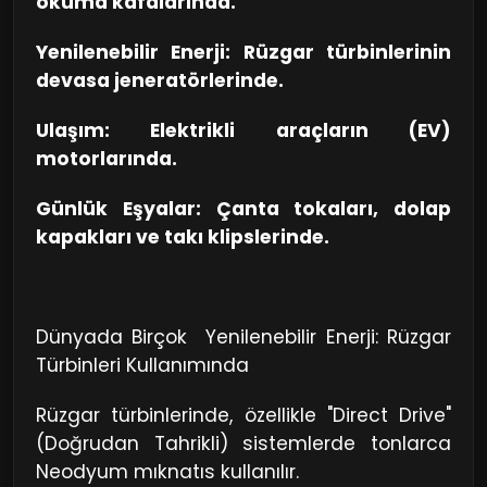
okuma kafalarında.
mıknatıslar, geleneksel ferrit mıknatısların
aksine çok daha küçük boyutlarla devasa
Yenilenebilir Enerji: Rüzgar türbinlerinin
manyetik alanlar üretebilirler.
devasa jeneratörlerinde.
Ulaşım: Elektrikli araçların (EV)
motorlarında.
Günlük Eşyalar: Çanta tokaları, dolap
kapakları ve takı klipslerinde.
Dünyada Birçok Yenilenebilir Enerji: Rüzgar
Türbinleri Kullanımında
Rüzgar türbinlerinde, özellikle "Direct Drive"
(Doğrudan Tahrikli) sistemlerde tonlarca
Neodyum mıknatıs kullanılır.