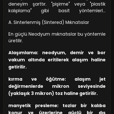
başka bir yöne mıknatıslamak çok zevk ve
deneyim şarttır. "pişirme" veya "plastik
yüksek enerji gerektirir. Bu durum,
kalıplama" gibi basit yöntemlerle
materyale çok yüksek
üretilmezler. İki ana üretim rotası
bir
koersivite
(mıknatıslığı gidermeye karşı
A. Sinterlenmiş (Sintered) Mıknatıslar
mevcuttur:
direnç) kazandırır.
En güçlü Neodyum mıknatıslar bu yöntemle
üretilir.
Alaşımlama: neodyum, demir ve bor
vakum altında eritilerek alaşım haline
getirilir.
kırma ve öğütme: alaşım jet
değirmenlerde mikron seviyesinde
(yaklaşık 3 mikron) toz haline getirilir.
manyetik presleme: tozlar bir kalıba
konur ve üzerlerine güçlü bir dış