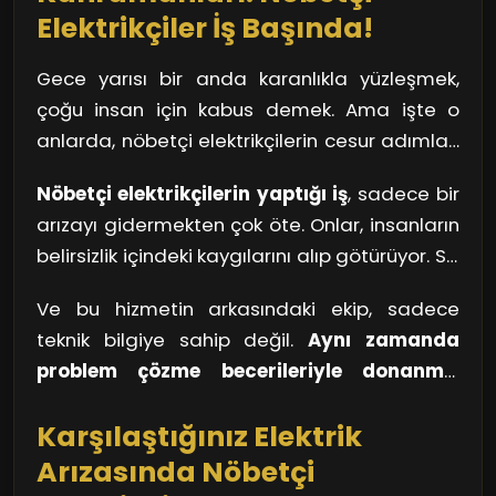
Elektrikçiler İş Başında!
Gece yarısı bir anda karanlıkla yüzleşmek,
çoğu insan için kabus demek. Ama işte o
anlarda, nöbetçi elektrikçilerin cesur adımları
hayat kurtarıyor. Onlar, geceyi aydınlatmak
Nöbetçi elektrikçilerin yaptığı iş
, sadece bir
için yola çıkan adeta birer süper kahraman.
arızayı gidermekten çok öte. Onlar, insanların
Evlerimizde, iş yerlerimizde ya da sokaklarda,
belirsizlik içindeki kaygılarını alıp götürüyor. Siz
elektrikle ilgili birproblem yaşandığında, hızla
de bir düşünün, karanlıkta kaybolmuş bir evde
yetişiyorlar. Çünkü biliyorlar ki, Sanayi bölgesi
Ve bu hizmetin arkasındaki ekip, sadece
ne kadar zor durumda kalabilirsiniz? İşte tam
geceleri bir anlık karanlık bile, hayatın akışını
teknik bilgiye sahip değil.
Aynı zamanda
da bu sırada, elektrikçiler devreye girerek sizi
bozabilir.
problem çözme becerileriyle donanmış
güvenli bir limana götürüyor. Kimi zaman bir
birer uzmandır.
Hızlı düşündükleri, yaratıcı
sokak lambası yanmadığında, kimi zaman
Karşılaştığınız Elektrik
çözümler ürettikleri için, gecenin karanlığını
evinizdeki bir priz çalışmadığında, hemen
yok etmede önemli bir rol oynuyorlar. Siz
Arızasında Nöbetçi
yanınızda onları buluyorsunuz.
düşüncelerde kaybolmuşken, onlar sorunun