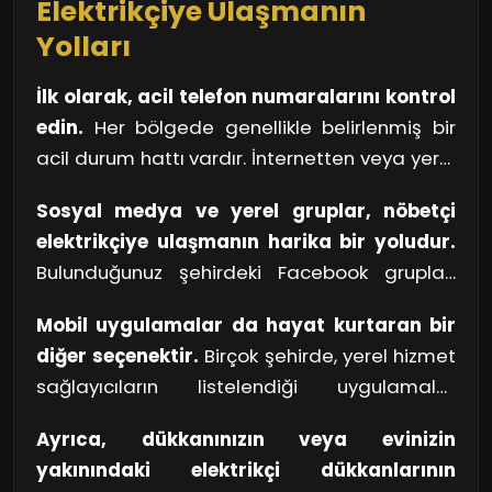
Elektrikçiye Ulaşmanın
üzerine gidiyor ve kısa sürede çözüm üretiyor.
Yolları
Sanayi bölgesinin geceleri, bu cesur nöbetçi
elektrikçiler sayesinde ışıl ışıl. Bir kahramanın
İlk olarak, acil telefon numaralarını kontrol
kollarında hayata devam etmek, bu kadar
edin.
Her bölgede genellikle belirlenmiş bir
kolay olabiliyor!
acil durum hattı vardır. İnternetten veya yerel
telefon rehberlerinden bu numaraları hızlıca
Sosyal medya ve yerel gruplar, nöbetçi
bulabilirsiniz. Özellikle kış aylarında ya da kötü
elektrikçiye ulaşmanın harika bir yoludur.
hava koşullarında elektrik arızaları
Bulunduğunuz şehirdeki Facebook grupları
artabileceğinden, bu numaraları elinizin
veya WhatsApp ortamları, yerel hizmet
altında bulundurmak faydalı olacaktır.
Mobil uygulamalar da hayat kurtaran bir
sağlayıcılar hakkında tavsiyeler almak için
diğer seçenektir.
Birçok şehirde, yerel hizmet
mükemmel bir platform sunar. Ayrıca, bu
sağlayıcıların listelendiği uygulamalar
gruplar sayesinde hızlıca ihtiyaç duyduğunuz
mevcut. Bu uygulamalar üzerinden elektrikçi
hizmete ulaşabilirsiniz.
Ayrıca, dükkanınızın veya evinizin
aramak, hem hızlı hem de pratik bir çözüm
yakınındaki elektrikçi dükkanlarının
sunar. Özellikle o an dışarıda ya da yoğun bir