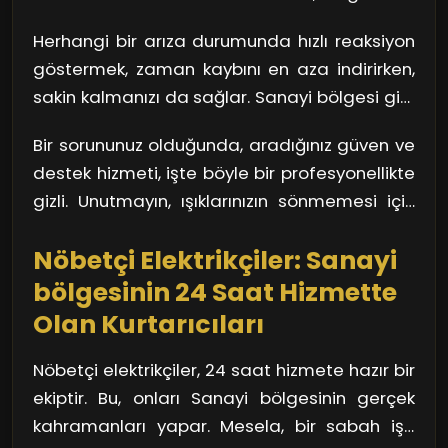
durumlar için devreye giriyor. 24 saat hizmet
sistemlerinizin devre dışı kalmasına kadar
vererek, profesyonel ve hızlı bir şekilde arızaya
Herhangi bir arıza durumunda hızlı reaksiyon
birçok sorunu beraberinde getirir. Nöbetçi
müdahale ediyorlar.
göstermek, zaman kaybını en aza indirirken,
elektrikçiler, bu sorunların üstesinden gelerek,
sakin kalmanızı da sağlar. Sanayi bölgesi gibi
hayatınızı kolaylaştırıyor. Onlar, her zaman
büyük bir şehirde, doğru adımları atmak son
hazır ve nazır bir orkestra şefi gibi, kaosu
Bir sorununuz olduğunda, aradığınız güven ve
derece önemlidir. İşte burada, nöbetçi
kontrol altına alıyorlar.
destek hizmeti, işte böyle bir profesyonellikte
elektrikçilerin sağladığı profesyonel servis
gizli. Unutmayın, ışıklarınızın sönmemesi için
devreye giriyor. Kısa sürede eve ulaşarak,
her zaman bir çözüm var!
sorununuzu çözebiliyorlar.
Nöbetçi Elektrikçiler: Sanayi
bölgesinin 24 Saat Hizmette
Olan Kurtarıcıları
Nöbetçi elektrikçiler, 24 saat hizmete hazır bir
ekiptir. Bu, onları Sanayi bölgesinin gerçek
kahramanları yapar. Mesela, bir sabah işe