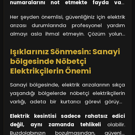
numaralarını not etmekte fayda var.
gün geçiriyorsanız bu tarz bir uygulamayı
Genelde bu tür yerlerde her zaman acil
kullanmak işinizi kolaylaştırır.
Her şeyden önemlisi, güvenliğiniz için elektrik
durumlarda hizmet verebilecek elektrikçiler
arızası durumlarında profesyonel yardım
bulunur. Unutmayın, bir arıza anında panik
almayı asla ihmal etmeyin. Çözüm yolunu
yapmak yerine, bu tür önlemler alarak
bulmak bazen karmaşık görünebilir, ancak
kendinizi hazırlıklı hale getirmek her zaman en
Işıklarınız Sönmesin: Sanayi
doğru kaynaklarla bu süreci oldukça
iyisidir.
kolaylaştırabilirsiniz.
bölgesinde Nöbetçi
Elektrikçilerin Önemi
Sanayi bölgesinde, elektrik arızalarının sıkça
yaşandığı bölgelerde nöbetçi elektrikçilerin
varlığı, adeta bir kurtarıcı görevi görüyor.
Düşünsenize, bir akşam yemeği
Elektrik kesintisi sadece rahatsız edici
hazırlıyorsunuz ve tam en heyecanlı anında
değil, aynı zamanda tehlikeli
olabilir.
elektrik gidiyor. Nöbetçi elektrikçiler, işte bu tür
Buzdolabınızın bozulmasından, güvenlik