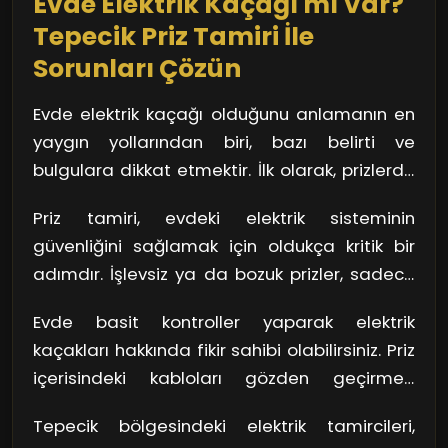
Evde Elektrik Kaçağı mı Var?
Tepecik Priz Tamiri İle
Sorunları Çözün
Evde elektrik kaçağı olduğunu anlamanın en
yaygın yollarından biri, bazı belirti ve
bulgulara dikkat etmektir. İlk olarak, prizlerde
yanık kokusu ya da ısınma hissi varsa, acilen
Priz tamiri, evdeki elektrik sisteminin
bir uzmana danışmalısınız. Bunun yanı sıra,
güvenliğini sağlamak için oldukça kritik bir
sürekli devre kesici atıyorsa, bu da bir elektrik
adımdır. İşlevsiz ya da bozuk prizler, sadece
kaçağının işareti olabilir. Unutmayın, bu
elektrik kaçağına yol açmakla kalmaz; aynı
durumlar göz ardı edildiğinde daha büyük
Evde basit kontroller yaparak elektrik
zamanda cihazlarınızın da zarar görmesine
kazalara neden olabilir.
kaçakları hakkında fikir sahibi olabilirsiniz. Priz
neden olabilir. Tepecik, size en yakın elektrikçi
içerisindeki kabloları gözden geçirmek,
ile iletişime geçmek, bu tür sıkıntıların
herhangi bir gevşek bağlantı veya hasar olup
kökünden çözülmesini sağlayabilir. Hem
Tepecik bölgesindeki elektrik tamircileri,
olmadığını anlamanıza yardımcı olur. Elinize
güvende olmak hem de kesintisiz bir enerji