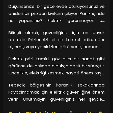
Düşünsenize, bir gece evde oturuyorsunuz ve
aniden bir prizden kıvılcım çıkıyor. Panik içinde
ne yaparsınız? Elektrik, görünmeyen bir
düşmandır. Doğru bakım yapılmadığında, en
Bilinçli olmak, güvenliğiniz için en büyük
kısa sürede ciddi sonuçlar doğurabilir. Elektrik
adımdır. Prizlerinizi sık sık kontrol edin, eğer
prizi tamiri, bu tür risklerin önüne geçmenizi
aşınmış veya yanık izleri görürseniz, hemen bir
sağlar. Prizlerdeki gevşek bağlantılar, kısa
uzmana başvurmalısınız. Kendi kendinize
devre durumları yaratabilir ve bunlar,
Elektrik prizi tamiri, göz alıcı bir sanat gibi
tamir etmeye kalkışmak, alabileceğiniz en
yangınla bile sonuçlanabilir!
görünse de, aslında oldukça basit bir süreçtir.
büyük risklerden biri! Unutmayın, profesyonel
Öncelikle, elektriği kesmek, hayati önem taşır.
yardım almak hem sizin hem de
Ardından, priz ve bağlantılar dikkatlice
sevdiklerinizin güvenliğini sağlar.
Tepecik bölgesinin karanlık sokaklarında
incelenir. Eğer sorun tespit edildiyse, yeni bir
kaybolmamak için elektrik güvenliğine önem
prizle değiştirmek gerekebilir. Her şeyin doğru
verin. Unutmayın, güvenliğiniz her şeyden
yapıldığından emin olmalısınız.
önce gelir!