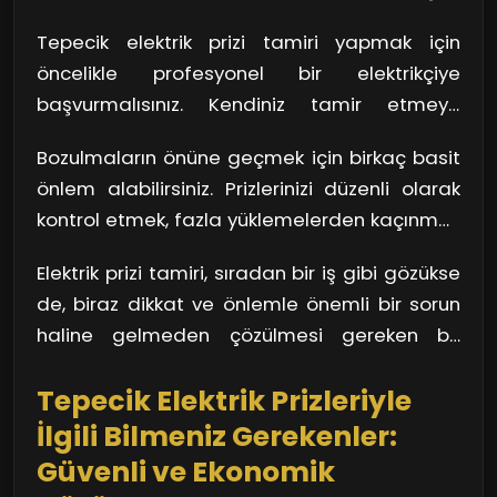
paslanma gibi sorunlar prizlerin işlevselliğini
Tepecik elektrik prizi tamiri yapmak için
kaybetmesine neden olur. Örneğin, evde
öncelikle profesyonel bir elektrikçiye
kullandığımız elektrikli aletlerin sayısı arttıkça,
başvurmalısınız. Kendiniz tamir etmeye
prizler üzerindeki yük de artar. Bu, zamanla
çalışırsanız, daha büyük sorunlar yaratmanız
kısa devre veya yangın riski oluşturabilir.
Bozulmaların önüne geçmek için birkaç basit
an meselesi olabilir. Elektrik işlerinin uzmanlık
Kulağa korkutucu geliyor, değil mi?
önlem alabilirsiniz. Prizlerinizi düzenli olarak
gerektirdiğini unutmamalısınız. Uzman bir
kontrol etmek, fazla yüklemelerden kaçınmak
ekip, sorunları tespit edip, güvenlik
ve ihtiyacınız olan her alanda yeterli priz
standartlarına uygun bir şekilde tamirat
Elektrik prizi tamiri, sıradan bir iş gibi gözükse
bulunduğundan emin olmak, hem
yapar. Böylece, evdeki elektrik sisteminin
de, biraz dikkat ve önlemle önemli bir sorun
güvenliğinizi hem de cihazlarınızı korur.
güvenliğini sağlamış olursunuz.
haline gelmeden çözülmesi gereken bir
Değiştirmeniz gereken eski prizleri zamanında
meseledir. Tepecik bölgesinin karmaşık
tespit etmek, büyük kazaların önüne geçer.
Tepecik Elektrik Prizleriyle
yaşamında bu küçük ama hayati detayları
ihmal etmemek önemlidir.
İlgili Bilmeniz Gerekenler:
Güvenli ve Ekonomik