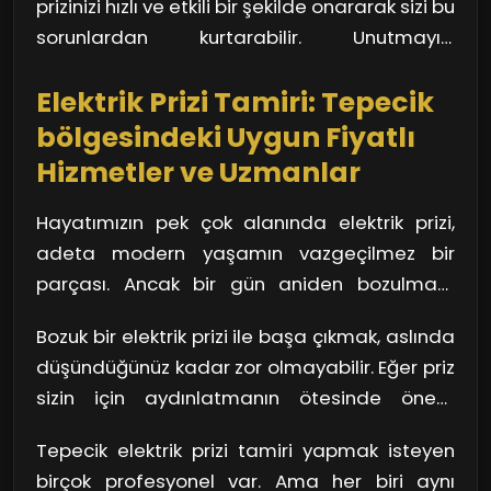
prizinizi hızlı ve etkili bir şekilde onararak sizi bu
bir test cihazı alarak prizden elektrik akışı olup
akışı için bir uzmana başvurmak akıllıca bir
sorunlardan kurtarabilir. Unutmayın,
olmadığını kontrol edebilirsiniz. Ancak eğer
seçimdir.
güvenliğiniz her şeyden önceliklidir!
şüpheleriniz varsa, profesyonel bir destek
Elektrik Prizi Tamiri: Tepecik
almak her zaman en güvenli yoldur.
bölgesindeki Uygun Fiyatlı
Hizmetler ve Uzmanlar
Hayatımızın pek çok alanında elektrik prizi,
adeta modern yaşamın vazgeçilmez bir
parçası. Ancak bir gün aniden bozulması,
sorun çıkarması veya yeterince enerji
Bozuk bir elektrik prizi ile başa çıkmak, aslında
sağlamaması, can sıkıcı bir durum haline
düşündüğünüz kadar zor olmayabilir. Eğer priz
gelebilir. Tepecik gibi büyük bir şehirde, böyle
sizin için aydınlatmanın ötesinde önem
bir sorunla karşılaştığınızda ne yapmalısınız?
taşıyorsa, aniden duyduğunuz bir ses ya da
İşte devreye uygun fiyatlı hizmetler ve
Tepecik elektrik prizi tamiri yapmak isteyen
elektrik akışında bir kesinti, kesinlikle dikkate
uzmanlar giriyor!
birçok profesyonel var. Ama her biri aynı
alınması gereken işaretlerdir. Bunun yanında,