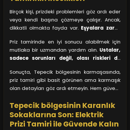
durumunuzu etkileyen önemli faktörlerdir.
Birçok kişi, prizdeki problemleri göz ardı eder
veya kendi başına çözmeye çalışır. Ancak,
dikkatli olmakta fayda var.
Eşyalara zarar
vermemek için dikkatli olun
. İşin içine elektrik
Priz tamirinde en iyi sonucu alabilmek için
girdiğinde, ne olursa olsun temkinli
mutlaka bir uzmandan yardım alın.
Ustalar,
davranmak gerekir. Bir kablo gevşemişse,
sadece sorunları değil, olası riskleri de
basit bir sıkıştırma yeterli olmayabilir. Özellikle
değerlendirir
. Bir tamirat sırasında, düşen bir
Tepecik gibi büyük bir şehirde, elektrik
Sonuçta, Tepecik bölgesinin karmaşasında,
dal parçasının yol açabileceği hasar gibi gizli
altyapısı ve priz çeşitliliği oldukça fazladır. Bu
priz tamiri gibi basit görünen ama karmaşık
tehlikeleri öngörürler. Unutmayın, uygun bir
durumu, büyük bir sokakta yürürken farklı
olan detayları göz ardı etmeyin. Hem güvenli
tamir ile prizinizin verimliliğini artırabilir,
dükkanların sunduğu çeşitli tatlılar gibi
hem de yüksek performanslı bir yaşam alanı
elektrik faturanızı düşürebilir ve uzun vadede
düşünebilirsiniz. Her biri kendine özgü, ama
Tepecik bölgesinin Karanlık
için, her şeyin doğru yapıldığına emin olun.
güvenli bir yaşam alanı yaratabilirsiniz.
hepsinin kalitesi tecrübe etmeden bilinemez.
Sokaklarına Son: Elektrik
Prizi Tamiri ile Güvende Kalın