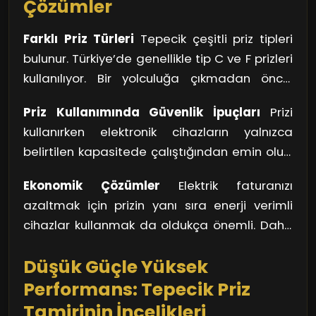
Çözümler
Farklı Priz Türleri
Tepecik çeşitli priz tipleri
bulunur. Türkiye’de genellikle tip C ve F prizleri
kullanılıyor. Bir yolculuğa çıkmadan önce,
cihazlarınızın hangi priz tipine ihtiyaç
Priz Kullanımında Güvenlik İpuçları
Prizi
duyduğuna dair bir kontrol yapmanızda
kullanırken elektronik cihazların yalnızca
fayda var. Dönüştürücüler işe yarayabilir,
belirtilen kapasitede çalıştığından emin olun.
fakat güvenlik her zaman öncelikli olmalı.
Çok sayıda cihazı aynı prize takmak, aşırı
Ekonomik Çözümler
Elektrik faturanızı
yüklenmelere ve yangın tehlikesine yol
azaltmak için prizin yanı sıra enerji verimli
açabilir. Ayrıca, su ile teması engellemek,
cihazlar kullanmak da oldukça önemli. Daha
prizlerin uzun ömürlü olmasını sağlayacaktır.
az enerji tüketen ürünler edinmek, hem
Çocuklu aileler için priz kapakları kullanmak,
Düşük Güçle Yüksek
bütçenize hem de çevreye katkı sağlar.
küçük kazaları önleyici bir önlem olarak
Unutmayın, doğru priz kullanımı ve enerji
Performans: Tepecik Priz
önerilir.
verimliliği, hem güvenliğinizi hem de ekonomik
Tamirinin İncelikleri