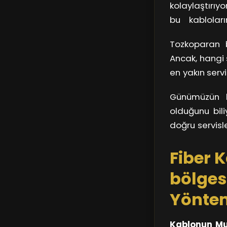
kolaylaştırıy
iyi yolu ne?
bu kablolar
malzemeleri
Tozkoparan b
durumlardan b
Ancak, hangi 
servisi bulmalı
en yakın serv
çalıştığı, müş
Günümüzün hı
olacaktır. Bu 
olduğunu bili
Ayrıca, yüksek
doğru servisle
günlük yaşamı
Fiber 
fayda var!
bölges
Yöntem
Kablonun Mu