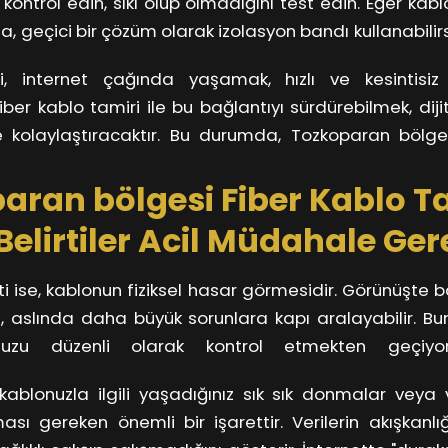
ı kontrol edin, sıkı olup olmadığını test edin. Eğer kab
.
a, geçici bir çözüm olarak izolasyon bandı kullanabilir
ümler, kalıcı bir çözüm değildir.
, internet çağında yaşamak, hızlı ve kesintisiz
Fiber kablo tamiri ile bu bağlantıyı sürdürebilmek, dij
 kolaylaştıracaktır. Bu durumda, Tozkoparan böl
cıları ile işbirliği yapmak, her zaman en doğru tercih o
aran bölgesi Fiber Kablo Ta
elirtiler Acil Müdahale Gere
rti ise, kablonun fiziksel hasar görmesidir. Görünüşte b
a, aslında daha büyük sorunlara kapı aralayabilir. B
nuzu düzenli olarak kontrol etmekten geçiyo
izde, herhangi bir kopma veya dışarıdan gel
 kablonuzla ilgili yaşadığınız sık sık donmalar veya
de, hemen bir uzmandan yardım almak en doğru
ası gereken önemli bir işarettir. Verilerin akışkanlığ
 küçük bir sorun dikkate alınmadığında büyüyebilir.