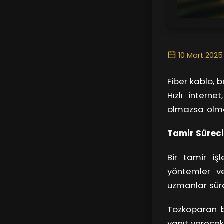
10 Mart 2025
Fiber kablo, 
Hızlı interne
olmazsa olmaz
herkesin karş
Tamir Süreci
teknisyenler
gerekli ekipm
Bir tamir iş
değiştirir.
yöntemler ve
uzmanlar süre
süreci, tami
Tozkoparan bö
pekiştirir.
yanıt verecek 