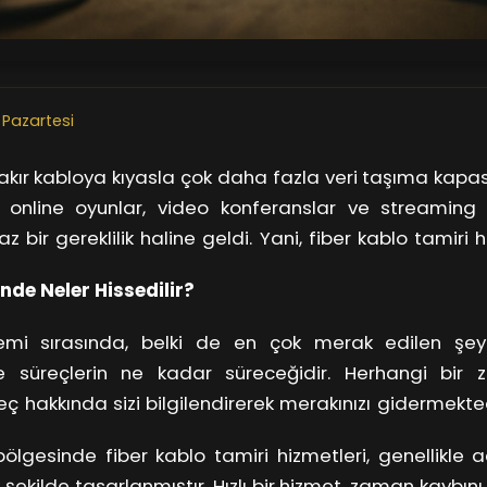
 Pazartesi
bakır kabloya kıyasla çok daha fazla veri taşıma kapas
t, online oyunlar, video konferanslar ve streaming s
 bir gereklilik haline geldi. Yani, fiber kablo tami
ılaştığı bir sorun! Peki, tamir süreci nasıl işliyor? Ön
nde Neler Hissedilir?
 kablonun nerede hasar gördüğünü hızlıca tespit ed
anlarla hasarlı noktayı onarır veya gerekiyorsa yeni
lemi sırasında, belki de en çok merak edilen şeyle
 süreçlerin ne kadar süreceğidir. Herhangi bir z
ç hakkında sizi bilgilendirerek merakınızı gidermektedi
r esnasında sizi bilgilendirmenin yanı sıra güven
lgesinde fiber kablo tamiri hizmetleri, genellikle 
şekilde tasarlanmıştır. Hızlı bir hizmet, zaman kaybını 