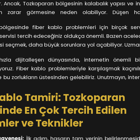
or. Ancak, Tozkoparan bölgesinin kalabalık yapısı ve in
ın zarar görmesine neden olabiliyor. Düşen ha
, yanlış kurulumlar ve doğal afetler, sıkça kar
ölgesinde fiber kablo problemleri için birçok serv
azıları. Bu sorunlarla başa çıkmak için öncelikle et
servisi tercih edeceğiniz oldukça önemli. Bazen acel
yız.
isi seçmek, daha büyük sorunlara yol açabiliyor. Uzman
teri memnuniyetini öncelik haline getiren servisler, en 
zla dijitalleşen dünyasında, internetin önemli b
servisler, sorunun kaynağını hızlıca tespit edip, etkili b
yoruz. Fiber kablo problemleriyle karşılaşmak kaçın
 kaliteli malzemeler kullanarak onarımlarını gerçekleştir
 bu zorlukların üstesinden gelebiliriz. Unutmayın, intern
nızı etkileyebilir, bu yüzden en iyi tamir servislerini 
Kablo Tamiri: Tozkoparan
inde En Çok Tercih Edilen
ler ve Teknikler
ayenesi:
İlk adım, hasarın tam yerinin belirlenmesidi