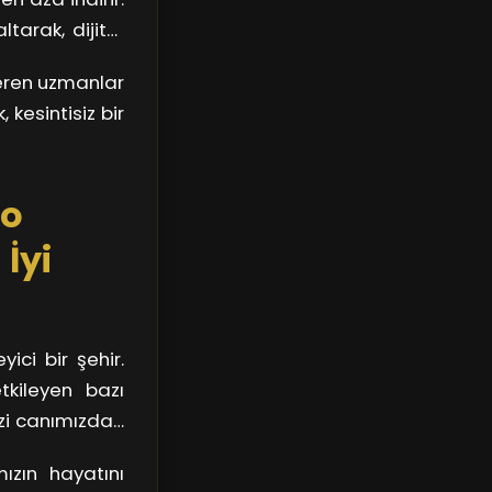
tarak, dijital
, doğru tamir
veren uzmanlar
kesintisiz bir
lo
İyi
ci bir şehir.
tkileyen bazı
mizi canımızdan
te çalışırken
mızın hayatını
şa çıkmanın en