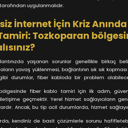
 tarafından uygulanmalıdır.
siz İnternet İçin Kriz Anında
Tamiri: Tozkoparan bölges
ısınız?
lantınızda yaşanan sorunlar genellikle birkaç belir
faların yavaş yüklenmesi, bağlantının sık sık kopması
gibi durumlar, fiber kabloda bir problem olabile
emen paniğe kapılmayın! Öncelikle modem ve yönl
ölgesinde fiber kablo tamiri için ilk adım, güvenil
rol edin. Sorun burada değilse, fiber kablonuzda bir arı
 iletişime geçmektir. Yerel hizmet sağlayıcıların genell
vardır. Ancak, bu tip acil durumlarda, hizmet sağlayıcı
kaydedip, hemen aramalısınız. Unutmayın ki, Tozkopar
da, kendiniz de basit çözümlerle sorunu hafifletebil
unu göz önünde bulundurmalısınız; böylece bekleme sü