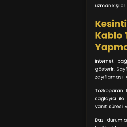
uzman kişiler
Kesinti
Kablo 
Yapmal
Internet bağ
gösterir. Say
zayıflaması 
gelebilir. H
Tozkoparan b
durumunu kont
sağlayıcı ile
yanıt süresi 
bilgilerini 
Bazı durumlar
trafik durum