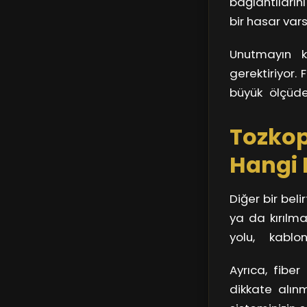
bağlantıların
indirebilirsiniz
bir hasar vars
tür geçici çöz
Unutmayın ki
gerektiriyor. 
büyük ölçüde
hizmet sağlayı
Tozkop
Hangi B
Diğer bir beli
ya da kırılm
yolu, kablo
incelediğin
Ayrıca, fiber
gördüğünüz
dikkate alınm
Unutmayın ki,