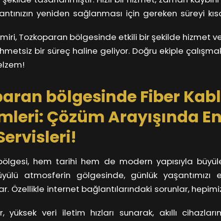
antınızın yeniden sağlanması için gereken süreyi kısal
aldığınız yerden devam etmenizi sağlar. Unutmayın
amiri, Tozkoparan bölgesinde etkili bir şekilde hizmet 
iber kablonuzun ömrünü uzatmak mümkündür.
metsiz bir süreç haline geliyor. Doğru ekiple çalışmak, 
 elzem!
aran bölgesinde Fiber Kab
mleri: Çözüm Arayışında En 
ervisleri!
ölgesi, hem tarihi hem de modern yapısıyla büyüleyi
ülü atmosferin gölgesinde, günlük yaşantımızı e
var. Özellikle internet bağlantılarındaki sorunlar, hepi
Fiber kablo problemleri, özellikle evde veya ofis
r, yüksek veri iletim hızları sunarak, akıllı cihazları
en can sıkıcı meselelerden biri. Peki, bu sorunlarla ba