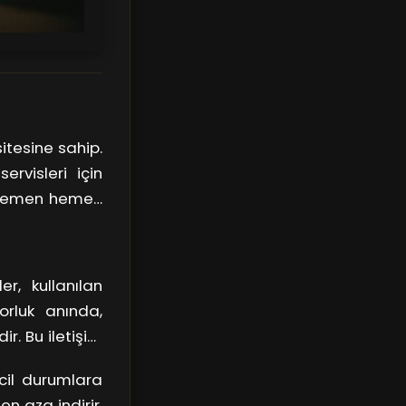
itesine sahip.
ervisleri için
ri hemen hemen
celikle, uzman
er. Akabinde,
 bir kablo ile
r, kullanılan
orluk anında,
r. Bu iletişim
 duygusunu da
acil durumlara
en aza indirir.