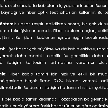
rı, özel cihazlarla kabloların iç yapısını inceler. Bunun
 kaynağı ve fiber optik test cihazları kullanılır. Bu t
ik, çatlak veya herhangi bir bozukluk hızlıca tespit edilir
öntemi:
Hasar tespit edildikten sonra, bir çok duru
me tekniğiyle onarımdır. Fiber kablonun uçları, belirli 
rleştirilir. Bu işlem, kablonun içinde ışığın bozulmada
leme, özellikle küçük hasarlarda oldukça etkili bir yönt
mi:
Eğer hasar çok büyükse ya da kablo eskiyse, tamir
şemek daha mantıklı olabilir. Bu genellikle daha uz
 iletişim kalitesinin artmasına yardımcı olur
, kablonun daha dayanıklı ve standartlara uyg
le:
Fiber kablo tamiri için hızlı ve etkili bir müda
ölgesinde birçok firma, 7/24 hizmet vererek, ac
lmektedir. Bu durum, iletişim hatlarının hızlı bir şekil
anıcıların mağduriyetini en aza indirir.
, fiber kablo tamiri alanında Tozkoparan bölgesinde 
erdir. Her bir yöntem farklı hasar türlerine göre optimiz