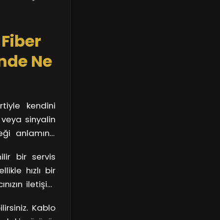
 Fiber
inde Ne
tiyle kendini
 veya sinyalin
ceği anlamına
endiricinizin
ir bir servis
za olabilir.
ikle hızlı bir
nızın iletişim
an bölgesinin
irsiniz. Kablo
renizi en aza