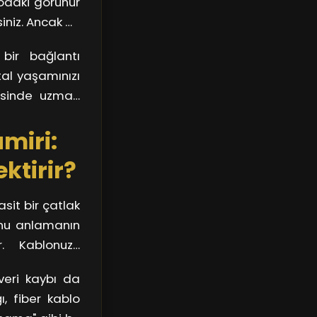
lodaki görünür
siniz. Ancak bu
 bir bağlantı
ital yaşamınızı
gesinde uzman
lacaktır.
miri:
ktirir?
asit bir çatlak
unu anlamanın
r. Kablonuzu
en bir hasar
 veri kaybı da
 adım olur.
ı, fiber kablo