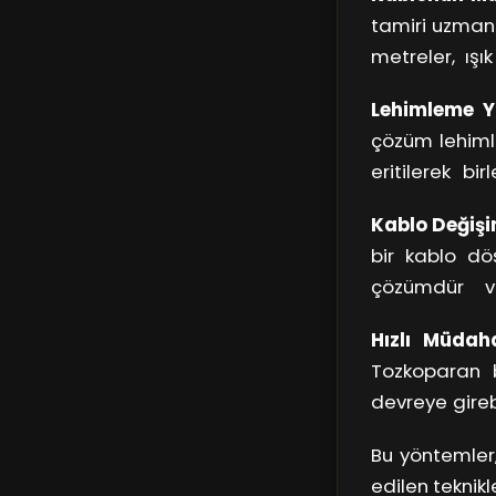
tamiri uzmanla
metreler, ışık
üzerindeki kes
Lehimleme Y
çözüm lehimle
eritilerek bi
sağlar. Lehim
Kablo Değişi
bir kablo dö
çözümdür ve
döşemesinde
Hızlı Müdaha
önemlidir.
Tozkoparan b
devreye girebi
sağlar ve kull
Bu yöntemler
edilen teknikl