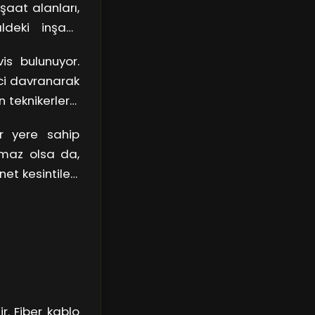
şaat alanları,
ldeki inşaat
şılaştığımız
is bulunuyor.
kili bir tamir
eci davranarak
 teknikerlerin
iyi seçeneğiniz
ir yere sahip
ir çözüm sunar.
ılmaz olsa da,
irler.
et kesintileri,
tercih etmekte
r. Fiber kablo