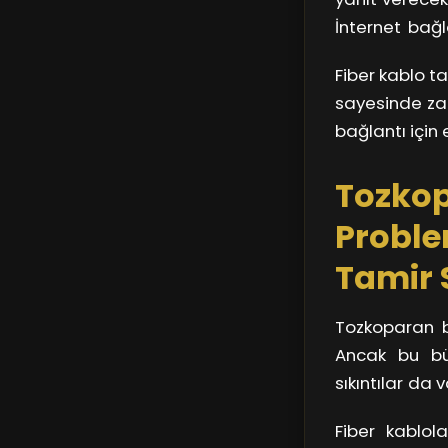
İnternet bağl
yaşamınıza k
Fiber kablo t
süreci ile f
sayesinde zah
bağlantı için
Tozkop
Proble
Tamir S
Tozkoparan b
Ancak bu büy
sıkıntılar da 
bezdiriyor. 
Fiber kablola
karşılaşılan 