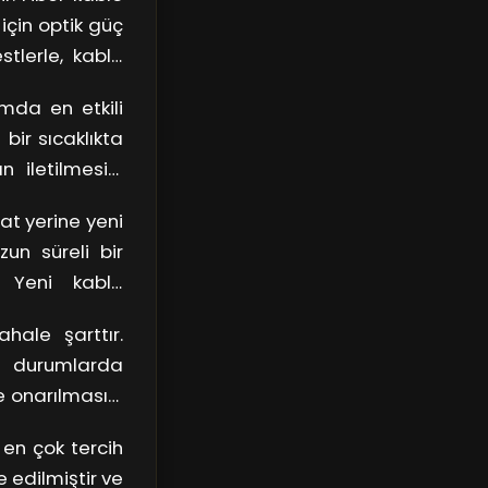
 için optik güç
estlerle, kablo
.
mda en etkili
bir sıcaklıkta
n iletilmesini
emdir.
at yerine yeni
un süreli bir
. Yeni kablo
un seçilmesi
hale şarttır.
il durumlarda
de onarılmasını
en çok tercih
e edilmiştir ve