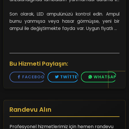
karşılaşabilirsiniz. Elektrik bağlantılarında herhangi bir
sorun yoksa, belki de sürücüyü değiştirmeniz
Son olarak, LED ampulünüzü kontrol edin. Ampul
gerekiyor.
burnu yanmışsa veya hasar görmüşse, yeni bir
ampul ile değiştirmekte fayda var. Uygun fiyatlı bir
ampul bulmak oldukça mümkün ve işlerinizi büyük
ölçüde kolaylaştıracaktır.
Bu Hizmeti Paylaşın:
FACEBOOK
TWITTER
WHATSAPP
Randevu Alın
Profesyonel hizmetlerimiz için hemen randevu