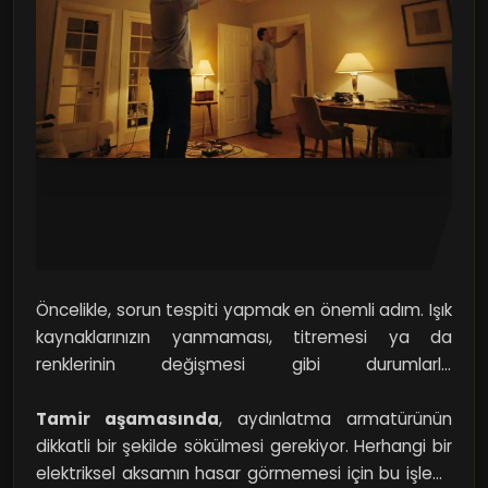
Öncelikle, sorun tespiti yapmak en önemli adım. Işık
kaynaklarınızın yanmaması, titremesi ya da
renklerinin değişmesi gibi durumlarla
karşılaşabilirsiniz. Peki, bu durumların altında yatan
sebepler nelerdir? Genellikle, bağlantı kablolarında
Tamir aşamasında
, aydınlatma armatürünün
oluşan gevşeklikler veya sargılarda meydana gelen
dikkatli bir şekilde sökülmesi gerekiyor. Herhangi bir
aşınmalar, led ışıkların düzgün çalışmamasına yol
elektriksel aksamın hasar görmemesi için bu işlemi