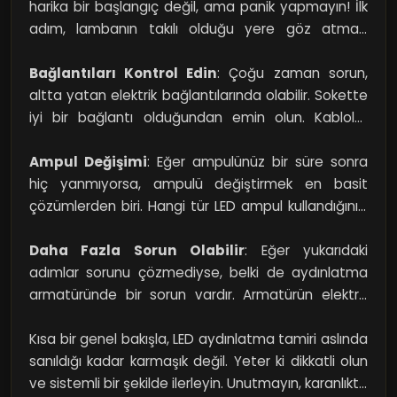
harika bir başlangıç değil, ama panik yapmayın! İlk
adım, lambanın takılı olduğu yere göz atmak.
Ampul kırık mı? Soket sağlam mı? Eğer ışık
kaynağında fiziksel bir hasar yoksa işi biraz daha
Bağlantıları Kontrol Edin
: Çoğu zaman sorun,
derinlemesine inceleyebilirsiniz.
altta yatan elektrik bağlantılarında olabilir. Sokette
iyi bir bağlantı olduğundan emin olun. Kablolar
gevşemiş ya da kırılmış olabilir. Güç kaynağını
kapattığınızdan emin olun, güvenliğiniz her şeyden
Ampul Değişimi
: Eğer ampulünüz bir süre sonra
önemli!
hiç yanmıyorsa, ampulü değiştirmek en basit
çözümlerden biri. Hangi tür LED ampul kullandığınızı
kontrol edin. Uygun watt ve voltajda bir yedeği
bulmak işinizi kolaylaştırır. Unutmayın, her LED ampul
Daha Fazla Sorun Olabilir
: Eğer yukarıdaki
aynı değildir; bazıları daha az enerjiyle daha fazla
adımlar sorunu çözmediyse, belki de aydınlatma
ışık üretebilir.
armatüründe bir sorun vardır. Armatürün elektrik
bağlantı noktalarındaki oksitlenme, lambanın doğru
çalışmasını engelleyebilir. Temizlemek, çoğu zaman
Kısa bir genel bakışla, LED aydınlatma tamiri aslında
mantıklı bir çözümdür.
sanıldığı kadar karmaşık değil. Yeter ki dikkatli olun
ve sistemli bir şekilde ilerleyin. Unutmayın, karanlıkta