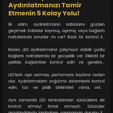
yaşandığında soğukluk hissedebileceğiniz gibi, iyi bir
Aydınlatmanızı Tamir
elektrik bağlantısı da LED'lerin sağlıklı bir şekilde
Etmenin 5 Kolay Yolu!
çalışması için kritik öneme sahiptir.
İlk adım, aydınlatmanın kablolarını gözden
geçirmek. Kablolar kopmuş, aşınmış veya bağlantı
noktalarında sorunlar mı var? Basit bir kontrol ile
sorun kaynağını tespit edebilirsiniz. Eğer kablolar
hasar görmüşse, yeni bir kablo ile değiştirerek
Bazen, LED aydınlatmanız çalışmıyor olabilir çünkü
lambalarınızı yeniden canlandırabilirsiniz.
bağlantı noktalarında bir gevşeklik var. Dikkatli bir
şekilde bağlantıları kontrol edin ve gerekirse
sıkıştırın. Birbirine tam oturtulmamış bağlantılar,
hasara yol açabilir!
LED’lerin aşırı ısınması, performans kaybına neden
olur. Aydınlatmaların soğutma sistemlerini kontrol
edin; toz ve pislik birikintileri varsa, onları
temizleyerek aydınlatmanızı daha verimli hale
getirebilirsiniz. Basit bir fırça ya da vakum
Aynı zamanda LED lambalarınızın sürücülerini de
yardımıyla tozları almayı unutmayın.
kontrol etmeyi ihmal etmeyin. Sürücüler
arızalandığında lambaların yanmaması durumu ile