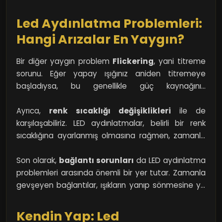
kalmak istemiyorsanız işinize yarayacak birkaç
basit bilgiyi edinmekte fayda var!
Led Aydınlatma Problemleri:
Hangi Arızalar En Yaygın?
Bir diğer yaygın problem
Flickering
, yani titreme
sorunu. Eğer yapay ışığınız aniden titremeye
başladıysa, bu genellikle güç kaynağının
kalitesizliğinden kaynaklanıyor. Ne kadar sinir
bozucu olabiliyor değil mi? Bu durum, hem göz
Ayrıca,
renk sıcaklığı değişiklikleri
ile de
yorgunluğuna yol açabilir hem de elektrik
karşılaşabiliriz. LED aydınlatmalar, belirli bir renk
faturalarınızı artıra bilir. Tıpkı yanıt alamadığınız bir
sıcaklığına ayarlanmış olmasına rağmen, zamanla
mesaj gibi, ışığın titremesi de dikkat dağınıklığı
bu renk tonu değişebilir. Yani başlangıçta soğuk
yaratabilir.
beyaz ışıkla aydınlatılan bir ortam, birkaç ay sonra
Son olarak,
bağlantı sorunları
da LED aydınlatma
daha sarı bir ışıkla sizi karşılayabilir. Bu da ışığın ruh
problemleri arasında önemli bir yer tutar. Zamanla
hâlinizi nasıl etkilediğinin bir göstergesi.
gevşeyen bağlantılar, ışıkların yanıp sönmesine ya
da tamamen sönmesine neden olabilir. Tıpkı bir
arkadaşınızla aranızdaki iletişimde kopma
Kendin Yap: Led