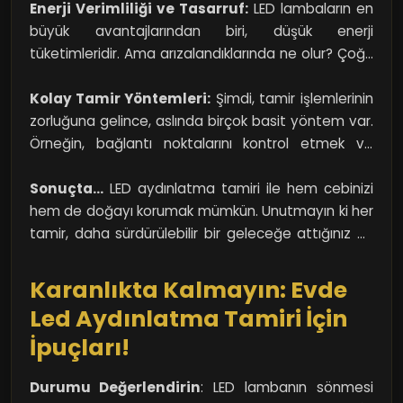
Ancak, hemen yenisini almak yerine LED aydınlatma
Enerji Verimliliği ve Tasarruf:
LED lambaların en
tamiriyle hem bütçenizi koruyabilir hem de çevreye
büyük avantajlarından biri, düşük enerji
yardımcı olabilirsiniz. Düşünsenize, her tamir
tüketimleridir. Ama arızalandıklarında ne olur? Çoğu
ettiğiniz lambayla birlikte çöpe gitmesini
kişi, "Tamir edileceğine neden uğraşayım ki, yenisi
engellediğiniz bir dünya yaratıyorsunuz. Bu
daha kolay?" diye düşünebilir. Ancak, tamir ederek
Kolay Tamir Yöntemleri:
Şimdi, tamir işlemlerinin
gerçekten de harika bir düşünce değil mi?
sağladığınız enerji tasarrufu ve kaynak kullanımı,
zorluğuna gelince, aslında birçok basit yöntem var.
gerçek anlamda geri dönüşüm yapmanızı sağlar.
Örneğin, bağlantı noktalarını kontrol etmek ve
Tamir edilen her LED lamba, yeni bir lamba almanın
gevşek kabloları düzeltmek, çoğu durumda sorunu
getireceği ek enerji tüketimini engeller.
çözebilir. Hatta bazen sadece LED devresindeki bir
Sonuçta…
LED aydınlatma tamiri ile hem cebinizi
bileşenin değişimi ile lambanın ömrü uzatılabilir. Bu
hem de doğayı korumak mümkün. Unutmayın ki her
tür basit işlemleri öğrenmek, sizin için büyük bir
tamir, daha sürdürülebilir bir geleceğe attığınız bir
fayda olabilir. Hangi parçaların tamir edileceği
adımdır. Kendi lambalarınızı onarıp
konusunda birkaç video izlemek, bu süreci oldukça
onaramayacağınızı öğrenirken yapacağınız hemen
Karanlıkta Kalmayın: Evde
basitleştirebilir.
her şey, büyük bir çevresel katkı sağlayacaktır. O
Led Aydınlatma Tamiri İçin
yüzden, tamir etmeyi bir seçenek olarak
İpuçları!
görmekten çekinmeyin!
Durumu Değerlendirin
: LED lambanın sönmesi