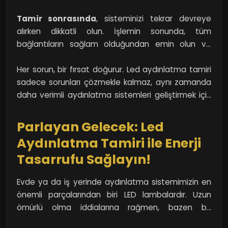
açabilir. Bu gibi durumları kontrol etmek, tamir
dikkatlice yapmalısınız. Kabloların bağlantılarını
sürecinin ilk adımı olmalıdır.
kontrol ederken, oksitlenme veya yanma izlerini de
Tamir sonrasında
, sisteminizi tekrar devreye
gözden kaçırmamak lazım. Eğer bir sorun tespit
alırken dikkatli olun. İşlemin sonunda, tüm
ederseniz, gerekirse kabloları değiştirin. Ayrıca, le
bağlantıların sağlam olduğundan emin olun ve
diodların kendisinde de bir arıza oluşmuşsa, bu
armatürü tekrar montajlayın. Bu aşamada, led
durumda yeni bir led modülü almayı
aydınlatmanın nasıl çalıştığını anlamak için belirli bir
Her sorun, bir fırsat doğurur. Led aydınlatma tamiri
düşünebilirsiniz.
süre gözlem yapmak da faydalı.
sadece sorunları çözmekle kalmaz, aynı zamanda
daha verimli aydınlatma sistemleri geliştirmek için
de bir adım atmanızı sağlar.
Parlayan Gelecek: Led
Aydınlatma Tamiri ile Enerji
Tasarrufu Sağlayın!
Evde ya da iş yerinde aydınlatma sistemimizin en
önemli parçalarından biri LED lambalardır. Uzun
ömürlü olma iddialarına rağmen, bazen bu
lambaların da arıza vermesi kaçınılmaz hale gelir.